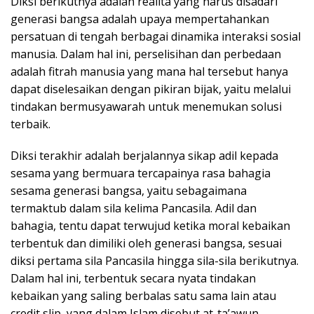
Diksi berikutnya adalah realita yang harus disadari
generasi bangsa adalah upaya mempertahankan
persatuan di tengah berbagai dinamika interaksi sosial
manusia. Dalam hal ini, perselisihan dan perbedaan
adalah fitrah manusia yang mana hal tersebut hanya
dapat diselesaikan dengan pikiran bijak, yaitu melalui
tindakan bermusyawarah untuk menemukan solusi
terbaik.
Diksi terakhir adalah berjalannya sikap adil kepada
sesama yang bermuara tercapainya rasa bahagia
sesama generasi bangsa, yaitu sebagaimana
termaktub dalam sila kelima Pancasila. Adil dan
bahagia, tentu dapat terwujud ketika moral kebaikan
terbentuk dan dimiliki oleh generasi bangsa, sesuai
diksi pertama sila Pancasila hingga sila-sila berikutnya.
Dalam hal ini, terbentuk secara nyata tindakan
kebaikan yang saling berbalas satu sama lain atau
credit slip, yang dalam Islam disebut at-ta’awun.