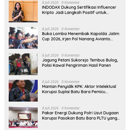
8 Juli 2026
0 Komentar
INDODAX Dukung Sertifikasi Influencer
Kripto Jadi Langkah Positif untuk
Bangun Ekosistem yang Lebih Sehat
8 Juli 2026
0 Komentar
Buka Lomba Menembak Kapolda Jatim
Cup 2026, Irjen Pol Nanang Avianto
Tekankan Profesionalisme Penggunaan
Senjata Api
8 Juli 2026
0 Komentar
Jagung Petani Sukorejo Tembus Bulog,
Polisi Kawal Pengiriman Hasil Panen
8 Juli 2026
0 Komentar
Mantan Penyidik KPK: Aktor Intelektual
Korupsi Suplai Batu Bara Pemicu
Blackout Listrik Harus Ditangkap
8 Juli 2026
0 Komentar
Pakar Energi Dukung Polri Usut Dugaan
Korupsi Pasokan Batu Bara PLTU yang
Ditaksir Rugikan Negara Rp5 Triliun