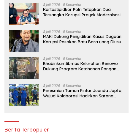
8 Juli 2026
0 Komentar
Kortastipidkor Polri Tetapkan Dua
Tersangka Korupsi Proyek Modernisasi
Pabrik Gula Assembagoes
8 Juli 2026
0 Komentar
MAKI Dukung Penyidikan Kasus Dugaan
Korupsi Pasokan Batu Bara yang Diusut
Kortastipidkor Polri
8 Juli 2026
0 Komentar
Bhabinkamtibmas Kelurahan Benowo
Dukung Program Ketahanan Pangan
Melalui Sambang Peternak Sapi
8 Juli 2026
0 Komentar
Peresmian Taman Pintar Juanda Japfa,
Wujud Kolaborasi Hadirkan Sarana
Edukasi Inspiratif
Berita Terpopuler