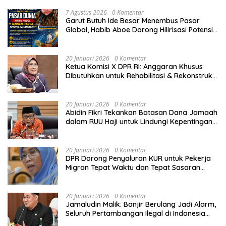
7 Agustus 2026
0 Komentar
Garut Butuh Ide Besar Menembus Pasar
Global, Habib Aboe Dorong Hilirisasi Potensi
Daerah
20 Januari 2026
0 Komentar
Ketua Komisi X DPR RI: Anggaran Khusus
Dibutuhkan untuk Rehabilitasi & Rekonstruksi
Sekolah Rusak Akibat Bencana
20 Januari 2026
0 Komentar
Abidin Fikri Tekankan Batasan Dana Jamaah
dalam RUU Haji untuk Lindungi Kepentingan
Calon Haji
20 Januari 2026
0 Komentar
DPR Dorong Penyaluran KUR untuk Pekerja
Migran Tepat Waktu dan Tepat Sasaran
demi Perlindungan Ekonomi PMI
20 Januari 2026
0 Komentar
Jamaludin Malik: Banjir Berulang Jadi Alarm,
Seluruh Pertambangan Ilegal di Indonesia
Harus Ditertibkan