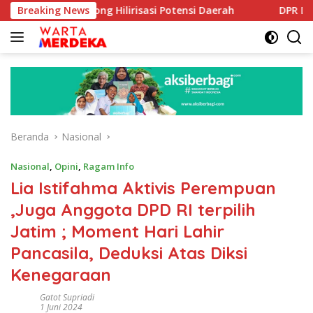
Langsung
Dorong Hilirisasi Potensi Daerah
Breaking News
DPR Dorong Program 
ke
konten
Beranda
Nasional
Nasional
,
Opini
,
Ragam Info
Lia Istifahma Aktivis Perempuan
,Juga Anggota DPD RI terpilih
Jatim ; Moment Hari Lahir
Pancasila, Deduksi Atas Diksi
Kenegaraan
Gatot Supriadi
1 Juni 2024