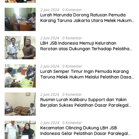
2 Juni 2024
0 Komentar
Lurah Marunda Dorong Ratusan Pemuda
Karang Taruna Jakarta Utara Melek Hukum
Melalui Pelatihan Dasar Paralegal Gratis
Yang Diadakan LBH JSB Indonesia
2 Juni 2024
0 Komentar
LBH JSB Indonesia Memuji Kelurahan
Rorotan atas Dukungan Terhadap Pelatihan
Dasar Paralegal Gratis Untuk 150 orang
Pemuda Karang Taruna di Jakarta Utara
2 Juni 2024
0 Komentar
Lurah Semper Timur Ingin Pemuda Karang
Taruna Melek Hukum Melalui Pelatihan Dasar
Paralegal Gratis Yang Diadakan LBH JSB
Indonesia
2 Juni 2024
0 Komentar
Rusmin Lurah Kalibaru Support dan Yakin
Berjalan Sukses Pelatihan Dasar Paralegal
Gratis Untuk Ratusan Karang Taruna di
Jakarta Utara
2 Juni 2024
0 Komentar
Kecamatan Cilincing Dukung LBH JSB
Indonesia Gelar Pelatihan Dasar Paralegal
Gratis Untuk 150 orang Pemuda Karang