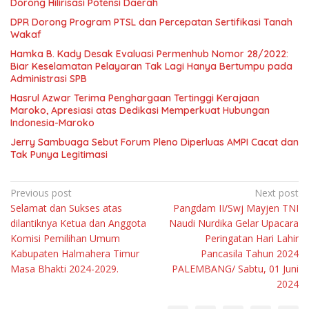
Dorong Hilirisasi Potensi Daerah
DPR Dorong Program PTSL dan Percepatan Sertifikasi Tanah
Wakaf
Hamka B. Kady Desak Evaluasi Permenhub Nomor 28/2022:
Biar Keselamatan Pelayaran Tak Lagi Hanya Bertumpu pada
Administrasi SPB
Hasrul Azwar Terima Penghargaan Tertinggi Kerajaan
Maroko, Apresiasi atas Dedikasi Memperkuat Hubungan
Indonesia-Maroko
Jerry Sambuaga Sebut Forum Pleno Diperluas AMPI Cacat dan
Tak Punya Legitimasi
Navigasi
Previous post
Next post
Selamat dan Sukses atas
Pangdam II/Swj Mayjen TNI
pos
dilantiknya Ketua dan Anggota
Naudi Nurdika Gelar Upacara
Komisi Pemilihan Umum
Peringatan Hari Lahir
Kabupaten Halmahera Timur
Pancasila Tahun 2024
Masa Bhakti 2024-2029.
PALEMBANG/ Sabtu, 01 Juni
2024