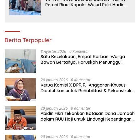
Petani Riau, Kapolri: Wujud Polri Hadir
untuk Masyarakat
Berita Terpopuler
8 Agustus 2026
0 Komentar
Satu Kecelakaan, Empat Korban: Warga
Bawan Bertanya, Haruskah Menunggu
Tragedi Berikutnya untuk Mendapat Lampu
Jalan?
20 Januari 2026
0 Komentar
Ketua Komisi X DPR RI: Anggaran Khusus
Dibutuhkan untuk Rehabilitasi & Rekonstruksi
Sekolah Rusak Akibat Bencana
20 Januari 2026
0 Komentar
Abidin Fikri Tekankan Batasan Dana Jamaah
dalam RUU Haji untuk Lindungi Kepentingan
Calon Haji
20 Januari 2026
0 Komentar