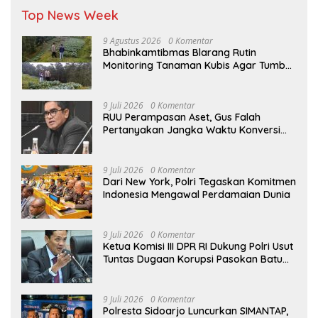
Top News Week
9 Agustus 2026
0 Komentar
Bhabinkamtibmas Blarang Rutin
Monitoring Tanaman Kubis Agar Tumbuh
Sesuai Harapan
9 Juli 2026
0 Komentar
RUU Perampasan Aset, Gus Falah
Pertanyakan Jangka Waktu Konversi
Aset yang Dirampas
9 Juli 2026
0 Komentar
Dari New York, Polri Tegaskan Komitmen
Indonesia Mengawal Perdamaian Dunia
9 Juli 2026
0 Komentar
Ketua Komisi III DPR RI Dukung Polri Usut
Tuntas Dugaan Korupsi Pasokan Batu
Bara PLTU
9 Juli 2026
0 Komentar
Polresta Sidoarjo Luncurkan SIMANTAP,