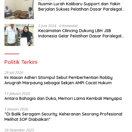
Rusmin Lurah Kalibaru Support dan Yakin
Berjalan Sukses Pelatihan Dasar Paralegal
Gratis Untuk Ratusan Karang Taruna di
Jakarta Utara
2 Juni 2024
0 Komentar
Kecamatan Cilincing Dukung LBH JSB
Indonesia Gelar Pelatihan Dasar Paralegal
Gratis Untuk 150 orang Pemuda Karang
Taruna di Jakarta Utara
Politik Terkini
29 Juli 2026
Ini Alasan Adheri Sitompul Sebut Pemberhentian Robby
Anugrah Marpaung sebagai Sekjen AMPI Cacat Hukum
13 Januari 2026
Antara Bahagia dan Duka, Memori Lama Kembali Menyapa
1 Januari 2026
“Di Balik Seragam Security: Keheranan Seorang Profesional
Melihat SOP Diabaikan”
29 Desember 2025