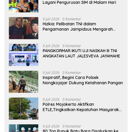
Layani Pengurusan SIM di Malam Hari
9 Juli 2026
0 Komentar
Hizkia: Pelibatan TNI dalam
Pengamanan Jampidsus Mengarah
pada Militerisasi Penegakan Hukum
9 Juli 2026
0 Komentar
PANGKORMAR IKUTI UJI NASKAH III TNI
ANGKATAN LAUT JALESVEVA JAYAMAHE
9 Juli 2026
0 Komentar
Inspiratif, Begini Cara Polsek
Nongkojajar Dukung Ketahanan Pangan
9 Juli 2026
0 Komentar
Polres Mojokerto Aktifkan
ETLE,Tingkatkan Kepatuhan Masyarakat
Dalam Berkendara
9 Juli 2026
0 Komentar
80 Ton Pupuk Batu Bara Disalurkan ke