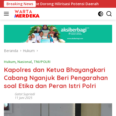
Langsung
ib Aboe Dorong Hilirisasi Potensi Daerah
Breaking News
DPR Dorong 
ke
konten
Beranda
Hukum
Hukum
,
Nasional
,
TNI/POLRI
Kapolres dan Ketua Bhayangkari
Cabang Nganjuk Beri Pengarahan
soal Etika dan Peran Istri Polri
Gatot Supriadi
11 Juni 2025