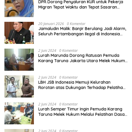
DPR Dorong Penyaluran KUR untuk Pekerja
Migran Tepat Waktu dan Tepat Sasaran
demi Perlindungan Ekonomi PMI
20 Januari 2026
0 Komentar
Jamaludin Malik: Banjir Berulang Jadi Alarm,
Seluruh Pertambangan Ilegal di Indonesia
Harus Ditertibkan
2 Juni 2024
0 Komentar
Lurah Marunda Dorong Ratusan Pemuda
Karang Taruna Jakarta Utara Melek Hukum
Melalui Pelatihan Dasar Paralegal Gratis
Yang Diadakan LBH JSB Indonesia
2 Juni 2024
0 Komentar
LBH JSB Indonesia Memuji Kelurahan
Rorotan atas Dukungan Terhadap Pelatihan
Dasar Paralegal Gratis Untuk 150 orang
Pemuda Karang Taruna di Jakarta Utara
2 Juni 2024
0 Komentar
Lurah Semper Timur Ingin Pemuda Karang
Taruna Melek Hukum Melalui Pelatihan Dasar
Paralegal Gratis Yang Diadakan LBH JSB
Indonesia
2 Juni 2024
0 Komentar