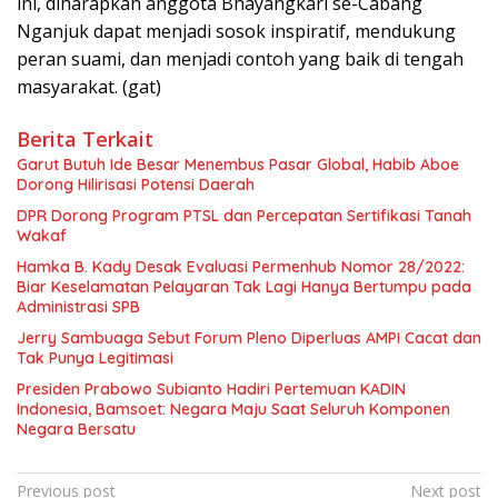
ini, diharapkan anggota Bhayangkari se-Cabang
Nganjuk dapat menjadi sosok inspiratif, mendukung
peran suami, dan menjadi contoh yang baik di tengah
masyarakat. (gat)
Berita Terkait
Garut Butuh Ide Besar Menembus Pasar Global, Habib Aboe
Dorong Hilirisasi Potensi Daerah
DPR Dorong Program PTSL dan Percepatan Sertifikasi Tanah
Wakaf
Hamka B. Kady Desak Evaluasi Permenhub Nomor 28/2022:
Biar Keselamatan Pelayaran Tak Lagi Hanya Bertumpu pada
Administrasi SPB
Jerry Sambuaga Sebut Forum Pleno Diperluas AMPI Cacat dan
Tak Punya Legitimasi
Presiden Prabowo Subianto Hadiri Pertemuan KADIN
Indonesia, Bamsoet: Negara Maju Saat Seluruh Komponen
Negara Bersatu
Navigasi
Previous post
Next post