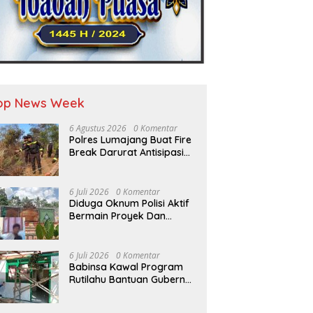
op News Week
6 Agustus 2026
0 Komentar
Polres Lumajang Buat Fire
Break Darurat Antisipasi
Karhutla TNBTS Meluas
6 Juli 2026
0 Komentar
Diduga Oknum Polisi Aktif
Bermain Proyek Dan
Abaikan UU Keterbukaan
Informasi Publik (KIP)
6 Juli 2026
0 Komentar
Babinsa Kawal Program
Rutilahu Bantuan Gubernur
Jatim