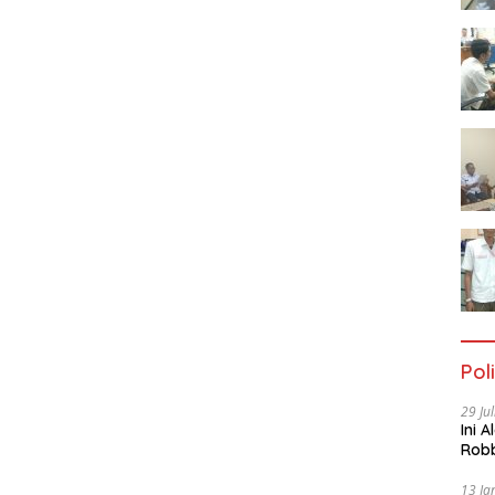
Poli
29 Ju
Ini 
Robb
Cac
13 Ja