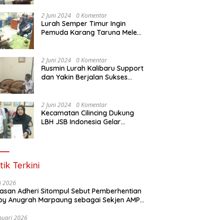
Dasar Paralegal Gratis Untuk
150 orang Pemuda Karang
2 Juni 2024
0 Komentar
Taruna di Jakarta Utara
Lurah Semper Timur Ingin
Pemuda Karang Taruna Melek
Hukum Melalui Pelatihan Dasar
Paralegal Gratis Yang
Diadakan LBH JSB Indonesia
2 Juni 2024
0 Komentar
Rusmin Lurah Kalibaru Support
dan Yakin Berjalan Sukses
Pelatihan Dasar Paralegal
Gratis Untuk Ratusan Karang
Taruna di Jakarta Utara
2 Juni 2024
0 Komentar
Kecamatan Cilincing Dukung
LBH JSB Indonesia Gelar
Pelatihan Dasar Paralegal
Gratis Untuk 150 orang
Pemuda Karang Taruna di
Jakarta Utara
tik Terkini
li 2026
Alasan Adheri Sitompul Sebut Pemberhentian
y Anugrah Marpaung sebagai Sekjen AMPI
at Hukum
nuari 2026