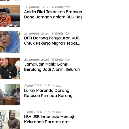
Rekonstruksi Sekolah Rusak
Akibat Bencana
20 Januari 2026
0 Komentar
Abidin Fikri Tekankan Batasan
Dana Jamaah dalam RUU Haji
untuk Lindungi Kepentingan
Calon Haji
20 Januari 2026
0 Komentar
DPR Dorong Penyaluran KUR
untuk Pekerja Migran Tepat
Waktu dan Tepat Sasaran
demi Perlindungan Ekonomi
PMI
20 Januari 2026
0 Komentar
Jamaludin Malik: Banjir
Berulang Jadi Alarm, Seluruh
Pertambangan Ilegal di
Indonesia Harus Ditertibkan
2 Juni 2024
0 Komentar
Lurah Marunda Dorong
Ratusan Pemuda Karang
Taruna Jakarta Utara Melek
Hukum Melalui Pelatihan Dasar
Paralegal Gratis Yang
2 Juni 2024
0 Komentar
Diadakan LBH JSB Indonesia
LBH JSB Indonesia Memuji
Kelurahan Rorotan atas
Dukungan Terhadap Pelatihan