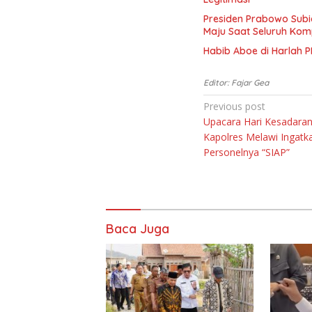
Presiden Prabowo Subi
Maju Saat Seluruh Ko
Habib Aboe di Harlah PI
Editor: Fajar Gea
Navigasi
Previous post
Upacara Hari Kesadaran
pos
Kapolres Melawi Ingatk
Personelnya “SIAP”
Baca Juga