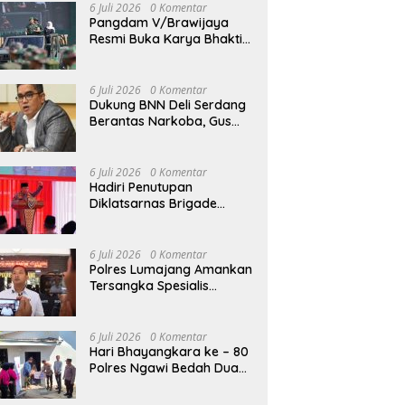
6 Juli 2026
0 Komentar
Pangdam V/Brawijaya
Resmi Buka Karya Bhakti
Skala Besar Percepat
Pembangunan Wilayah
Madura Bersama
6 Juli 2026
0 Komentar
Pemerintah
Dukung BNN Deli Serdang
Berantas Narkoba, Gus
Falah: Melawan Petugas
Berarti Melawan Hukum
6 Juli 2026
0 Komentar
Hadiri Penutupan
Diklatsarnas Brigade
Persis, Kapolri Serukan
Jaga Persatuan-Kesatuan
6 Juli 2026
0 Komentar
Polres Lumajang Amankan
Tersangka Spesialis
Pembobol Kafe yang
Terekam CCTV
6 Juli 2026
0 Komentar
Hari Bhayangkara ke – 80
Polres Ngawi Bedah Dua
Rumah Jadi Layak Huni,
Hadirkan Senyum dan