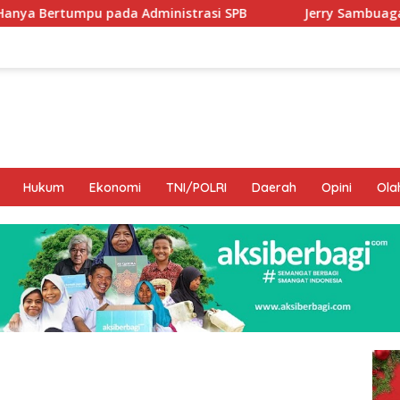
dministrasi SPB
Jerry Sambuaga Sebut Forum Pleno Dip
Hukum
Ekonomi
TNI/POLRI
Daerah
Opini
Ola