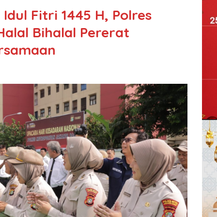
ul Fitri 1445 H, Polres
alal Bihalal Pererat
ersamaan