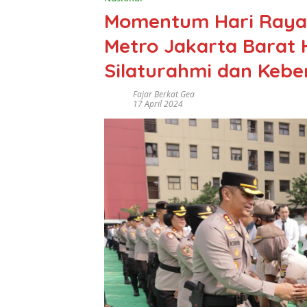
Momentum Hari Raya Id
Metro Jakarta Barat H
Silaturahmi dan Keb
Fajar Berkat Gea
17 April 2024