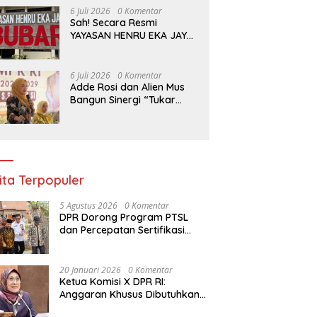
Harapan Warga
6 Juli 2026
0 Komentar
Sah! Secara Resmi
YAYASAN HENRU EKA JAYA
Resmi Dibubarkan Sesuai
Hukum
6 Juli 2026
0 Komentar
Adde Rosi dan Alien Mus
Bangun Sinergi “Tukar
Program”, Kolaborasi
Lintas Komisi DPR RI untuk
Perkuat Pendidikan dan
Pertanian
ita Terpopuler
5 Agustus 2026
0 Komentar
DPR Dorong Program PTSL
dan Percepatan Sertifikasi
Tanah Wakaf
20 Januari 2026
0 Komentar
Ketua Komisi X DPR RI:
Anggaran Khusus Dibutuhkan
untuk Rehabilitasi &