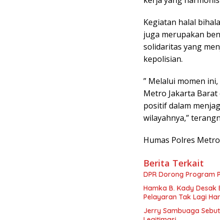
Kegiatan halal bihal
juga merupakan ben
solidaritas yang me
kepolisian.
” Melalui momen ini
Metro Jakarta Barat
positif dalam menja
wilayahnya,” terangn
Humas Polres Metro 
Berita Terkait
DPR Dorong Program PT
Hamka B. Kady Desak 
Pelayaran Tak Lagi Ha
Jerry Sambuaga Sebut 
Legitimasi