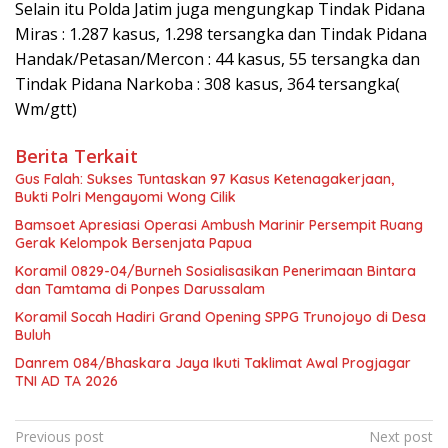
Selain itu Polda Jatim juga mengungkap Tindak Pidana
Miras : 1.287 kasus, 1.298 tersangka dan Tindak Pidana
Handak/Petasan/Mercon : 44 kasus, 55 tersangka dan
Tindak Pidana Narkoba : 308 kasus, 364 tersangka(
Wm/gtt)
Berita Terkait
Gus Falah: Sukses Tuntaskan 97 Kasus Ketenagakerjaan,
Bukti Polri Mengayomi Wong Cilik
Bamsoet Apresiasi Operasi Ambush Marinir Persempit Ruang
Gerak Kelompok Bersenjata Papua
Koramil 0829-04/Burneh Sosialisasikan Penerimaan Bintara
dan Tamtama di Ponpes Darussalam
Koramil Socah Hadiri Grand Opening SPPG Trunojoyo di Desa
Buluh
Danrem 084/Bhaskara Jaya Ikuti Taklimat Awal Progjagar
TNI AD TA 2026
Navigasi
Previous post
Next post