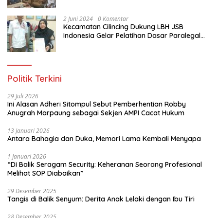
Jakarta Utara
2 Juni 2024
0 Komentar
Kecamatan Cilincing Dukung LBH JSB
Indonesia Gelar Pelatihan Dasar Paralegal
Gratis Untuk 150 orang Pemuda Karang
Taruna di Jakarta Utara
Politik Terkini
29 Juli 2026
Ini Alasan Adheri Sitompul Sebut Pemberhentian Robby
Anugrah Marpaung sebagai Sekjen AMPI Cacat Hukum
13 Januari 2026
Antara Bahagia dan Duka, Memori Lama Kembali Menyapa
1 Januari 2026
“Di Balik Seragam Security: Keheranan Seorang Profesional
Melihat SOP Diabaikan”
29 Desember 2025
Tangis di Balik Senyum: Derita Anak Lelaki dengan Ibu Tiri
28 Desember 2025