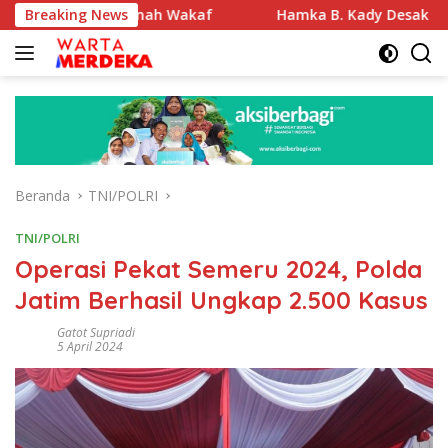
Langsung
fikasi Tanah Wakaf
Breaking News
Hamka B. Kady Desak Evaluasi Per
ke
konten
Beranda
TNI/POLRI
TNI/POLRI
Operasi Pekat Semeru 2024, Polda
Jatim Berhasil Ungkap 2.500 Kasus
Gatot Supriadi
5 April 2024