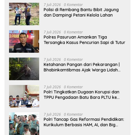
7 Juli 2026
0 Komentar
Polisi di Rembang Bantu Bibit Jagung
dan Dampingi Petani Kelola Lahan
7 Juli 2026
0 Komentar
Polres Pasuruan Amankan Tiga
Tersangka Kasus Pencurian Sapi di Tutur
7 Juli 2026
0 Komentar
Ketahanan Pangan dari Pekarangan |
Bhabinkamtibmas Ajak Warga Lidah
Wetan Budidaya Singkong
7 Juli 2026
0 Komentar
Polri Tingkatkan Dugaan Korupsi dan
TPPU Pengadaan Batu Bara PLTU ke
Tahap Penyidikan, Kerugian Negara
Diindikasikan Capai Rp5 Triliun
7 Juli 2026
0 Komentar
Polri Tancap Gas Reformasi Pendidikan:
Kurikulum Berbasis HAM, AI, dan Big
Data Siap Berlaku 2027