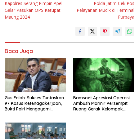
Kapolres Serang Pimpin Apel
Polda Jatim Cek Pos
pos
Gelar Pasukan OPS Ketupat
Pelayanan Mudik di Terminal
Maung 2024
Purbaya
Baca Juga
Gus Falah: Sukses Tuntaskan
Bamsoet Apresiasi Operasi
97 Kasus Ketenagakerjaan,
Ambush Marinir Persempit
Bukti Polri Mengayomi
Ruang Gerak Kelompok
Wong Cilik
Bersenjata Papua