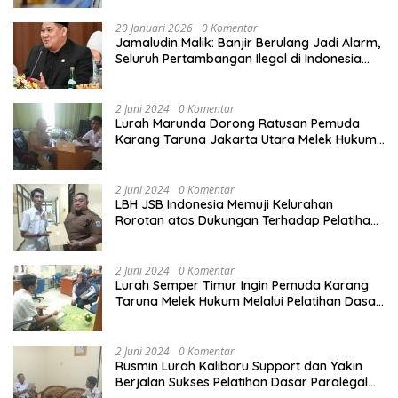
20 Januari 2026
0 Komentar
Jamaludin Malik: Banjir Berulang Jadi Alarm,
Seluruh Pertambangan Ilegal di Indonesia
Harus Ditertibkan
2 Juni 2024
0 Komentar
Lurah Marunda Dorong Ratusan Pemuda
Karang Taruna Jakarta Utara Melek Hukum
Melalui Pelatihan Dasar Paralegal Gratis
Yang Diadakan LBH JSB Indonesia
2 Juni 2024
0 Komentar
LBH JSB Indonesia Memuji Kelurahan
Rorotan atas Dukungan Terhadap Pelatihan
Dasar Paralegal Gratis Untuk 150 orang
Pemuda Karang Taruna di Jakarta Utara
2 Juni 2024
0 Komentar
Lurah Semper Timur Ingin Pemuda Karang
Taruna Melek Hukum Melalui Pelatihan Dasar
Paralegal Gratis Yang Diadakan LBH JSB
Indonesia
2 Juni 2024
0 Komentar
Rusmin Lurah Kalibaru Support dan Yakin
Berjalan Sukses Pelatihan Dasar Paralegal
Gratis Untuk Ratusan Karang Taruna di