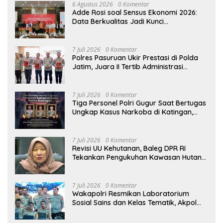
6 Agustus 2026
0 Komentar
Adde Rosi soal Sensus Ekonomi 2026:
Data Berkualitas Jadi Kunci
Pembangunan Indonesia
7 Juli 2026
0 Komentar
Polres Pasuruan Ukir Prestasi di Polda
Jatim, Juara II Tertib Administrasi
Pelaporan DORS Dan Ungkap Kasus
7 Juli 2026
0 Komentar
Tiga Personel Polri Gugur Saat Bertugas
Ungkap Kasus Narkoba di Katingan,
Dianugerahi Kenaikan Pangkat Luar
Biasa Anumerta
7 Juli 2026
0 Komentar
Revisi UU Kehutanan, Baleg DPR RI
Tekankan Pengukuhan Kawasan Hutan
Tak Boleh Dilakukan Sepihak
7 Juli 2026
0 Komentar
Wakapolri Resmikan Laboratorium
Sosial Sains dan Kelas Tematik, Akpol
Perkuat Scientific Policing