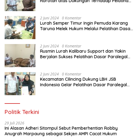
Rorotan atas Dukungan Terhadap Pelatihan
Dasar Paralegal Gratis Untuk 150 orang
Pemuda Karang Taruna di Jakarta Utara
2 Juni 2024
0 Komentar
Lurah Semper Timur Ingin Pemuda Karang
Taruna Melek Hukum Melalui Pelatihan Dasar
Paralegal Gratis Yang Diadakan LBH JSB
Indonesia
2 Juni 2024
0 Komentar
Rusmin Lurah Kalibaru Support dan Yakin
Berjalan Sukses Pelatihan Dasar Paralegal
Gratis Untuk Ratusan Karang Taruna di
Jakarta Utara
2 Juni 2024
0 Komentar
Kecamatan Cilincing Dukung LBH JSB
Indonesia Gelar Pelatihan Dasar Paralegal
Gratis Untuk 150 orang Pemuda Karang
Taruna di Jakarta Utara
Politik Terkini
29 Juli 2026
Ini Alasan Adheri Sitompul Sebut Pemberhentian Robby
Anugrah Marpaung sebagai Sekjen AMPI Cacat Hukum