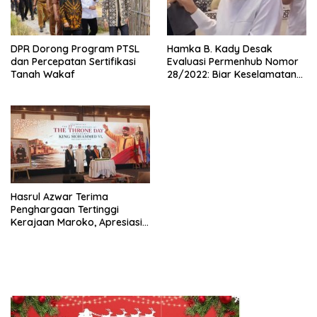
DPR Dorong Program PTSL
Hamka B. Kady Desak
dan Percepatan Sertifikasi
Evaluasi Permenhub Nomor
Tanah Wakaf
28/2022: Biar Keselamatan
Pelayaran Tak Lagi Hanya
Bertumpu pada Administrasi
SPB
Hasrul Azwar Terima
Penghargaan Tertinggi
Kerajaan Maroko, Apresiasi
atas Dedikasi Memperkuat
Hubungan Indonesia-Maroko