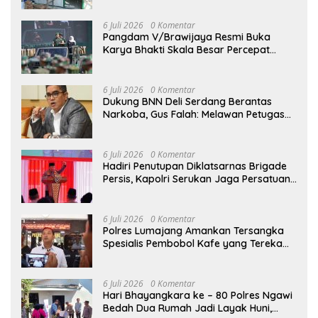
6 Juli 2026
0 Komentar
Pangdam V/Brawijaya Resmi Buka
Karya Bhakti Skala Besar Percepat
Pembangunan Wilayah Madura
Bersama Pemerintah
6 Juli 2026
0 Komentar
Dukung BNN Deli Serdang Berantas
Narkoba, Gus Falah: Melawan Petugas
Berarti Melawan Hukum
6 Juli 2026
0 Komentar
Hadiri Penutupan Diklatsarnas Brigade
Persis, Kapolri Serukan Jaga Persatuan-
Kesatuan
6 Juli 2026
0 Komentar
Polres Lumajang Amankan Tersangka
Spesialis Pembobol Kafe yang Terekam
CCTV
6 Juli 2026
0 Komentar
Hari Bhayangkara ke – 80 Polres Ngawi
Bedah Dua Rumah Jadi Layak Huni,