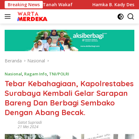
Langsung
ifikasi Tanah Wakaf
Breaking News
Hamka B. Kady Desak Evaluasi Pe
ke
konten
Beranda
Nasional
Nasional
,
Ragam Info
,
TNI/POLRI
Tebar Kebahagiaan, Kapolrestabes
Surabaya Kembali Gelar Sarapan
Bareng Dan Berbagi Sembako
Dengan Abang Becak.
Gatot Supriadi
21 Mei 2024