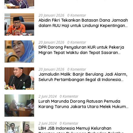
Sekolah Rusak Akibat Bencana
20 Januari 2026
0 Komentar
Abidin Fikri Tekankan Batasan Dana Jamaah
dalam RUU Haji untuk Lindungi Kepentingan
Calon Haji
20 Januari 2026
0 Komentar
DPR Dorong Penyaluran KUR untuk Pekerja
Migran Tepat Waktu dan Tepat Sasaran
demi Perlindungan Ekonomi PMI
20 Januari 2026
0 Komentar
Jamaludin Malik: Banjir Berulang Jadi Alarm,
Seluruh Pertambangan Ilegal di Indonesia
Harus Ditertibkan
2 Juni 2024
0 Komentar
Lurah Marunda Dorong Ratusan Pemuda
Karang Taruna Jakarta Utara Melek Hukum
Melalui Pelatihan Dasar Paralegal Gratis
Yang Diadakan LBH JSB Indonesia
2 Juni 2024
0 Komentar
LBH JSB Indonesia Memuji Kelurahan