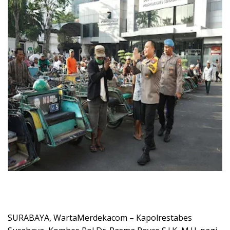
SURABAYA, WartaMerdekacom – Kapolrestabes