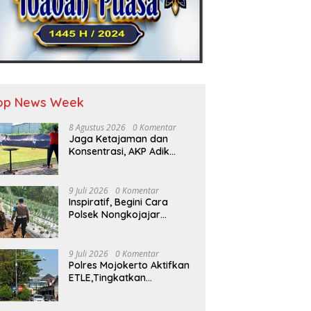
op News Week
8 Agustus 2026
0 Komentar
Jaga Ketajaman dan
Konsentrasi, AKP Adik
Agus Putrawan Konsisten
Latihan Menembak di
Tengah Kesibukan
9 Juli 2026
0 Komentar
Inspiratif, Begini Cara
Polsek Nongkojajar
Dukung Ketahanan
Pangan
9 Juli 2026
0 Komentar
Polres Mojokerto Aktifkan
ETLE,Tingkatkan
Kepatuhan Masyarakat
Dalam Berkendara