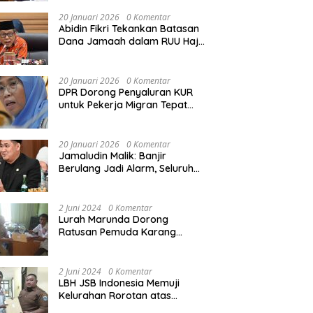
Rekonstruksi Sekolah Rusak
Akibat Bencana
20 Januari 2026
0 Komentar
Abidin Fikri Tekankan Batasan
Dana Jamaah dalam RUU Haji
untuk Lindungi Kepentingan
Calon Haji
20 Januari 2026
0 Komentar
DPR Dorong Penyaluran KUR
untuk Pekerja Migran Tepat
Waktu dan Tepat Sasaran
demi Perlindungan Ekonomi
PMI
20 Januari 2026
0 Komentar
Jamaludin Malik: Banjir
Berulang Jadi Alarm, Seluruh
Pertambangan Ilegal di
Indonesia Harus Ditertibkan
2 Juni 2024
0 Komentar
Lurah Marunda Dorong
Ratusan Pemuda Karang
Taruna Jakarta Utara Melek
Hukum Melalui Pelatihan Dasar
Paralegal Gratis Yang
2 Juni 2024
0 Komentar
Diadakan LBH JSB Indonesia
LBH JSB Indonesia Memuji
Kelurahan Rorotan atas
Dukungan Terhadap Pelatihan