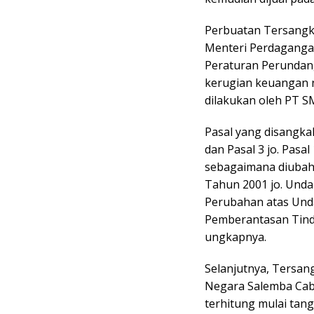
Perbuatan Tersangk
Menteri Perdagangan
Peraturan Perundan
kerugian keuangan n
dilakukan oleh PT SM
Pasal yang disangka
dan Pasal 3 jo. Pas
sebagaimana diuba
Tahun 2001 jo. Und
Perubahan atas Und
Pemberantasan Tindak
ungkapnya.
Selanjutnya, Tersa
Negara Salemba Cab
terhitung mulai tangg