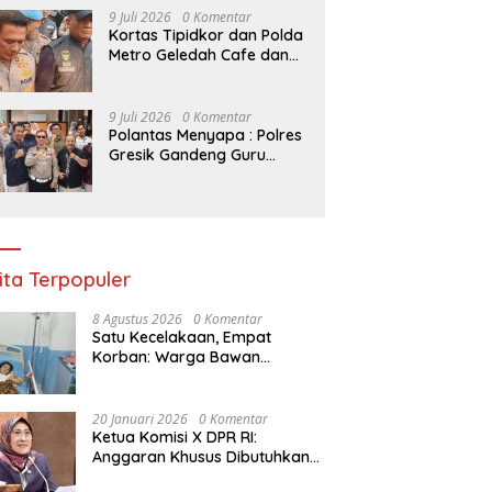
Kelompok Tani Riau
9 Juli 2026
0 Komentar
Kortas Tipidkor dan Polda
Metro Geledah Cafe dan
Money Changer
9 Juli 2026
0 Komentar
Polantas Menyapa : Polres
Gresik Gandeng Guru
Tanamkan Budaya Tertib
Lalu Lintas Sejak Dini
ita Terpopuler
8 Agustus 2026
0 Komentar
Satu Kecelakaan, Empat
Korban: Warga Bawan
Bertanya, Haruskah Menunggu
Tragedi Berikutnya untuk
Mendapat Lampu Jalan?
20 Januari 2026
0 Komentar
Ketua Komisi X DPR RI:
Anggaran Khusus Dibutuhkan
untuk Rehabilitasi &