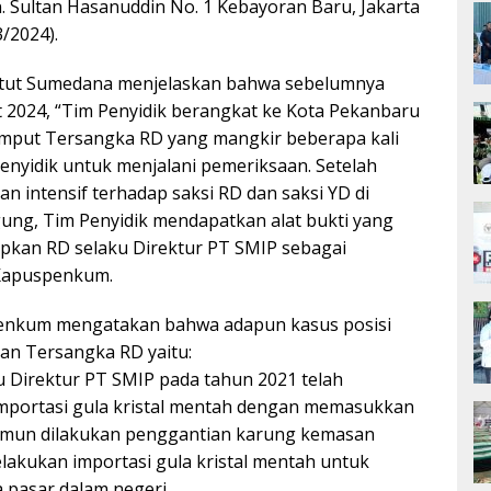
n. Sultan Hasanuddin No. 1 Kebayoran Baru, Jakarta
3/2024).
tut Sumedana menjelaskan bahwa sebelumnya
 2024, “Tim Penyidik berangkat ke Kota Pekanbaru
mput Tersangka RD yang mangkir beberapa kali
Penyidik untuk menjalani pemeriksaan. Setelah
n intensif terhadap saksi RD dan saksi YD di
ung, Tim Penyidik mendapatkan alat bukti yang
pkan RD selaku Direktur PT SMIP sebagai
Kapuspenkum.
nkum mengatakan bahwa adapun kasus posisi
an Tersangka RD yaitu:
 Direktur PT SMIP pada tahun 2021 telah
importasi gula kristal mentah dengan memasukkan
 namun dilakukan penggantian karung kemasan
elakukan importasi gula kristal mentah untuk
 pasar dalam negeri.