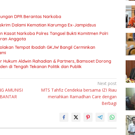
ukungan DPR Berantas Narkoba
eskrim Dalami Kematian Karumga Ex-Jampidsus
n Kasat Narkoba Polres Tangsel Bukti Komitmen Polri
aran Anggota
nolakan Tempat Ibadah GKJW Bangil Cerminkan
ami
or Hukum Aldwin Rahadian & Partners, Bamsoet Dorong
en di Tengah Tekanan Politik dan Publik
Next post
G AMUNISI
MTS Tahfiz Cendekia bersama IZI Riau
 BANTAR
meriahkan Ramadhan Care dengan
Berbagi