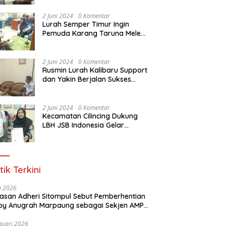
Dasar Paralegal Gratis Untuk
150 orang Pemuda Karang
2 Juni 2024
0 Komentar
Taruna di Jakarta Utara
Lurah Semper Timur Ingin
Pemuda Karang Taruna Melek
Hukum Melalui Pelatihan Dasar
Paralegal Gratis Yang
Diadakan LBH JSB Indonesia
2 Juni 2024
0 Komentar
Rusmin Lurah Kalibaru Support
dan Yakin Berjalan Sukses
Pelatihan Dasar Paralegal
Gratis Untuk Ratusan Karang
Taruna di Jakarta Utara
2 Juni 2024
0 Komentar
Kecamatan Cilincing Dukung
LBH JSB Indonesia Gelar
Pelatihan Dasar Paralegal
Gratis Untuk 150 orang
Pemuda Karang Taruna di
Jakarta Utara
tik Terkini
li 2026
Alasan Adheri Sitompul Sebut Pemberhentian
y Anugrah Marpaung sebagai Sekjen AMPI
at Hukum
nuari 2026