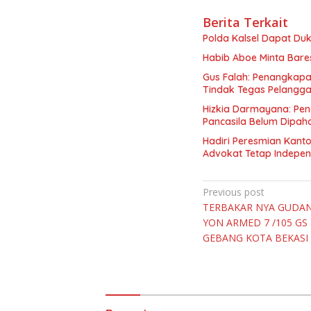
Berita Terkait
Polda Kalsel Dapat D
Habib Aboe Minta Bar
Gus Falah: Penangkapa
Tindak Tegas Pelangg
Hizkia Darmayana: Pe
Pancasila Belum Dipah
Hadiri Peresmian Kant
Advokat Tetap Independ
Navigasi
Previous post
TERBAKAR NYA GUDAN
pos
YON ARMED 7 /105 GS
GEBANG KOTA BEKASI