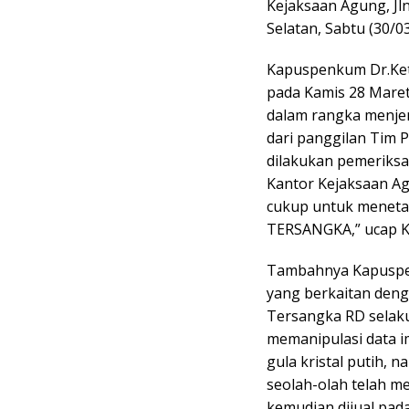
Kejaksaan Agung, Jl
Selatan, Sabtu (30/0
Kapuspenkum Dr.Ke
pada Kamis 28 Maret
dalam rangka menje
dari panggilan Tim 
dilakukan pemeriksaa
Kantor Kejaksaan Ag
cukup untuk meneta
TERSANGKA,” ucap 
Tambahnya Kapuspe
yang berkaitan deng
Tersangka RD selaku
memanipulasi data 
gula kristal putih,
seolah-olah telah m
kemudian dijual pada