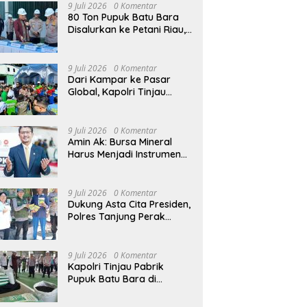
9 Juli 2026
0 Komentar
80 Ton Pupuk Batu Bara
Disalurkan ke Petani Riau,
Kapolri: Wujud Polri Hadir
untuk Masyarakat
9 Juli 2026
0 Komentar
Dari Kampar ke Pasar
Global, Kapolri Tinjau
Inovasi Pupuk Batu Bara
Karya Anak Bangsa
9 Juli 2026
0 Komentar
Amin Ak: Bursa Mineral
Harus Menjadi Instrumen
Kedaulatan Harga, Bukan
Sekadar Lembaga Baru
9 Juli 2026
0 Komentar
Dukung Asta Cita Presiden,
Polres Tanjung Perak
Salurkan Bantuan Bibit
Jagung Manis di Tambak
Wedi.
9 Juli 2026
0 Komentar
Kapolri Tinjau Pabrik
Pupuk Batu Bara di
Kampar, Lepas Distribusi
80 Ton Pupuk untuk