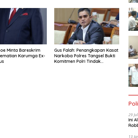
oe Minta Bareskrim
Gus Falah: Penangkapan Kasat
Kematian Karumga Ex-
Narkoba Polres Tangsel Bukti
us
Komitmen Polri Tindak
Tegas Pelanggaran Anggota
Poli
29 Ju
Ini 
Robb
Cac
13 Ja