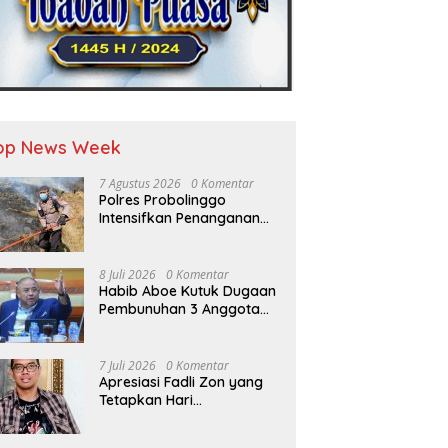
op News Week
7 Agustus 2026
0 Komentar
Polres Probolinggo
Intensifkan Penanganan
Karhutla di Lereng Gunung
Bromo
8 Juli 2026
0 Komentar
Habib Aboe Kutuk Dugaan
Pembunuhan 3 Anggota
Polres Katingan oleh
Komplotan Narkoba
7 Juli 2026
0 Komentar
Apresiasi Fadli Zon yang
Tetapkan Hari
Kepercayaan Terhadap
Tuhan Yang Maha Esa,