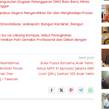
engusutan Dugaan Pelanggaran DMO Batu Bara, Minta
anggar
idsus Segera Menyerahkan Diri dan Menghadapi Proses
 Direvitalisasi, Wakapolri: Bangun Karakter, Bangun
i Survei Litbang Kompas, Sebut Peningkatan
rminkan Polri Semakin Profesional dan Dekat dengan
Next post
inkamtibmas
Buka Puasa Bersama Anak Yatim,
 Memberi Pesan
Ketua MPR RI Apresiasi ‘Jakarta With
nan Dan
Love’ (JWL) Santuni 500 Anak Yatim
g / Tawuran