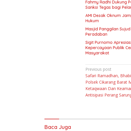
Fahmy Radhi Dukung P
Sanksi Tegas bagi Pel
AMI Desak Oknum Jamp
Hukum
Masjid Panggilan Sujud
Peradaban
Sigit Purnomo Apresias
Kepercayaan Publik Ce
Masyarakat
Navigasi
Previous post
Safari Ramadhan, Bhab
pos
Polsek Cikarang Barat
Ketaqwaan Dan Keama
Antisipasi Perang Sarun
Baca Juga