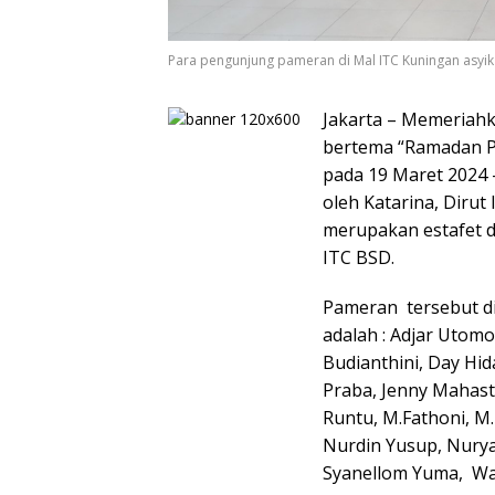
Para pengunjung pameran di Mal ITC Kuningan asyik 
Jakarta – Memeriah
bertema “Ramadan Pu
pada 19 Maret 2024 
oleh Katarina, Dirut
merupakan estafet d
ITC BSD.
Pameran tersebut di
adalah : Adjar Utom
Budianthini, Day Hid
Praba, Jenny Mahastu
Runtu, M.Fathoni, M.
Nurdin Yusup, Nuryan
Syanellom Yuma, Wa