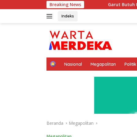
Langsung
Breaking News
Garut Butuh Ide Besar Menembus Pasar
ke
konten
Indeks
H
Nasional
Megapolitan
Politik
o
m
e
Beranda
Megapolitan
Megapolitan