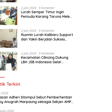
Dasar Paralegal Gratis Untuk
150 orang Pemuda Karang
2 Juni 2024
0 Komentar
Taruna di Jakarta Utara
Lurah Semper Timur Ingin
Pemuda Karang Taruna Melek
Hukum Melalui Pelatihan Dasar
Paralegal Gratis Yang
Diadakan LBH JSB Indonesia
2 Juni 2024
0 Komentar
Rusmin Lurah Kalibaru Support
dan Yakin Berjalan Sukses
Pelatihan Dasar Paralegal
Gratis Untuk Ratusan Karang
Taruna di Jakarta Utara
2 Juni 2024
0 Komentar
Kecamatan Cilincing Dukung
LBH JSB Indonesia Gelar
Pelatihan Dasar Paralegal
Gratis Untuk 150 orang
Pemuda Karang Taruna di
Jakarta Utara
tik Terkini
li 2026
Alasan Adheri Sitompul Sebut Pemberhentian
y Anugrah Marpaung sebagai Sekjen AMPI
at Hukum
nuari 2026