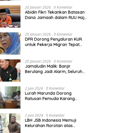
Rekonstruksi Sekolah Rusak
Akibat Bencana
20 Januari 2026
0 Komentar
Abidin Fikri Tekankan Batasan
Dana Jamaah dalam RUU Haji
untuk Lindungi Kepentingan
Calon Haji
20 Januari 2026
0 Komentar
DPR Dorong Penyaluran KUR
untuk Pekerja Migran Tepat
Waktu dan Tepat Sasaran
demi Perlindungan Ekonomi
PMI
20 Januari 2026
0 Komentar
Jamaludin Malik: Banjir
Berulang Jadi Alarm, Seluruh
Pertambangan Ilegal di
Indonesia Harus Ditertibkan
2 Juni 2024
0 Komentar
Lurah Marunda Dorong
Ratusan Pemuda Karang
Taruna Jakarta Utara Melek
Hukum Melalui Pelatihan Dasar
Paralegal Gratis Yang
2 Juni 2024
0 Komentar
Diadakan LBH JSB Indonesia
LBH JSB Indonesia Memuji
Kelurahan Rorotan atas
Dukungan Terhadap Pelatihan