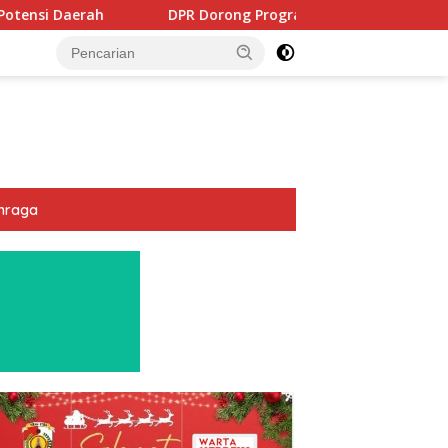
DPR Dorong Program PTSL dan Percepatan Sertifikasi Tanah Wa
hraga