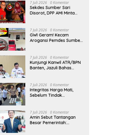
Hizkia: Pelaksanaan
7 Juli 2026
0 Komentar
Amanat Konstitusi
Sekdes Sumber Sari
Disorot, DPP AMI Minta
Bupati Kampar Bertindak
7 Juli 2026
0 Komentar
GWI Geram! Kecam
Arogansi Pemdes Sumber
Sari Kampar yang Abai
Lambang Negara dan
Alergi Kritik Jurnalis
7 Juli 2026
0 Komentar
Kunjungi Kanwil ATR/BPN
Banten, Jazuli Bahas
Sertifikasi Tanah Wakaf
dan Perlindungan Lahan
Pertanian Rakyat
7 Juli 2026
0 Komentar
Integritas Harga Mati,
Sebelum Tindak
Masyarakat, Kasat
Reskoba Pastikan Seluruh
Anggota Bebas Narkotika
7 Juli 2026
0 Komentar
Amin Sebut Tantangan
Besar Pemerintah:
Transformasi Digital Tidak
Hanya Melahirkan