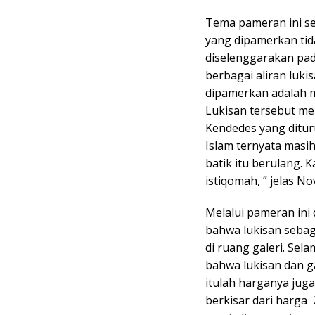
Tema pameran ini se
yang dipamerkan tid
diselenggarakan pad
berbagai aliran luki
dipamerkan adalah m
Lukisan tersebut me
Kendedes yang diturun
Islam ternyata masi
batik itu berulang. 
istiqomah, ” jelas No
Melalui pameran ini
bahwa lukisan sebaga
di ruang galeri. Se
bahwa lukisan dan g
itulah harganya juga
berkisar dari harga 