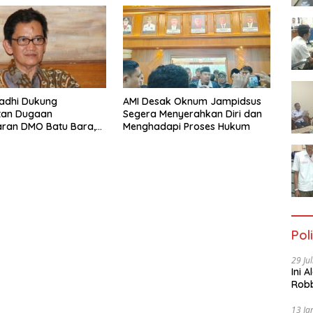
adhi Dukung
AMI Desak Oknum Jampidsus
tan Dugaan
Segera Menyerahkan Diri dan
aran DMO Batu Bara,
Menghadapi Proses Hukum
nksi Tegas bagi
ar
Poli
29 Ju
Ini 
Robb
Cac
13 Ja