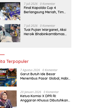
Konsumen, tapi Dorong
7 Juli 2026
0 Komentar
Banyak Pelaku Usaha
Final Kapolda Cup 4
Digital
Berlangsung Meriah, Tim
Gabsat Polda Jatim
Angkat Trofi Juara
7 Juli 2026
0 Komentar
Tuai Pujian Warganet, Aksi
Heroik Bhabinkamtibmas
Polsek Bagor Selamatkan
Bayi Korban Kecelakaan
Bus di Nganjuk
ita Terpopuler
7 Agustus 2026
0 Komentar
Garut Butuh Ide Besar
Menembus Pasar Global, Habib
Aboe Dorong Hilirisasi Potensi
Daerah
20 Januari 2026
0 Komentar
Ketua Komisi X DPR RI:
Anggaran Khusus Dibutuhkan
untuk Rehabilitasi &