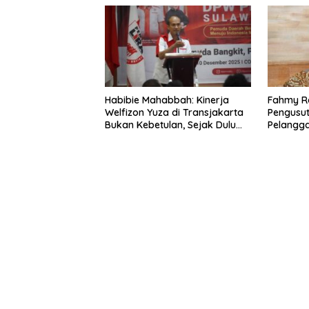
Habibie Mahabbah: Kinerja
Fahmy R
Welfizon Yuza di Transjakarta
Pengusu
Bukan Kebetulan, Sejak Dulu
Pelangg
Sudah Berprestasi
Minta Sa
Pelangg