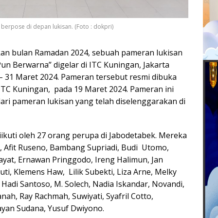
berpose di depan lukisan. (Foto : dokpri)
kan bulan Ramadan 2024, sebuah pameran lukisan
n Berwarna” digelar di ITC Kuningan, Jakarta
– 31 Maret 2024. Pameran tersebut resmi dibuka
 ITC Kuningan, pada 19 Maret 2024. Pameran ini
ari pameran lukisan yang telah diselenggarakan di
ikuti oleh 27 orang perupa di Jabodetabek. Mereka
o, Afit Ruseno, Bambang Supriadi, Budi Utomo,
ayat, Ernawan Pringgodo, Ireng Halimun, Jan
ti, Klemens Haw, Lilik Subekti, Liza Arne, Melky
 Hadi Santoso, M. Solech, Nadia Iskandar, Novandi,
ah, Ray Rachmah, Suwiyati, Syafril Cotto,
yan Sudana, Yusuf Dwiyono.