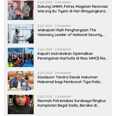
8 Juli 2026
0 Komentar
Dukung UMKM, Polres Magetan Renovasi
Warung Bu Tiyem di Hari Bhayangkara
ke – 80
8 Juli 2026
0 Komentar
Wakapolri Raih Penghargaan The
Visionary Leader of National Security,
Akademisi Apresiasi Reformasi dan
Transformasi Polri
8 Juli 2026
0 Komentar
Kapolri Instruksikan Optimalkan
Penanganan Karhutla di Riau WMC|| Riau
– Kapolri Jenderal Listyo Sigit Prabowo
menginstruksikan kepada seluruh
jajarannya untuk mengoptimalkan
8 Juli 2026
0 Komentar
penanganan kebakaran hutan dan
Soedeson Tandra Desak Hukuman
lahan (karhutla) di Provinsi Riau.
Maksimal bagi Pembunuh Tiga Polisi
Instruksi tersebut disampaikan saat
Katingan, Minta Mafia Narkoba
meninjau langsung kesiapan Polda Riau
Dibongkar Hingga Tuntas
terkait dengan penanganan sekaligus
8 Juli 2026
0 Komentar
menyerahkan peralatan kebakaran
Resmob Polrestabes Surabaya Ringkus
hutan dan lahan di Kabupaten Kampar,
Komplotan Begal Sadis, Beraksi di
Riau, Rabu (8/7/2026). “Tadi kita cek
Sejumlah Lokasi dan Rampas Motor
satu per satu, dan Alhamdulillah saya
Korban