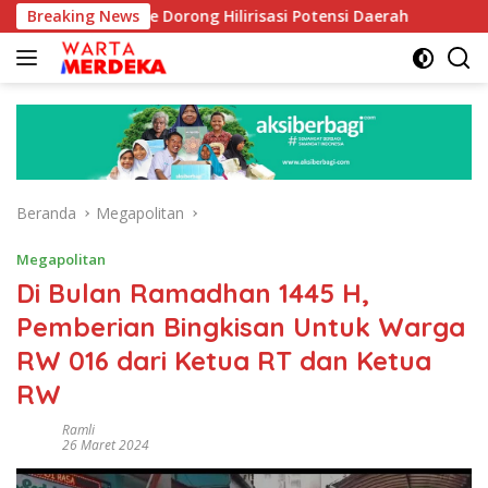
Langsung
 Aboe Dorong Hilirisasi Potensi Daerah
Breaking News
DPR Dorong Pro
ke
konten
Beranda
Megapolitan
Megapolitan
Di Bulan Ramadhan 1445 H,
Pemberian Bingkisan Untuk Warga
RW 016 dari Ketua RT dan Ketua
RW
Ramli
26 Maret 2024