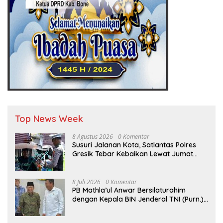
Top News Week
8 Agustus 2026
0 Komentar
Susuri Jalanan Kota, Satlantas Polres
Gresik Tebar Kebaikan Lewat Jumat
Berkah Berbagi
8 Juli 2026
0 Komentar
PB Mathla’ul Anwar Bersilaturahim
dengan Kepala BIN Jenderal TNI (Purn.)
Muhammad Herindra: Bahas Komitmen
Rekat Persatuan dan Kemajuan NKRI