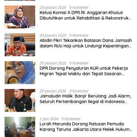
lain. Jadi ada dua kali potensi
20 Januari 2026
0 Komentar
kebakaran hutan, dan salah satunya
Ketua Komisi X DPR RI: Anggaran Khusus
yang kita hadapi adalah di bulan Juli,
Dibutuhkan untuk Rehabilitasi & Rekonstruksi
Agustus, mungkin sampai September,”
Sekolah Rusak Akibat Bencana
ucap Sigit. Untuk mengoptimalkan
penanganan karhutla, Sigit menekankan
20 Januari 2026
0 Komentar
kepada personel untuk memperkuat
Abidin Fikri Tekankan Batasan Dana Jamaah
seluruh peralatan yang ada. “Yang
dalam RUU Haji untuk Lindungi Kepentingan
tentunya kita semua, khususnya Riau,
Calon Haji
dan juga saya ingatkan pada seluruh
jajaran untuk mempersiapkan diri
20 Januari 2026
0 Komentar
dengan lebih baik,” tutur Sigit. Menurut
DPR Dorong Penyaluran KUR untuk Pekerja
Sigit, personel harus mempersiapkan
Migran Tepat Waktu dan Tepat Sasaran
sumber air ketika terjadinya potensi
demi Perlindungan Ekonomi PMI
kekeringan. Kemudian, memperkuat
edukasi serta sosialisasi soal
20 Januari 2026
0 Komentar
pencegahan dan bahaya akan karhutla.
Jamaludin Malik: Banjir Berulang Jadi Alarm,
“Peraturan dari Pemerintah Daerah
Seluruh Pertambangan Ilegal di Indonesia
saya kira sudah ada, dari Pemerintah
Harus Ditertibkan
Pusat sudah ada, bagaimana terkait
dengan tata aturan terkait dengan
2 Juni 2024
0 Komentar
pembukaan kawasan ya, apalagi untuk
Lurah Marunda Dorong Ratusan Pemuda
dilakukan penanaman-penanaman
Karang Taruna Jakarta Utara Melek Hukum
yang tentunya semua ada aturannya,”
Melalui Pelatihan Dasar Paralegal Gratis
tegas Sigit. Di sisi lain, Sigit memaparkan