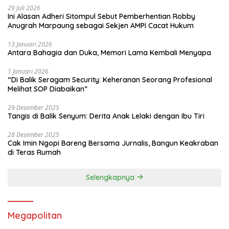
29 Juli 2026
masyarakat sama-sama menjaga,
Ini Alasan Adheri Sitompul Sebut Pemberhentian Robby
merawat hutan kita, sehingga kemudian
Anugrah Marpaung sebagai Sekjen AMPI Cacat Hukum
semuanya bisa terjaga untuk
masyarakat, untuk anak-anak cucu kita,
13 Januari 2026
untuk generasi yang akan datang,”
Antara Bahagia dan Duka, Memori Lama Kembali Menyapa
tambah Sigit mengakhiri. red/tim
1 Januari 2026
“Di Balik Seragam Security: Keheranan Seorang Profesional
Melihat SOP Diabaikan”
29 Desember 2025
Tangis di Balik Senyum: Derita Anak Lelaki dengan Ibu Tiri
28 Desember 2025
Cak Imin Ngopi Bareng Bersama Jurnalis, Bangun Keakraban
di Teras Rumah
Selengkapnya
Megapolitan