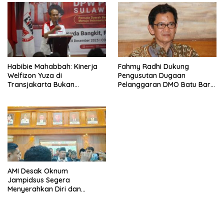
Habibie Mahabbah: Kinerja
Fahmy Radhi Dukung
Welfizon Yuza di
Pengusutan Dugaan
Transjakarta Bukan
Pelanggaran DMO Batu Bara,
Kebetulan, Sejak Dulu Sudah
Minta Sanksi Tegas bagi
Berprestasi
Pelanggar
AMI Desak Oknum
Jampidsus Segera
Menyerahkan Diri dan
Menghadapi Proses Hukum