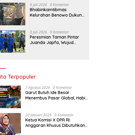
8 Juli 2026
0 Komentar
Bhabinkamtibmas
Kelurahan Benowo Dukung
Program Ketahanan
Pangan Melalui Sambang
Peternak Sapi
8 Juli 2026
0 Komentar
Peresmian Taman Pintar
Juanda Japfa, Wujud
Kolaborasi Hadirkan
Sarana Edukasi Inspiratif
ita Terpopuler
7 Agustus 2026
0 Komentar
Garut Butuh Ide Besar
Menembus Pasar Global, Habib
Aboe Dorong Hilirisasi Potensi
Daerah
20 Januari 2026
0 Komentar
Ketua Komisi X DPR RI:
Anggaran Khusus Dibutuhkan
untuk Rehabilitasi &