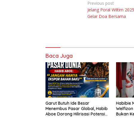
Navigasi
Previous post
Jelang Poral Wiltim 2025
pos
Gelar Doa Bersama
Baca Juga
Garut Butuh Ide Besar
Habibie 
Menembus Pasar Global, Habib
Welfizon
Aboe Dorong Hilirisasi Potensi
Bukan Ke
Daerah
Sudah Be