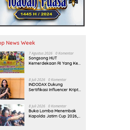
op News Week
7 Agustus 2026
0 Komentar
Songsong HUT
Kemerdekaan RI Yang Ke-
81 DPD Golkar Pesawaran
Adakan Acara Bertema
“Senam Bersama Golkar”
8 Juli 2026
0 Komentar
INDODAX Dukung
Sertifikasi Influencer Kripto
Jadi Langkah Positif untuk
Bangun Ekosistem yang
Lebih Sehat
8 Juli 2026
0 Komentar
Buka Lomba Menembak
Kapolda Jatim Cup 2026,
Irjen Pol Nanang Avianto
Tekankan Profesionalisme