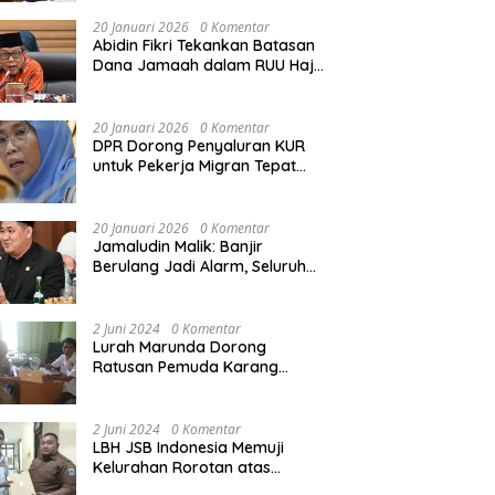
Rekonstruksi Sekolah Rusak
Akibat Bencana
20 Januari 2026
0 Komentar
Abidin Fikri Tekankan Batasan
Dana Jamaah dalam RUU Haji
untuk Lindungi Kepentingan
Calon Haji
20 Januari 2026
0 Komentar
DPR Dorong Penyaluran KUR
untuk Pekerja Migran Tepat
Waktu dan Tepat Sasaran
demi Perlindungan Ekonomi
PMI
20 Januari 2026
0 Komentar
Jamaludin Malik: Banjir
Berulang Jadi Alarm, Seluruh
Pertambangan Ilegal di
Indonesia Harus Ditertibkan
2 Juni 2024
0 Komentar
Lurah Marunda Dorong
Ratusan Pemuda Karang
Taruna Jakarta Utara Melek
Hukum Melalui Pelatihan Dasar
Paralegal Gratis Yang
2 Juni 2024
0 Komentar
Diadakan LBH JSB Indonesia
LBH JSB Indonesia Memuji
Kelurahan Rorotan atas
Dukungan Terhadap Pelatihan