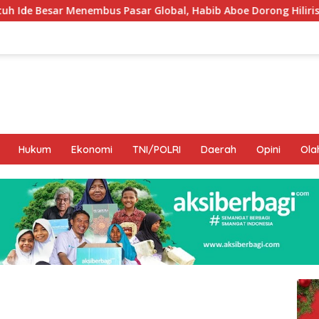
sar Global, Habib Aboe Dorong Hilirisasi Potensi Daerah
Hukum
Ekonomi
TNI/POLRI
Daerah
Opini
Ola
I