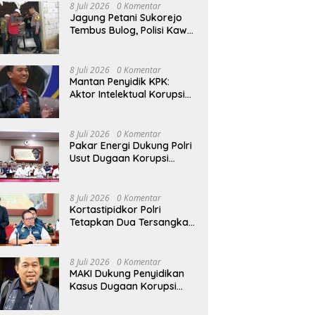
Penggunaan Senjata Api
8 Juli 2026
0 Komentar
Jagung Petani Sukorejo
Tembus Bulog, Polisi Kawal
Pengiriman Hasil Panen
8 Juli 2026
0 Komentar
Mantan Penyidik KPK:
Aktor Intelektual Korupsi
Suplai Batu Bara Pemicu
Blackout Listrik Harus
Ditangkap
8 Juli 2026
0 Komentar
Pakar Energi Dukung Polri
Usut Dugaan Korupsi
Pasokan Batu Bara PLTU
yang Ditaksir Rugikan
Negara Rp5 Triliun
8 Juli 2026
0 Komentar
Kortastipidkor Polri
Tetapkan Dua Tersangka
Korupsi Proyek
Modernisasi Pabrik Gula
Assembagoes
8 Juli 2026
0 Komentar
MAKI Dukung Penyidikan
Kasus Dugaan Korupsi
Pasokan Batu Bara yang
Diusut Kortastipidkor Polri