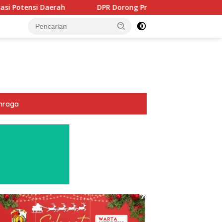
DPR Dorong Program PTSL dan Percepatan Sertifikasi Tanah
hraga