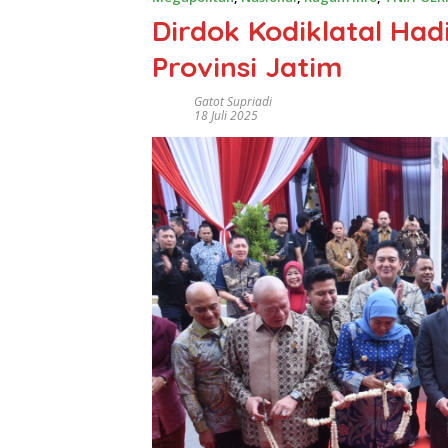
Dirdok Kodiklatal Had
Provinsi Jatim
Gatot Supriadi
18 Juli 2025