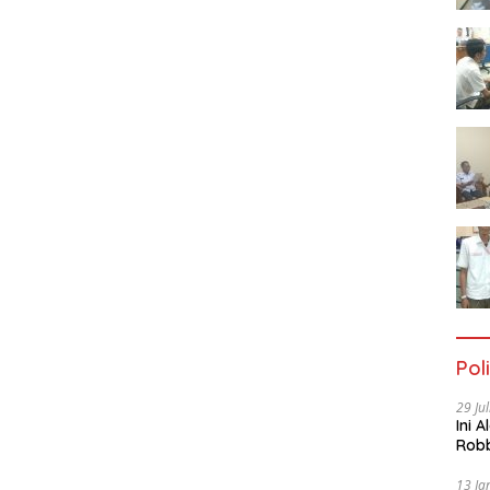
Poli
29 Ju
Ini 
Robb
Cac
13 Ja