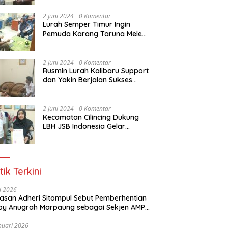
Dasar Paralegal Gratis Untuk
150 orang Pemuda Karang
2 Juni 2024
0 Komentar
Taruna di Jakarta Utara
Lurah Semper Timur Ingin
Pemuda Karang Taruna Melek
Hukum Melalui Pelatihan Dasar
Paralegal Gratis Yang
Diadakan LBH JSB Indonesia
2 Juni 2024
0 Komentar
Rusmin Lurah Kalibaru Support
dan Yakin Berjalan Sukses
Pelatihan Dasar Paralegal
Gratis Untuk Ratusan Karang
Taruna di Jakarta Utara
2 Juni 2024
0 Komentar
Kecamatan Cilincing Dukung
LBH JSB Indonesia Gelar
Pelatihan Dasar Paralegal
Gratis Untuk 150 orang
Pemuda Karang Taruna di
Jakarta Utara
tik Terkini
li 2026
Alasan Adheri Sitompul Sebut Pemberhentian
y Anugrah Marpaung sebagai Sekjen AMPI
at Hukum
nuari 2026