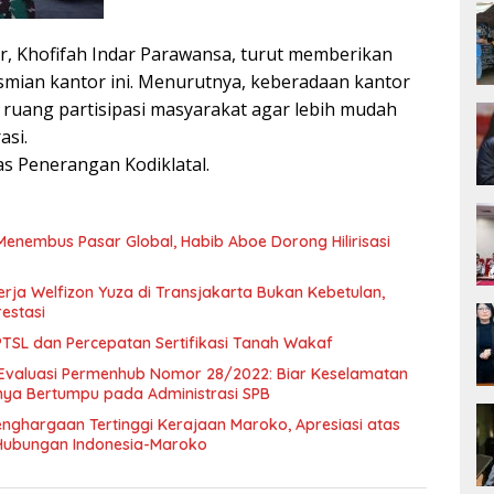
, Khofifah Indar Parawansa, turut memberikan
mian kantor ini. Menurutnya, keberadaan kantor
uang partisipasi masyarakat agar lebih mudah
asi.
as Penerangan Kodiklatal.
Menembus Pasar Global, Habib Aboe Dorong Hilirisasi
rja Welfizon Yuza di Transjakarta Bukan Kebetulan,
estasi
SL dan Percepatan Sertifikasi Tanah Wakaf
Evaluasi Permenhub Nomor 28/2022: Biar Keselamatan
nya Bertumpu pada Administrasi SPB
enghargaan Tertinggi Kerajaan Maroko, Apresiasi atas
Hubungan Indonesia-Maroko