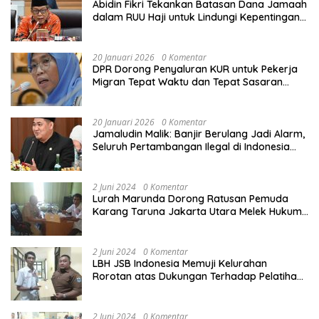
Abidin Fikri Tekankan Batasan Dana Jamaah
dalam RUU Haji untuk Lindungi Kepentingan
Calon Haji
20 Januari 2026
0 Komentar
DPR Dorong Penyaluran KUR untuk Pekerja
Migran Tepat Waktu dan Tepat Sasaran
demi Perlindungan Ekonomi PMI
20 Januari 2026
0 Komentar
Jamaludin Malik: Banjir Berulang Jadi Alarm,
Seluruh Pertambangan Ilegal di Indonesia
Harus Ditertibkan
2 Juni 2024
0 Komentar
Lurah Marunda Dorong Ratusan Pemuda
Karang Taruna Jakarta Utara Melek Hukum
Melalui Pelatihan Dasar Paralegal Gratis
Yang Diadakan LBH JSB Indonesia
2 Juni 2024
0 Komentar
LBH JSB Indonesia Memuji Kelurahan
Rorotan atas Dukungan Terhadap Pelatihan
Dasar Paralegal Gratis Untuk 150 orang
Pemuda Karang Taruna di Jakarta Utara
2 Juni 2024
0 Komentar