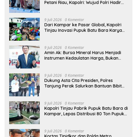
Petani Riau, Kapolri: Wujud Polri Hadir
untuk Masyarakat
9 Juli 2026
0 Komentar
Dari Kampar ke Pasar Global, Kapolri
Tinjau Inovasi Pupuk Batu Bara Karya
Anak Bangsa
9 Juli 2026
0 Komentar
Amin Ak: Bursa Mineral Harus Menjadi
Instrumen Kedaulatan Harga, Bukan
Sekadar Lembaga Baru
9 Juli 2026
0 Komentar
Dukung Asta Cita Presiden, Polres
Tanjung Perak Salurkan Bantuan Bibit
Jagung Manis di Tambak Wedi.
9 Juli 2026
0 Komentar
Kapolri Tinjau Pabrik Pupuk Batu Bara di
Kampar, Lepas Distribusi 80 Ton Pupuk
untuk Kelompok Tani Riau
9 Juli 2026
0 Komentar
Kortas Tipidkor dan Polda Metro