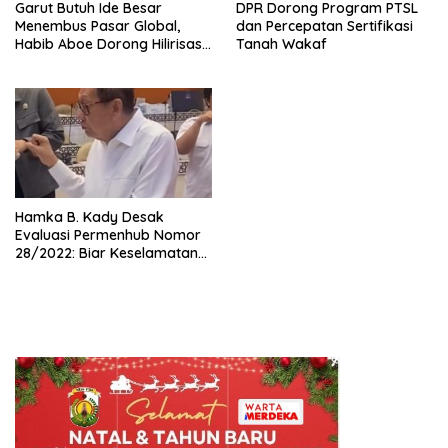
Garut Butuh Ide Besar
DPR Dorong Program PTSL
Menembus Pasar Global,
dan Percepatan Sertifikasi
Habib Aboe Dorong Hilirisasi
Tanah Wakaf
Potensi Daerah
Hamka B. Kady Desak
Evaluasi Permenhub Nomor
28/2022: Biar Keselamatan
Pelayaran Tak Lagi Hanya
Bertumpu pada Administrasi
SPB