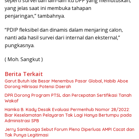
seperti survei dan lain-lain itu DPP yang memutuskan,
yang jelas saat ini membuka tahapan
penjaringan,” tambahnya.
“PDIP fleksibel dan dinamis dalam menjaring calon,
nanti ada hasil survei dari internal dan eksternal,”
pungkasnya.
( Moh. Sangkut )
Berita Terkait
Garut Butuh Ide Besar Menembus Pasar Global, Habib Aboe
Dorong Hilirisasi Potensi Daerah
DPR Dorong Program PTSL dan Percepatan Sertifikasi Tanah
Wakaf
Hamka B. Kady Desak Evaluasi Permenhub Nomor 28/2022:
Biar Keselamatan Pelayaran Tak Lagi Hanya Bertumpu pada
Administrasi SPB
Jerry Sambuaga Sebut Forum Pleno Diperluas AMPI Cacat dan
Tak Punya Legitimasi