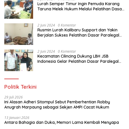
Lurah Semper Timur Ingin Pemuda Karang
Taruna Melek Hukum Melalui Pelatihan Dasar
Paralegal Gratis Yang Diadakan LBH JSB
Indonesia
2 Juni 2024
0 Komentar
Rusmin Lurah Kalibaru Support dan Yakin
Berjalan Sukses Pelatihan Dasar Paralegal
Gratis Untuk Ratusan Karang Taruna di
Jakarta Utara
2 Juni 2024
0 Komentar
Kecamatan Cilincing Dukung LBH JSB
Indonesia Gelar Pelatihan Dasar Paralegal
Gratis Untuk 150 orang Pemuda Karang
Taruna di Jakarta Utara
Politik Terkini
29 Juli 2026
Ini Alasan Adheri Sitompul Sebut Pemberhentian Robby
Anugrah Marpaung sebagai Sekjen AMPI Cacat Hukum
13 Januari 2026
Antara Bahagia dan Duka, Memori Lama Kembali Menyapa