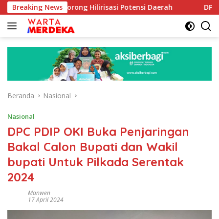
Langsung
oe Dorong Hilirisasi Potensi Daerah
Breaking News
DPR Dorong Progra
ke
konten
Beranda
Nasional
Nasional
DPC PDIP OKI Buka Penjaringan
Bakal Calon Bupati dan Wakil
bupati Untuk Pilkada Serentak
2024
Manwen
17 April 2024