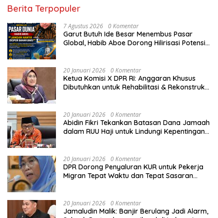
Berita Terpopuler
7 Agustus 2026
0 Komentar
Garut Butuh Ide Besar Menembus Pasar
Global, Habib Aboe Dorong Hilirisasi Potensi
Daerah
20 Januari 2026
0 Komentar
Ketua Komisi X DPR RI: Anggaran Khusus
Dibutuhkan untuk Rehabilitasi & Rekonstruksi
Sekolah Rusak Akibat Bencana
20 Januari 2026
0 Komentar
Abidin Fikri Tekankan Batasan Dana Jamaah
dalam RUU Haji untuk Lindungi Kepentingan
Calon Haji
20 Januari 2026
0 Komentar
DPR Dorong Penyaluran KUR untuk Pekerja
Migran Tepat Waktu dan Tepat Sasaran
demi Perlindungan Ekonomi PMI
20 Januari 2026
0 Komentar
Jamaludin Malik: Banjir Berulang Jadi Alarm,