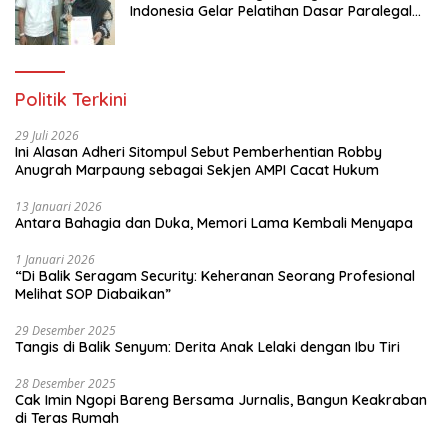
Indonesia Gelar Pelatihan Dasar Paralegal
Gratis Untuk 150 orang Pemuda Karang
Taruna di Jakarta Utara
Politik Terkini
29 Juli 2026
Ini Alasan Adheri Sitompul Sebut Pemberhentian Robby
Anugrah Marpaung sebagai Sekjen AMPI Cacat Hukum
13 Januari 2026
Antara Bahagia dan Duka, Memori Lama Kembali Menyapa
1 Januari 2026
“Di Balik Seragam Security: Keheranan Seorang Profesional
Melihat SOP Diabaikan”
29 Desember 2025
Tangis di Balik Senyum: Derita Anak Lelaki dengan Ibu Tiri
28 Desember 2025
Cak Imin Ngopi Bareng Bersama Jurnalis, Bangun Keakraban
di Teras Rumah