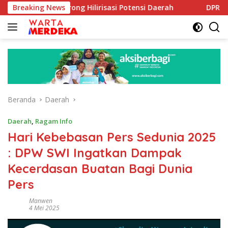
Langsung
e Dorong Hilirisasi Potensi Daerah
Breaking News
DPR Dorong Program
ke
konten
Beranda
Daerah
Daerah
,
Ragam Info
Hari Kebebasan Pers Sedunia 2025
: DPW SWI Ingatkan Dampak
Kecerdasan Buatan Bagi Dunia
Pers
Manwen
4 Mei 2025