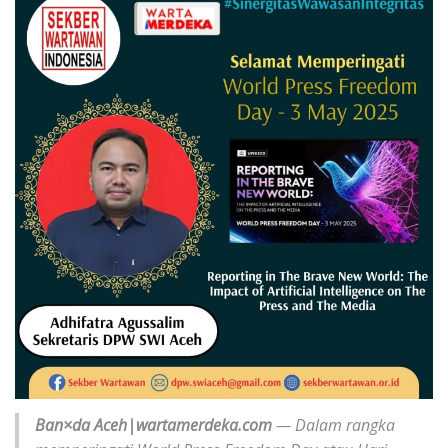
Ban×da
Aceh|wartamerdeka.com
— Dalam rangka