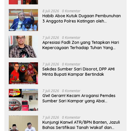
8 Juli 2026
0 Komentar
Habib Aboe Kutuk Dugaan Pembunuhan
3 Anggota Polres Katingan oleh
Komplotan Narkoba
7 Juli 2026
0 Komentar
Apresiasi Fadli Zon yang Tetapkan Hari
Kepercayaan Terhadap Tuhan Yang
Maha Esa, Hizkia: Pelaksanaan Amanat
Konstitusi
7 Juli 2026
0 Komentar
Sekdes Sumber Sari Disorot, DPP AMI
Minta Bupati Kampar Bertindak
7 Juli 2026
0 Komentar
GWI Geram! Kecam Arogansi Pemdes
Sumber Sari Kampar yang Abai
Lambang Negara dan Alergi Kritik
Jurnalis
7 Juli 2026
0 Komentar
Kunjungi Kanwil ATR/BPN Banten, Jazuli
Bahas Sertifikasi Tanah Wakaf dan