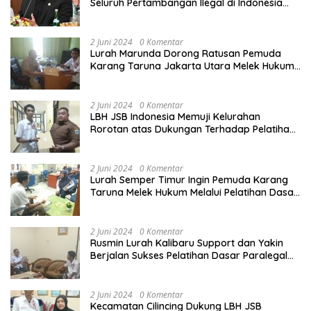
Seluruh Pertambangan Ilegal di Indonesia
Harus Ditertibkan
2 Juni 2024
0 Komentar
Lurah Marunda Dorong Ratusan Pemuda
Karang Taruna Jakarta Utara Melek Hukum
Melalui Pelatihan Dasar Paralegal Gratis
Yang Diadakan LBH JSB Indonesia
2 Juni 2024
0 Komentar
LBH JSB Indonesia Memuji Kelurahan
Rorotan atas Dukungan Terhadap Pelatihan
Dasar Paralegal Gratis Untuk 150 orang
Pemuda Karang Taruna di Jakarta Utara
2 Juni 2024
0 Komentar
Lurah Semper Timur Ingin Pemuda Karang
Taruna Melek Hukum Melalui Pelatihan Dasar
Paralegal Gratis Yang Diadakan LBH JSB
Indonesia
2 Juni 2024
0 Komentar
Rusmin Lurah Kalibaru Support dan Yakin
Berjalan Sukses Pelatihan Dasar Paralegal
Gratis Untuk Ratusan Karang Taruna di
Jakarta Utara
2 Juni 2024
0 Komentar
Kecamatan Cilincing Dukung LBH JSB