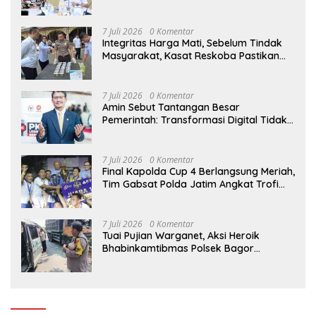
Perlindungan Lahan Pertanian Rakyat
7 Juli 2026
0 Komentar
Integritas Harga Mati, Sebelum Tindak
Masyarakat, Kasat Reskoba Pastikan
Seluruh Anggota Bebas Narkotika
7 Juli 2026
0 Komentar
Amin Sebut Tantangan Besar
Pemerintah: Transformasi Digital Tidak
Hanya Melahirkan Konsumen, tapi
Dorong Banyak Pelaku Usaha Digital
7 Juli 2026
0 Komentar
Final Kapolda Cup 4 Berlangsung Meriah,
Tim Gabsat Polda Jatim Angkat Trofi
Juara
7 Juli 2026
0 Komentar
Tuai Pujian Warganet, Aksi Heroik
Bhabinkamtibmas Polsek Bagor
Selamatkan Bayi Korban Kecelakaan
Bus di Nganjuk