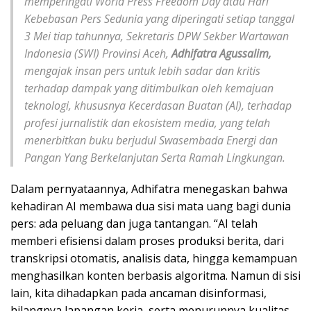
memperingati World Press Freedom Day atau Hari
Kebebasan Pers Sedunia yang diperingati setiap tanggal
3 Mei tiap tahunnya, Sekretaris DPW Sekber Wartawan
Indonesia (SWI) Provinsi Aceh,
Adhifatra Agussalim,
mengajak insan pers untuk lebih sadar dan kritis
terhadap dampak yang ditimbulkan oleh kemajuan
teknologi, khususnya Kecerdasan Buatan (AI), terhadap
profesi jurnalistik dan ekosistem media, yang telah
menerbitkan buku berjudul Swasembada Energi dan
Pangan Yang Berkelanjutan Serta Ramah Lingkungan.
Dalam pernyataannya, Adhifatra menegaskan bahwa
kehadiran AI membawa dua sisi mata uang bagi dunia
pers: ada peluang dan juga tantangan. “AI telah
memberi efisiensi dalam proses produksi berita, dari
transkripsi otomatis, analisis data, hingga kemampuan
menghasilkan konten berbasis algoritma. Namun di sisi
lain, kita dihadapkan pada ancaman disinformasi,
hilangnya lapangan kerja, serta menurunnya kualitas