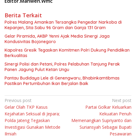
Editor.Manwen.Wmc
Berita Terkait
Polres Malang Amankan Tersangka Pengedar Narkoba di
Kepanjen, Sita Sabu 96 Gram dan Ganja 131 Gram
Gelar Piramida, AKBP Yenni Ajak Media Sinergi Jaga
Kondusivitas Bojonegoro
Kapolres Gresik Tegaskan Komitmen Polri Dukung Pendidikan
Berkualitas
Sinergi Polisi dan Petani, Polres Pelabuhan Tanjung Perak
Panen Jagung Pulut Ketan Ungu
Pantau Budidaya Lele di Genengwaru, Bhabinkamtibmas
Pastikan Pertumbuhan Ikan Berjalan Baik
Navigasi
Previous post
Next post
Gelar Olah TKP Kasus
Partai Golkar Keluarkan
pos
Kejahatan Seksual di Jepara;
Kekuatan Penuh
Polda Jateng Tegaskan
Memenangkan Supriyanto dan
Investigasi Gunakan Metode
Suriansyah Sebagai Bupati
Ilmiah
Pesawaran