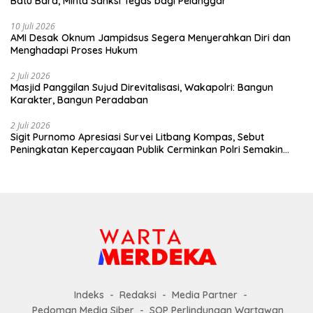
Batu Bara, Minta Sanksi Tegas bagi Pelanggar
10 Juli 2026
AMI Desak Oknum Jampidsus Segera Menyerahkan Diri dan
Menghadapi Proses Hukum
2 Juli 2026
Masjid Panggilan Sujud Direvitalisasi, Wakapolri: Bangun
Karakter, Bangun Peradaban
2 Juli 2026
Sigit Purnomo Apresiasi Survei Litbang Kompas, Sebut
Peningkatan Kepercayaan Publik Cerminkan Polri Semakin
Profesional dan Dekat dengan Masyarakat
Indeks
Redaksi
Media Partner
Pedoman Media Siber
SOP Perlindungan Wartawan