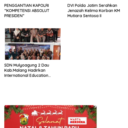
PENGGANTIAN KAPOLRI
DVI Polda Jatim Serahkan
“KOMPETENSI ABSOLUT
Jenazah Kelima Korban KM
PRESIDEN”
Mutiara Sentosa II
SDN Mulyoagung 2 Dau
Kab.Malang Hadirkan
International Education
Program, Bangun Wawasan
Global Siswa melalui
Kolaborasi Internasional