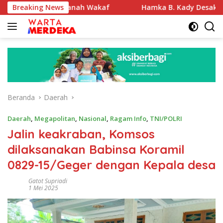
Langsung
fikasi Tanah Wakaf
Breaking News
Hamka B. Kady Desak Evaluasi Perm
ke
konten
Beranda
Daerah
Daerah
,
Megapolitan
,
Nasional
,
Ragam Info
,
TNI/POLRI
Jalin keakraban, Komsos
dilaksanakan Babinsa Koramil
0829-15/Geger dengan Kepala desa
Gatot Supriadi
1 Mei 2025