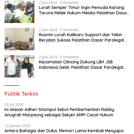
2 Juni 2024
0 Komentar
Lurah Semper Timur Ingin Pemuda Karang
Taruna Melek Hukum Melalui Pelatihan Dasar
Paralegal Gratis Yang Diadakan LBH JSB
Indonesia
2 Juni 2024
0 Komentar
Rusmin Lurah Kalibaru Support dan Yakin
Berjalan Sukses Pelatihan Dasar Paralegal
Gratis Untuk Ratusan Karang Taruna di
Jakarta Utara
2 Juni 2024
0 Komentar
Kecamatan Cilincing Dukung LBH JSB
Indonesia Gelar Pelatihan Dasar Paralegal
Gratis Untuk 150 orang Pemuda Karang
Taruna di Jakarta Utara
Politik Terkini
29 Juli 2026
Ini Alasan Adheri Sitompul Sebut Pemberhentian Robby
Anugrah Marpaung sebagai Sekjen AMPI Cacat Hukum
13 Januari 2026
Antara Bahagia dan Duka, Memori Lama Kembali Menyapa