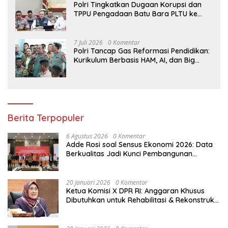
Polri Tingkatkan Dugaan Korupsi dan
TPPU Pengadaan Batu Bara PLTU ke
Tahap Penyidikan, Kerugian Negara
Diindikasikan Capai Rp5 Triliun
7 Juli 2026
0 Komentar
Polri Tancap Gas Reformasi Pendidikan:
Kurikulum Berbasis HAM, AI, dan Big
Data Siap Berlaku 2027
Berita Terpopuler
6 Agustus 2026
0 Komentar
Adde Rosi soal Sensus Ekonomi 2026: Data
Berkualitas Jadi Kunci Pembangunan
Indonesia
20 Januari 2026
0 Komentar
Ketua Komisi X DPR RI: Anggaran Khusus
Dibutuhkan untuk Rehabilitasi & Rekonstruksi
Sekolah Rusak Akibat Bencana