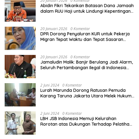
20 Januari 2026
0 Komentar
Abidin Fikri Tekankan Batasan Dana Jamaah
dalam RUU Haji untuk Lindungi Kepentingan
Calon Haji
20 Januari 2026
0 Komentar
DPR Dorong Penyaluran KUR untuk Pekerja
Migran Tepat Waktu dan Tepat Sasaran
demi Perlindungan Ekonomi PMI
20 Januari 2026
0 Komentar
Jamaludin Malik: Banjir Berulang Jadi Alarm,
Seluruh Pertambangan Ilegal di Indonesia
Harus Ditertibkan
2 Juni 2024
0 Komentar
Lurah Marunda Dorong Ratusan Pemuda
Karang Taruna Jakarta Utara Melek Hukum
Melalui Pelatihan Dasar Paralegal Gratis
Yang Diadakan LBH JSB Indonesia
2 Juni 2024
0 Komentar
LBH JSB Indonesia Memuji Kelurahan
Rorotan atas Dukungan Terhadap Pelatihan
Dasar Paralegal Gratis Untuk 150 orang
Pemuda Karang Taruna di Jakarta Utara