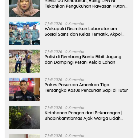
Revisi UU Kehutanan, Baleg DPR RI
Tekankan Pengukuhan Kawasan Hutan
Tak Boleh Dilakukan Sepihak
7 Juli 2026
0 Komentar
Wakapolri Resmikan Laboratorium
Sosial Sains dan Kelas Tematik, Akpol
Perkuat Scientific Policing
7 Juli 2026
0 Komentar
Polisi di Rembang Bantu Bibit Jagung
dan Dampingi Petani Kelola Lahan
7 Juli 2026
0 Komentar
Polres Pasuruan Amankan Tiga
Tersangka Kasus Pencurian Sapi di Tutur
7 Juli 2026
0 Komentar
Ketahanan Pangan dari Pekarangan |
Bhabinkamtibmas Ajak Warga Lidah
Wetan Budidaya Singkong
7 Juli 2026
0 Komentar