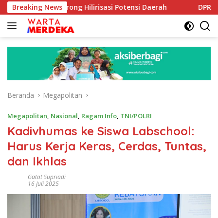
Langsung
Aboe Dorong Hilirisasi Potensi Daerah
Breaking News
DPR Dorong Prog
ke
konten
Beranda
Megapolitan
Megapolitan
,
Nasional
,
Ragam Info
,
TNI/POLRI
Kadivhumas ke Siswa Labschool:
Harus Kerja Keras, Cerdas, Tuntas,
dan Ikhlas
Gatot Supriadi
16 Juli 2025