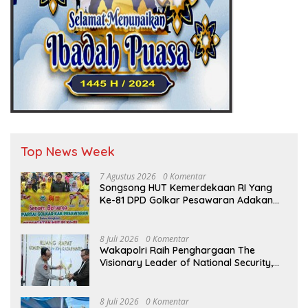
Top News Week
7 Agustus 2026
0 Komentar
Songsong HUT Kemerdekaan RI Yang
Ke-81 DPD Golkar Pesawaran Adakan
Acara Bertema “Senam Bersama
Golkar”
8 Juli 2026
0 Komentar
Wakapolri Raih Penghargaan The
Visionary Leader of National Security,
Akademisi Apresiasi Reformasi dan
Transformasi Polri
8 Juli 2026
0 Komentar