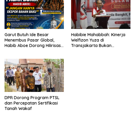
Garut Butuh Ide Besar
Habibie Mahabbah: Kinerja
Menembus Pasar Global,
Welfizon Yuza di
Habib Aboe Dorong Hilirisasi
Transjakarta Bukan
Potensi Daerah
Kebetulan, Sejak Dulu Sudah
Berprestasi
DPR Dorong Program PTSL
dan Percepatan Sertifikasi
Tanah Wakaf