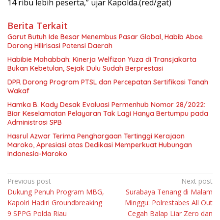
14 ribu lebih peserta,” ujar Kapolda.(red/gat)
Berita Terkait
Garut Butuh Ide Besar Menembus Pasar Global, Habib Aboe
Dorong Hilirisasi Potensi Daerah
Habibie Mahabbah: Kinerja Welfizon Yuza di Transjakarta
Bukan Kebetulan, Sejak Dulu Sudah Berprestasi
DPR Dorong Program PTSL dan Percepatan Sertifikasi Tanah
Wakaf
Hamka B. Kady Desak Evaluasi Permenhub Nomor 28/2022:
Biar Keselamatan Pelayaran Tak Lagi Hanya Bertumpu pada
Administrasi SPB
Hasrul Azwar Terima Penghargaan Tertinggi Kerajaan
Maroko, Apresiasi atas Dedikasi Memperkuat Hubungan
Indonesia-Maroko
Navigasi
Previous post
Next post
Dukung Penuh Program MBG,
Surabaya Tenang di Malam
pos
Kapolri Hadiri Groundbreaking
Minggu: Polrestabes All Out
9 SPPG Polda Riau
Cegah Balap Liar Zero dan