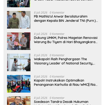
Berkah Berbagi
8 Juli 2026
0 Komentar
PB Mathla’ul Anwar Bersilaturahim
dengan Kepala BIN Jenderal TNI (Purn.)
Muhammad Herindra: Bahas Komitmen
Rekat Persatuan dan Kemajuan NKRI
8 Juli 2026
0 Komentar
Dukung UMKM, Polres Magetan Renovasi
Warung Bu Tiyem di Hari Bhayangkara
ke – 80
8 Juli 2026
0 Komentar
Wakapolri Raih Penghargaan The
Visionary Leader of National Security,
Akademisi Apresiasi Reformasi dan
Transformasi Polri
8 Juli 2026
0 Komentar
Kapolri Instruksikan Optimalkan
Penanganan Karhutla di Riau WMC|| Riau
– Kapolri Jenderal Listyo Sigit Prabowo
menginstruksikan kepada seluruh
jajarannya untuk mengoptimalkan
8 Juli 2026
0 Komentar
penanganan kebakaran hutan dan
Soedeson Tandra Desak Hukuman