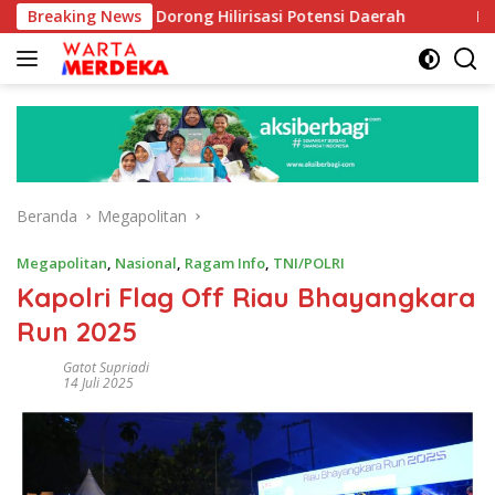
Langsung
 Aboe Dorong Hilirisasi Potensi Daerah
Breaking News
DPR Dorong Pro
ke
konten
Beranda
Megapolitan
Megapolitan
,
Nasional
,
Ragam Info
,
TNI/POLRI
Kapolri Flag Off Riau Bhayangkara
Run 2025
Gatot Supriadi
14 Juli 2025