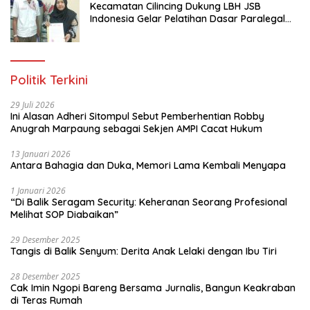
Kecamatan Cilincing Dukung LBH JSB
sebagai bagian dari bentuk kesiapan
Indonesia Gelar Pelatihan Dasar Paralegal
dari jajaran. Dan terima kasih kepada
Gratis Untuk 150 orang Pemuda Karang
seluruh stakeholder yang ada di wilayah
Taruna di Jakarta Utara
Riau yang terus melakukan berbagai
macam upaya. Dan yang paling utama
adalah bagaimana menjaga sinergitas
Politik Terkini
dan menjaga kolaborasi. Bagaimana
kemudian ini kita sosialisasikan agar
29 Juli 2026
masyarakat sama-sama menjaga,
Ini Alasan Adheri Sitompul Sebut Pemberhentian Robby
merawat hutan kita, sehingga kemudian
Anugrah Marpaung sebagai Sekjen AMPI Cacat Hukum
semuanya bisa terjaga untuk
masyarakat, untuk anak-anak cucu kita,
13 Januari 2026
untuk generasi yang akan datang,”
Antara Bahagia dan Duka, Memori Lama Kembali Menyapa
tambah Sigit mengakhiri. red/tim
1 Januari 2026
“Di Balik Seragam Security: Keheranan Seorang Profesional
Melihat SOP Diabaikan”
29 Desember 2025
Tangis di Balik Senyum: Derita Anak Lelaki dengan Ibu Tiri
28 Desember 2025
Cak Imin Ngopi Bareng Bersama Jurnalis, Bangun Keakraban
di Teras Rumah