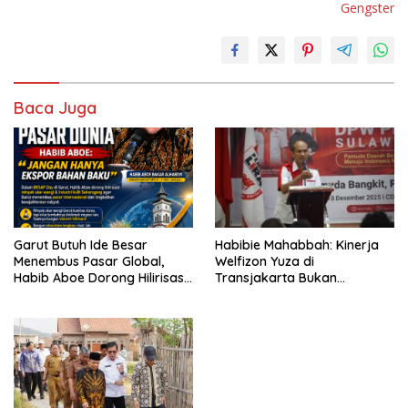
Gengster
Baca Juga
Garut Butuh Ide Besar
Habibie Mahabbah: Kinerja
Menembus Pasar Global,
Welfizon Yuza di
Habib Aboe Dorong Hilirisasi
Transjakarta Bukan
Potensi Daerah
Kebetulan, Sejak Dulu Sudah
Berprestasi