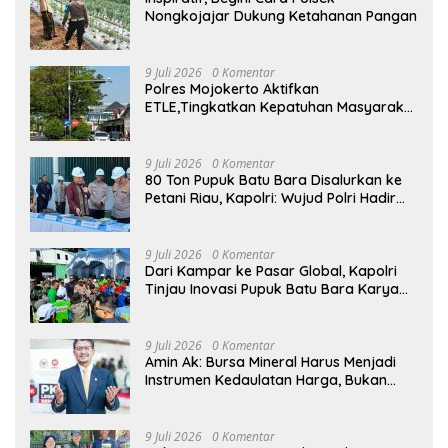
Nongkojajar Dukung Ketahanan Pangan
9 Juli 2026
0 Komentar
Polres Mojokerto Aktifkan
ETLE,Tingkatkan Kepatuhan Masyarakat
Dalam Berkendara
9 Juli 2026
0 Komentar
80 Ton Pupuk Batu Bara Disalurkan ke
Petani Riau, Kapolri: Wujud Polri Hadir
untuk Masyarakat
9 Juli 2026
0 Komentar
Dari Kampar ke Pasar Global, Kapolri
Tinjau Inovasi Pupuk Batu Bara Karya
Anak Bangsa
9 Juli 2026
0 Komentar
Amin Ak: Bursa Mineral Harus Menjadi
Instrumen Kedaulatan Harga, Bukan
Sekadar Lembaga Baru
9 Juli 2026
0 Komentar