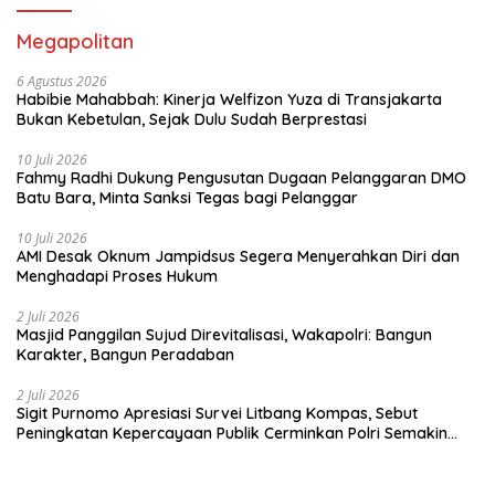
Megapolitan
6 Agustus 2026
Habibie Mahabbah: Kinerja Welfizon Yuza di Transjakarta
Bukan Kebetulan, Sejak Dulu Sudah Berprestasi
10 Juli 2026
Fahmy Radhi Dukung Pengusutan Dugaan Pelanggaran DMO
Batu Bara, Minta Sanksi Tegas bagi Pelanggar
10 Juli 2026
AMI Desak Oknum Jampidsus Segera Menyerahkan Diri dan
Menghadapi Proses Hukum
2 Juli 2026
Masjid Panggilan Sujud Direvitalisasi, Wakapolri: Bangun
Karakter, Bangun Peradaban
2 Juli 2026
Sigit Purnomo Apresiasi Survei Litbang Kompas, Sebut
Peningkatan Kepercayaan Publik Cerminkan Polri Semakin
Profesional dan Dekat dengan Masyarakat