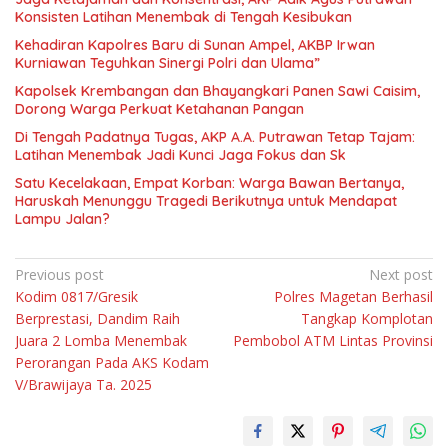
Konsisten Latihan Menembak di Tengah Kesibukan
Kehadiran Kapolres Baru di Sunan Ampel, AKBP Irwan
Kurniawan Teguhkan Sinergi Polri dan Ulama”
Kapolsek Krembangan dan Bhayangkari Panen Sawi Caisim,
Dorong Warga Perkuat Ketahanan Pangan
Di Tengah Padatnya Tugas, AKP A.A. Putrawan Tetap Tajam:
Latihan Menembak Jadi Kunci Jaga Fokus dan Sk
Satu Kecelakaan, Empat Korban: Warga Bawan Bertanya,
Haruskah Menunggu Tragedi Berikutnya untuk Mendapat
Lampu Jalan?
Navigasi
Previous post
Next post
Kodim 0817/Gresik
Polres Magetan Berhasil
pos
Berprestasi, Dandim Raih
Tangkap Komplotan
Juara 2 Lomba Menembak
Pembobol ATM Lintas Provinsi
Perorangan Pada AKS Kodam
V/Brawijaya Ta. 2025