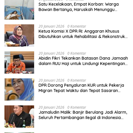
Satu Kecelakaan, Empat Korban: Warga
Bawan Bertanya, Haruskah Menunggu
Tragedi Berikutnya untuk Mendapat Lampu
Jalan?
20 Januari 2026
0 Komentar
Ketua Komisi X DPR RI: Anggaran Khusus
Dibutuhkan untuk Rehabilitasi & Rekonstruksi
Sekolah Rusak Akibat Bencana
20 Januari 2026
0 Komentar
Abidin Fikri Tekankan Batasan Dana Jamaah
dalam RUU Haji untuk Lindungi Kepentingan
Calon Haji
20 Januari 2026
0 Komentar
DPR Dorong Penyaluran KUR untuk Pekerja
Migran Tepat Waktu dan Tepat Sasaran
demi Perlindungan Ekonomi PMI
20 Januari 2026
0 Komentar
Jamaludin Malik: Banjir Berulang Jadi Alarm,
Seluruh Pertambangan Ilegal di Indonesia
Harus Ditertibkan