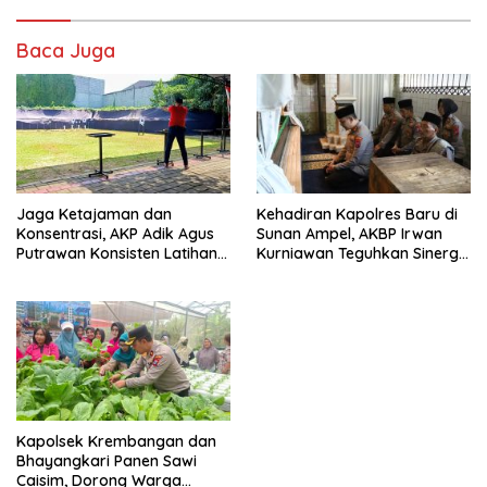
Baca Juga
Jaga Ketajaman dan
Kehadiran Kapolres Baru di
Konsentrasi, AKP Adik Agus
Sunan Ampel, AKBP Irwan
Putrawan Konsisten Latihan
Kurniawan Teguhkan Sinergi
Menembak di Tengah
Polri dan Ulama”
Kesibukan
Kapolsek Krembangan dan
Bhayangkari Panen Sawi
Caisim, Dorong Warga