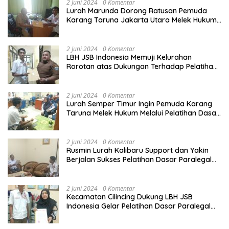
2 Juni 2024
0 Komentar
Lurah Marunda Dorong Ratusan Pemuda
Karang Taruna Jakarta Utara Melek Hukum
Melalui Pelatihan Dasar Paralegal Gratis
Yang Diadakan LBH JSB Indonesia
2 Juni 2024
0 Komentar
LBH JSB Indonesia Memuji Kelurahan
Rorotan atas Dukungan Terhadap Pelatihan
Dasar Paralegal Gratis Untuk 150 orang
Pemuda Karang Taruna di Jakarta Utara
2 Juni 2024
0 Komentar
Lurah Semper Timur Ingin Pemuda Karang
Taruna Melek Hukum Melalui Pelatihan Dasar
Paralegal Gratis Yang Diadakan LBH JSB
Indonesia
2 Juni 2024
0 Komentar
Rusmin Lurah Kalibaru Support dan Yakin
Berjalan Sukses Pelatihan Dasar Paralegal
Gratis Untuk Ratusan Karang Taruna di
Jakarta Utara
2 Juni 2024
0 Komentar
Kecamatan Cilincing Dukung LBH JSB
Indonesia Gelar Pelatihan Dasar Paralegal
Gratis Untuk 150 orang Pemuda Karang
Taruna di Jakarta Utara