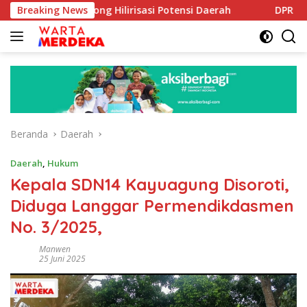
Langsung
 Dorong Hilirisasi Potensi Daerah
Breaking News
DPR Dorong Program
ke
konten
Beranda
Daerah
Daerah
,
Hukum
Kepala SDN14 Kayuagung Disoroti,
Diduga Langgar Permendikdasmen
No. 3/2025,
Manwen
25 Juni 2025