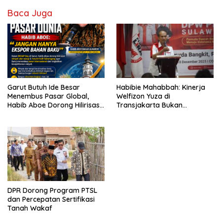
Baca Juga
Garut Butuh Ide Besar
Habibie Mahabbah: Kinerja
Menembus Pasar Global,
Welfizon Yuza di
Habib Aboe Dorong Hilirisasi
Transjakarta Bukan
Potensi Daerah
Kebetulan, Sejak Dulu Sudah
Berprestasi
DPR Dorong Program PTSL
dan Percepatan Sertifikasi
Tanah Wakaf