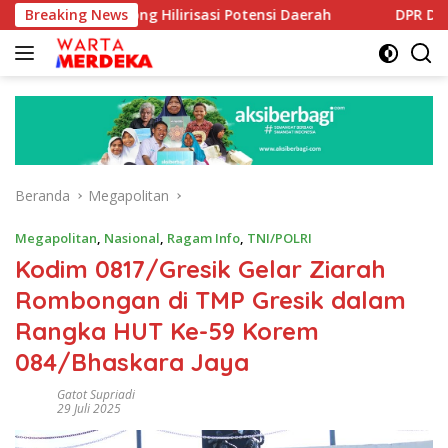
Langsung
 Dorong Hilirisasi Potensi Daerah
Breaking News
DPR Dorong Program 
ke
konten
Beranda
Megapolitan
Megapolitan
,
Nasional
,
Ragam Info
,
TNI/POLRI
Kodim 0817/Gresik Gelar Ziarah
Rombongan di TMP Gresik dalam
Rangka HUT Ke-59 Korem
084/Bhaskara Jaya
Gatot Supriadi
29 Juli 2025