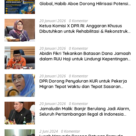
Global, Habib Aboe Dorong Hilirisasi Potensi
Daerah
20 Januari 2026
0 Komentar
Ketua Komisi X DPR RI: Anggaran Khusus
Dibutuhkan untuk Rehabilitasi & Rekonstruksi
Sekolah Rusak Akibat Bencana
20 Januari 2026
0 Komentar
Abidin Fikri Tekankan Batasan Dana Jamaah
dalam RUU Haji untuk Lindungi Kepentingan
Calon Haji
20 Januari 2026
0 Komentar
DPR Dorong Penyaluran KUR untuk Pekerja
Migran Tepat Waktu dan Tepat Sasaran
demi Perlindungan Ekonomi PMI
20 Januari 2026
0 Komentar
Jamaludin Malik: Banjir Berulang Jadi Alarm,
Seluruh Pertambangan Ilegal di Indonesia
Harus Ditertibkan
2 Juni 2024
0 Komentar