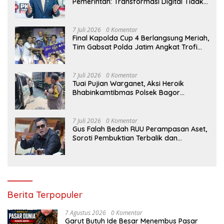
Pemerintah: Transformasi Digital Tidak
Hanya Melahirkan Konsumen, tapi
Dorong Banyak Pelaku Usaha Digital
7 Juli 2026
0 Komentar
Final Kapolda Cup 4 Berlangsung Meriah,
Tim Gabsat Polda Jatim Angkat Trofi
Juara
7 Juli 2026
0 Komentar
Tuai Pujian Warganet, Aksi Heroik
Bhabinkamtibmas Polsek Bagor
Selamatkan Bayi Korban Kecelakaan
Bus di Nganjuk
7 Juli 2026
0 Komentar
Gus Falah Bedah RUU Perampasan Aset,
Soroti Pembuktian Terbalik dan
Pertanyakan Posisi Kejaksaan
Berita Terpopuler
7 Agustus 2026
0 Komentar
Garut Butuh Ide Besar Menembus Pasar