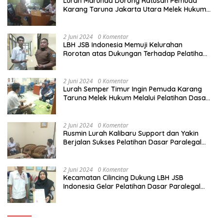
Lurah Marunda Dorong Ratusan Pemuda
Karang Taruna Jakarta Utara Melek Hukum
Melalui Pelatihan Dasar Paralegal Gratis
Yang Diadakan LBH JSB Indonesia
2 Juni 2024
0 Komentar
LBH JSB Indonesia Memuji Kelurahan
Rorotan atas Dukungan Terhadap Pelatihan
Dasar Paralegal Gratis Untuk 150 orang
Pemuda Karang Taruna di Jakarta Utara
2 Juni 2024
0 Komentar
Lurah Semper Timur Ingin Pemuda Karang
Taruna Melek Hukum Melalui Pelatihan Dasar
Paralegal Gratis Yang Diadakan LBH JSB
Indonesia
2 Juni 2024
0 Komentar
Rusmin Lurah Kalibaru Support dan Yakin
Berjalan Sukses Pelatihan Dasar Paralegal
Gratis Untuk Ratusan Karang Taruna di
Jakarta Utara
2 Juni 2024
0 Komentar
Kecamatan Cilincing Dukung LBH JSB
Indonesia Gelar Pelatihan Dasar Paralegal
Gratis Untuk 150 orang Pemuda Karang
Taruna di Jakarta Utara