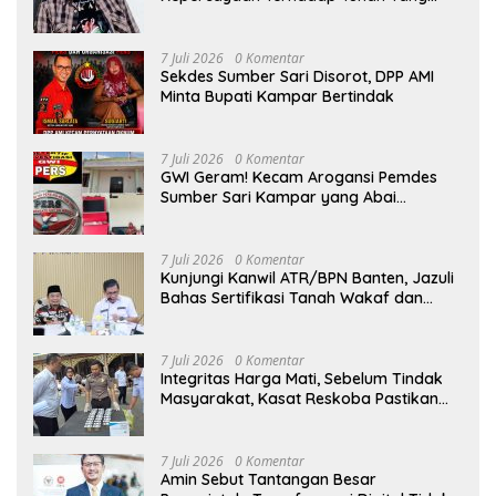
Maha Esa, Hizkia: Pelaksanaan Amanat
Konstitusi
7 Juli 2026
0 Komentar
Sekdes Sumber Sari Disorot, DPP AMI
Minta Bupati Kampar Bertindak
7 Juli 2026
0 Komentar
GWI Geram! Kecam Arogansi Pemdes
Sumber Sari Kampar yang Abai
Lambang Negara dan Alergi Kritik
Jurnalis
7 Juli 2026
0 Komentar
Kunjungi Kanwil ATR/BPN Banten, Jazuli
Bahas Sertifikasi Tanah Wakaf dan
Perlindungan Lahan Pertanian Rakyat
7 Juli 2026
0 Komentar
Integritas Harga Mati, Sebelum Tindak
Masyarakat, Kasat Reskoba Pastikan
Seluruh Anggota Bebas Narkotika
7 Juli 2026
0 Komentar
Amin Sebut Tantangan Besar