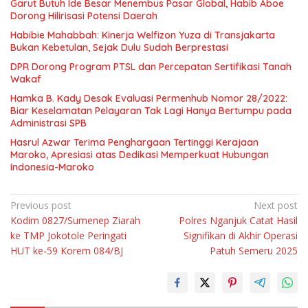
Garut Butuh Ide Besar Menembus Pasar Global, Habib Aboe
Dorong Hilirisasi Potensi Daerah
Habibie Mahabbah: Kinerja Welfizon Yuza di Transjakarta
Bukan Kebetulan, Sejak Dulu Sudah Berprestasi
DPR Dorong Program PTSL dan Percepatan Sertifikasi Tanah
Wakaf
Hamka B. Kady Desak Evaluasi Permenhub Nomor 28/2022:
Biar Keselamatan Pelayaran Tak Lagi Hanya Bertumpu pada
Administrasi SPB
Hasrul Azwar Terima Penghargaan Tertinggi Kerajaan
Maroko, Apresiasi atas Dedikasi Memperkuat Hubungan
Indonesia-Maroko
Navigasi
Previous post
Next post
Kodim 0827/Sumenep Ziarah
Polres Nganjuk Catat Hasil
pos
ke TMP Jokotole Peringati
Signifikan di Akhir Operasi
HUT ke-59 Korem 084/BJ
Patuh Semeru 2025