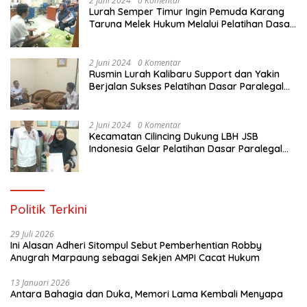
2 Juni 2024
0 Komentar
Lurah Semper Timur Ingin Pemuda Karang
Taruna Melek Hukum Melalui Pelatihan Dasar
Paralegal Gratis Yang Diadakan LBH JSB
Indonesia
2 Juni 2024
0 Komentar
Rusmin Lurah Kalibaru Support dan Yakin
Berjalan Sukses Pelatihan Dasar Paralegal
Gratis Untuk Ratusan Karang Taruna di
Jakarta Utara
2 Juni 2024
0 Komentar
Kecamatan Cilincing Dukung LBH JSB
Indonesia Gelar Pelatihan Dasar Paralegal
Gratis Untuk 150 orang Pemuda Karang
Taruna di Jakarta Utara
Politik Terkini
29 Juli 2026
Ini Alasan Adheri Sitompul Sebut Pemberhentian Robby
Anugrah Marpaung sebagai Sekjen AMPI Cacat Hukum
13 Januari 2026
Antara Bahagia dan Duka, Memori Lama Kembali Menyapa