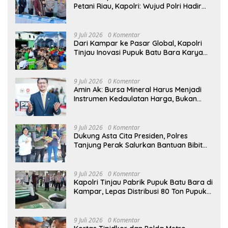
Petani Riau, Kapolri: Wujud Polri Hadir
untuk Masyarakat
9 Juli 2026
0 Komentar
Dari Kampar ke Pasar Global, Kapolri
Tinjau Inovasi Pupuk Batu Bara Karya
Anak Bangsa
9 Juli 2026
0 Komentar
Amin Ak: Bursa Mineral Harus Menjadi
Instrumen Kedaulatan Harga, Bukan
Sekadar Lembaga Baru
9 Juli 2026
0 Komentar
Dukung Asta Cita Presiden, Polres
Tanjung Perak Salurkan Bantuan Bibit
Jagung Manis di Tambak Wedi.
9 Juli 2026
0 Komentar
Kapolri Tinjau Pabrik Pupuk Batu Bara di
Kampar, Lepas Distribusi 80 Ton Pupuk
untuk Kelompok Tani Riau
9 Juli 2026
0 Komentar