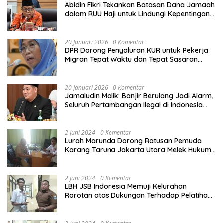
Abidin Fikri Tekankan Batasan Dana Jamaah
dalam RUU Haji untuk Lindungi Kepentingan
Calon Haji
20 Januari 2026
0 Komentar
DPR Dorong Penyaluran KUR untuk Pekerja
Migran Tepat Waktu dan Tepat Sasaran
demi Perlindungan Ekonomi PMI
20 Januari 2026
0 Komentar
Jamaludin Malik: Banjir Berulang Jadi Alarm,
Seluruh Pertambangan Ilegal di Indonesia
Harus Ditertibkan
2 Juni 2024
0 Komentar
Lurah Marunda Dorong Ratusan Pemuda
Karang Taruna Jakarta Utara Melek Hukum
Melalui Pelatihan Dasar Paralegal Gratis
Yang Diadakan LBH JSB Indonesia
2 Juni 2024
0 Komentar
LBH JSB Indonesia Memuji Kelurahan
Rorotan atas Dukungan Terhadap Pelatihan
Dasar Paralegal Gratis Untuk 150 orang
Pemuda Karang Taruna di Jakarta Utara