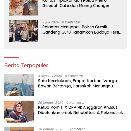
Kortas Tipidkor dan Polda Metro
Geledah Cafe dan Money Changer
9 Juli 2026
0 Komentar
Polantas Menyapa : Polres Gresik
Gandeng Guru Tanamkan Budaya Tertib
Lalu Lintas Sejak Dini
Berita Terpopuler
8 Agustus 2026
0 Komentar
Satu Kecelakaan, Empat Korban: Warga
Bawan Bertanya, Haruskah Menunggu
Tragedi Berikutnya untuk Mendapat Lampu
Jalan?
20 Januari 2026
0 Komentar
Ketua Komisi X DPR RI: Anggaran Khusus
Dibutuhkan untuk Rehabilitasi & Rekonstruksi
Sekolah Rusak Akibat Bencana
20 Januari 2026
0 Komentar