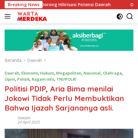
Langsung
Aboe Dorong Hilirisasi Potensi Daerah
Breaking News
DPR Dorong Prog
ke
konten
Beranda
Daerah
Daerah
,
Ekonomi
,
Hukum
,
Megapolitan
,
Nasional
,
Olahraga
,
Opini
,
Politik
,
Ragam Info
,
TNI/POLRI
Politisi PDIP, Aria Bima menilai
Jokowi Tidak Perlu Membuktikan
Bahwa Ijazah Sarjananya asli.
Sawijan
24 April 2025