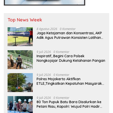
Top News Week
8 Agustus 2026
0 Komentar
Jaga Ketajaman dan Konsentrasi, AKP
Adik Agus Putrawan Konsisten Latihan
Menembak di Tengah Kesibukan
9 Juli 2026
0 Komentar
Inspiratif, Begini Cara Polsek
Nongkojajar Dukung Ketahanan Pangan
9 Juli 2026
0 Komentar
Polres Mojokerto Aktifkan
ETLE,Tingkatkan Kepatuhan Masyarakat
Dalam Berkendara
9 Juli 2026
0 Komentar
80 Ton Pupuk Batu Bara Disalurkan ke
Petani Riau, Kapolri: Wujud Polri Hadir
untuk Masyarakat