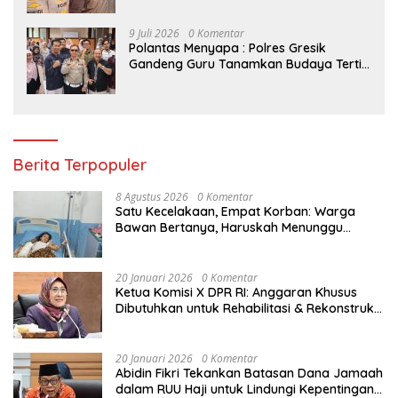
9 Juli 2026
0 Komentar
Polantas Menyapa : Polres Gresik
Gandeng Guru Tanamkan Budaya Tertib
Lalu Lintas Sejak Dini
Berita Terpopuler
8 Agustus 2026
0 Komentar
Satu Kecelakaan, Empat Korban: Warga
Bawan Bertanya, Haruskah Menunggu
Tragedi Berikutnya untuk Mendapat Lampu
Jalan?
20 Januari 2026
0 Komentar
Ketua Komisi X DPR RI: Anggaran Khusus
Dibutuhkan untuk Rehabilitasi & Rekonstruksi
Sekolah Rusak Akibat Bencana
20 Januari 2026
0 Komentar
Abidin Fikri Tekankan Batasan Dana Jamaah
dalam RUU Haji untuk Lindungi Kepentingan