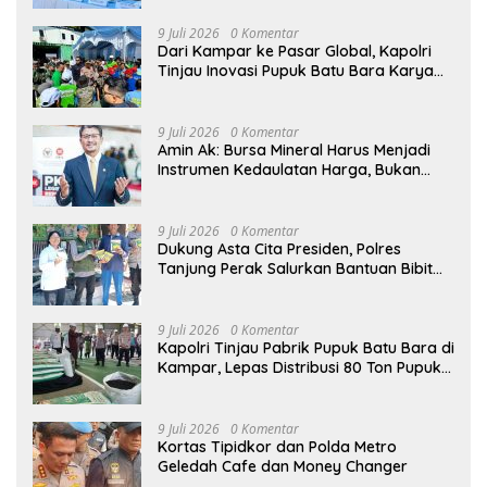
9 Juli 2026
0 Komentar
Dari Kampar ke Pasar Global, Kapolri
Tinjau Inovasi Pupuk Batu Bara Karya
Anak Bangsa
9 Juli 2026
0 Komentar
Amin Ak: Bursa Mineral Harus Menjadi
Instrumen Kedaulatan Harga, Bukan
Sekadar Lembaga Baru
9 Juli 2026
0 Komentar
Dukung Asta Cita Presiden, Polres
Tanjung Perak Salurkan Bantuan Bibit
Jagung Manis di Tambak Wedi.
9 Juli 2026
0 Komentar
Kapolri Tinjau Pabrik Pupuk Batu Bara di
Kampar, Lepas Distribusi 80 Ton Pupuk
untuk Kelompok Tani Riau
9 Juli 2026
0 Komentar
Kortas Tipidkor dan Polda Metro
Geledah Cafe dan Money Changer