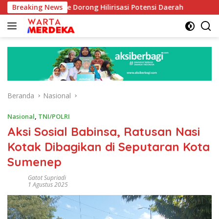
Langsung
b Aboe Dorong Hilirisasi Potensi Daerah
Breaking News
DPR Dorong Pr
ke
konten
Beranda
Nasional
Nasional
,
TNI/POLRI
Aksi Sosial Babinsa, Ratusan Nasi
Kotak Dibagikan di Seputaran Kota
Sumenep
Gatot Supriadi
1 Agustus 2025