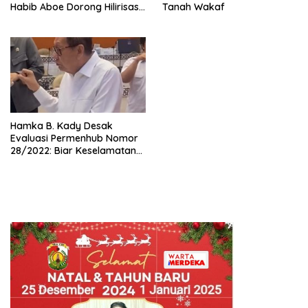
Habib Aboe Dorong Hilirisasi
Tanah Wakaf
Potensi Daerah
Hamka B. Kady Desak
Evaluasi Permenhub Nomor
28/2022: Biar Keselamatan
Pelayaran Tak Lagi Hanya
Bertumpu pada Administrasi
SPB