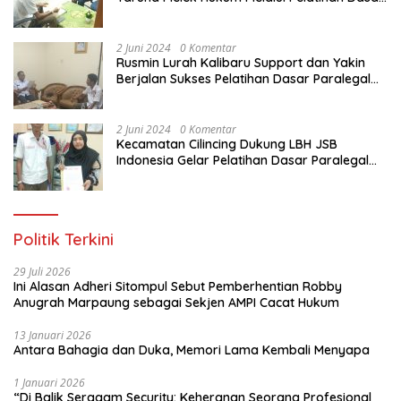
Paralegal Gratis Yang Diadakan LBH JSB
Indonesia
2 Juni 2024
0 Komentar
Rusmin Lurah Kalibaru Support dan Yakin
Berjalan Sukses Pelatihan Dasar Paralegal
Gratis Untuk Ratusan Karang Taruna di
Jakarta Utara
2 Juni 2024
0 Komentar
Kecamatan Cilincing Dukung LBH JSB
Indonesia Gelar Pelatihan Dasar Paralegal
Gratis Untuk 150 orang Pemuda Karang
Taruna di Jakarta Utara
Politik Terkini
29 Juli 2026
Ini Alasan Adheri Sitompul Sebut Pemberhentian Robby
Anugrah Marpaung sebagai Sekjen AMPI Cacat Hukum
13 Januari 2026
Antara Bahagia dan Duka, Memori Lama Kembali Menyapa
1 Januari 2026
“Di Balik Seragam Security: Keheranan Seorang Profesional