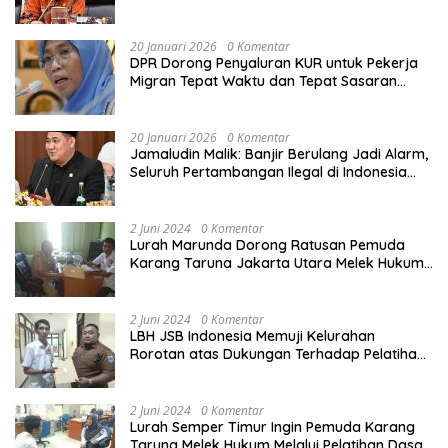
Calon Haji
20 Januari 2026
0 Komentar
DPR Dorong Penyaluran KUR untuk Pekerja
Migran Tepat Waktu dan Tepat Sasaran
demi Perlindungan Ekonomi PMI
20 Januari 2026
0 Komentar
Jamaludin Malik: Banjir Berulang Jadi Alarm,
Seluruh Pertambangan Ilegal di Indonesia
Harus Ditertibkan
2 Juni 2024
0 Komentar
Lurah Marunda Dorong Ratusan Pemuda
Karang Taruna Jakarta Utara Melek Hukum
Melalui Pelatihan Dasar Paralegal Gratis
Yang Diadakan LBH JSB Indonesia
2 Juni 2024
0 Komentar
LBH JSB Indonesia Memuji Kelurahan
Rorotan atas Dukungan Terhadap Pelatihan
Dasar Paralegal Gratis Untuk 150 orang
Pemuda Karang Taruna di Jakarta Utara
2 Juni 2024
0 Komentar
Lurah Semper Timur Ingin Pemuda Karang
Taruna Melek Hukum Melalui Pelatihan Dasar