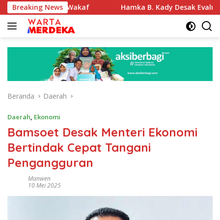
Langsung
Tanah Wakaf
Breaking News
Hamka B. Kady Desak Evaluasi Permenhub 
ke
konten
Beranda
Daerah
Daerah
,
Ekonomi
Bamsoet Desak Menteri Ekonomi
Bertindak Cepat Tangani
Pengangguran
Manwen
10 Mei 2025