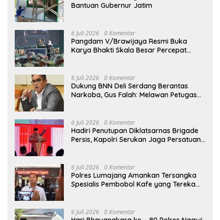
Bantuan Gubernur Jatim
6 Juli 2026
0 Komentar
Pangdam V/Brawijaya Resmi Buka
Karya Bhakti Skala Besar Percepat
Pembangunan Wilayah Madura
Bersama Pemerintah
6 Juli 2026
0 Komentar
Dukung BNN Deli Serdang Berantas
Narkoba, Gus Falah: Melawan Petugas
Berarti Melawan Hukum
6 Juli 2026
0 Komentar
Hadiri Penutupan Diklatsarnas Brigade
Persis, Kapolri Serukan Jaga Persatuan-
Kesatuan
6 Juli 2026
0 Komentar
Polres Lumajang Amankan Tersangka
Spesialis Pembobol Kafe yang Terekam
CCTV
6 Juli 2026
0 Komentar
Hari Bhayangkara ke – 80 Polres Ngawi