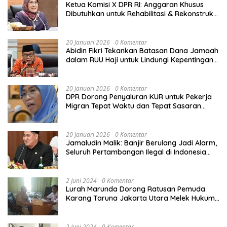
Ketua Komisi X DPR RI: Anggaran Khusus
Dibutuhkan untuk Rehabilitasi & Rekonstruksi
Sekolah Rusak Akibat Bencana
20 Januari 2026
0 Komentar
Abidin Fikri Tekankan Batasan Dana Jamaah
dalam RUU Haji untuk Lindungi Kepentingan
Calon Haji
20 Januari 2026
0 Komentar
DPR Dorong Penyaluran KUR untuk Pekerja
Migran Tepat Waktu dan Tepat Sasaran
demi Perlindungan Ekonomi PMI
20 Januari 2026
0 Komentar
Jamaludin Malik: Banjir Berulang Jadi Alarm,
Seluruh Pertambangan Ilegal di Indonesia
Harus Ditertibkan
2 Juni 2024
0 Komentar
Lurah Marunda Dorong Ratusan Pemuda
Karang Taruna Jakarta Utara Melek Hukum
Melalui Pelatihan Dasar Paralegal Gratis
Yang Diadakan LBH JSB Indonesia
2 Juni 2024
0 Komentar