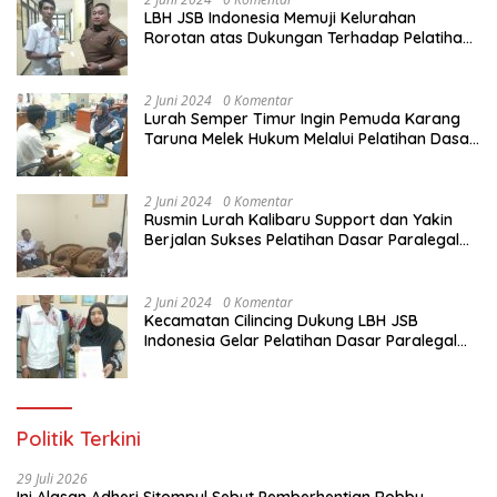
LBH JSB Indonesia Memuji Kelurahan
Rorotan atas Dukungan Terhadap Pelatihan
Dasar Paralegal Gratis Untuk 150 orang
Pemuda Karang Taruna di Jakarta Utara
2 Juni 2024
0 Komentar
Lurah Semper Timur Ingin Pemuda Karang
Taruna Melek Hukum Melalui Pelatihan Dasar
Paralegal Gratis Yang Diadakan LBH JSB
Indonesia
2 Juni 2024
0 Komentar
Rusmin Lurah Kalibaru Support dan Yakin
Berjalan Sukses Pelatihan Dasar Paralegal
Gratis Untuk Ratusan Karang Taruna di
Jakarta Utara
2 Juni 2024
0 Komentar
Kecamatan Cilincing Dukung LBH JSB
Indonesia Gelar Pelatihan Dasar Paralegal
Gratis Untuk 150 orang Pemuda Karang
Taruna di Jakarta Utara
Politik Terkini
29 Juli 2026
Ini Alasan Adheri Sitompul Sebut Pemberhentian Robby