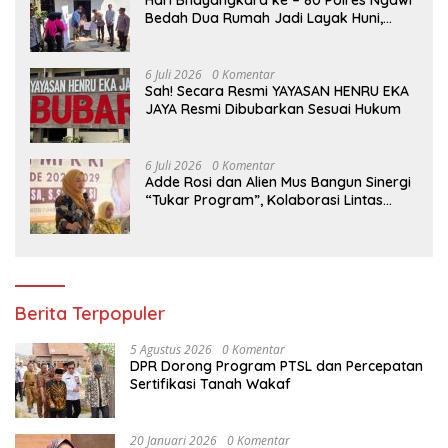
Bedah Dua Rumah Jadi Layak Huni,
Hadirkan Senyum dan Harapan Warga
6 Juli 2026
0 Komentar
Sah! Secara Resmi YAYASAN HENRU EKA
JAYA Resmi Dibubarkan Sesuai Hukum
6 Juli 2026
0 Komentar
Adde Rosi dan Alien Mus Bangun Sinergi
“Tukar Program”, Kolaborasi Lintas
Komisi DPR RI untuk Perkuat Pendidikan
dan Pertanian
Berita Terpopuler
5 Agustus 2026
0 Komentar
DPR Dorong Program PTSL dan Percepatan
Sertifikasi Tanah Wakaf
20 Januari 2026
0 Komentar