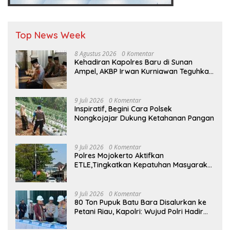
Top News Week
8 Agustus 2026
0 Komentar
Kehadiran Kapolres Baru di Sunan
Ampel, AKBP Irwan Kurniawan Teguhkan
Sinergi Polri dan Ulama”
9 Juli 2026
0 Komentar
Inspiratif, Begini Cara Polsek
Nongkojajar Dukung Ketahanan Pangan
9 Juli 2026
0 Komentar
Polres Mojokerto Aktifkan
ETLE,Tingkatkan Kepatuhan Masyarakat
Dalam Berkendara
9 Juli 2026
0 Komentar
80 Ton Pupuk Batu Bara Disalurkan ke
Petani Riau, Kapolri: Wujud Polri Hadir
untuk Masyarakat