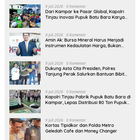
9 Juli 2026
0 Komentar
Dari Kampar ke Pasar Global, Kapolri
Tinjau Inovasi Pupuk Batu Bara Karya
Anak Bangsa
9 Juli 2026
0 Komentar
Amin Ak: Bursa Mineral Harus Menjadi
Instrumen Kedaulatan Harga, Bukan
Sekadar Lembaga Baru
9 Juli 2026
0 Komentar
Dukung Asta Cita Presiden, Polres
Tanjung Perak Salurkan Bantuan Bibit
Jagung Manis di Tambak Wedi.
9 Juli 2026
0 Komentar
Kapolri Tinjau Pabrik Pupuk Batu Bara di
Kampar, Lepas Distribusi 80 Ton Pupuk
untuk Kelompok Tani Riau
9 Juli 2026
0 Komentar
Kortas Tipidkor dan Polda Metro
Geledah Cafe dan Money Changer