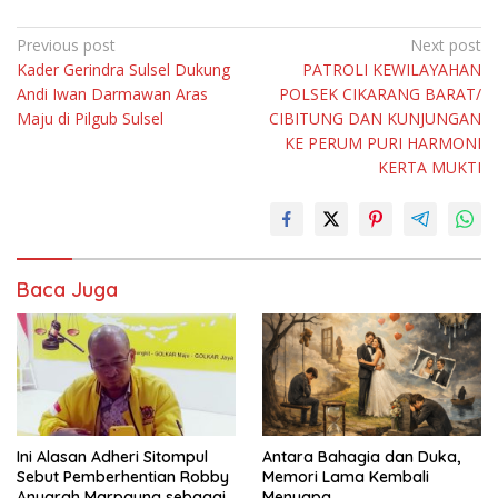
Navigasi
Previous post
Next post
Kader Gerindra Sulsel Dukung
PATROLI KEWILAYAHAN
pos
Andi Iwan Darmawan Aras
POLSEK CIKARANG BARAT/
Maju di Pilgub Sulsel
CIBITUNG DAN KUNJUNGAN
KE PERUM PURI HARMONI
KERTA MUKTI
Baca Juga
Ini Alasan Adheri Sitompul
Antara Bahagia dan Duka,
Sebut Pemberhentian Robby
Memori Lama Kembali
Anugrah Marpaung sebagai
Menyapa