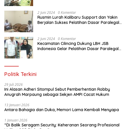
Paralegal Gratis Yang Diadakan LBH JSB
Indonesia
2 Juni 2024
0 Komentar
Rusmin Lurah Kalibaru Support dan Yakin
Berjalan Sukses Pelatihan Dasar Paralegal
Gratis Untuk Ratusan Karang Taruna di
Jakarta Utara
2 Juni 2024
0 Komentar
Kecamatan Cilincing Dukung LBH JSB
Indonesia Gelar Pelatihan Dasar Paralegal
Gratis Untuk 150 orang Pemuda Karang
Taruna di Jakarta Utara
Politik Terkini
29 Juli 2026
Ini Alasan Adheri Sitompul Sebut Pemberhentian Robby
Anugrah Marpaung sebagai Sekjen AMPI Cacat Hukum
13 Januari 2026
Antara Bahagia dan Duka, Memori Lama Kembali Menyapa
1 Januari 2026
“Di Balik Seragam Security: Keheranan Seorang Profesional