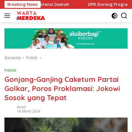
Langsung
lirisasi Potensi Daerah
Breaking News
DPR Dorong Program PTSL dan 
ke
konten
Beranda
Politik
Politik
Gonjang-Ganjing Caketum Partai
Golkar, Poros Proklamasi: Jokowi
Sosok yang Tepat
Ramli
14 Maret 2024