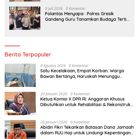
9 Juli 2026
0 Komentar
Polantas Menyapa : Polres Gresik
Gandeng Guru Tanamkan Budaya Tertib
Lalu Lintas Sejak Dini
Berita Terpopuler
8 Agustus 2026
0 Komentar
Satu Kecelakaan, Empat Korban: Warga
Bawan Bertanya, Haruskah Menunggu
Tragedi Berikutnya untuk Mendapat Lampu
Jalan?
20 Januari 2026
0 Komentar
Ketua Komisi X DPR RI: Anggaran Khusus
Dibutuhkan untuk Rehabilitasi & Rekonstruksi
Sekolah Rusak Akibat Bencana
20 Januari 2026
0 Komentar
Abidin Fikri Tekankan Batasan Dana Jamaah
dalam RUU Haji untuk Lindungi Kepentingan
Calon Haji