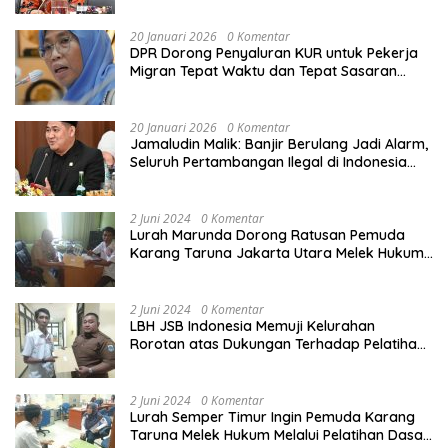
20 Januari 2026
0 Komentar
DPR Dorong Penyaluran KUR untuk Pekerja
Migran Tepat Waktu dan Tepat Sasaran
demi Perlindungan Ekonomi PMI
20 Januari 2026
0 Komentar
Jamaludin Malik: Banjir Berulang Jadi Alarm,
Seluruh Pertambangan Ilegal di Indonesia
Harus Ditertibkan
2 Juni 2024
0 Komentar
Lurah Marunda Dorong Ratusan Pemuda
Karang Taruna Jakarta Utara Melek Hukum
Melalui Pelatihan Dasar Paralegal Gratis
Yang Diadakan LBH JSB Indonesia
2 Juni 2024
0 Komentar
LBH JSB Indonesia Memuji Kelurahan
Rorotan atas Dukungan Terhadap Pelatihan
Dasar Paralegal Gratis Untuk 150 orang
Pemuda Karang Taruna di Jakarta Utara
2 Juni 2024
0 Komentar
Lurah Semper Timur Ingin Pemuda Karang
Taruna Melek Hukum Melalui Pelatihan Dasar