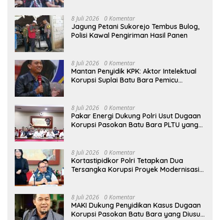
Senjata Api
8 Juli 2026
0 Komentar
Jagung Petani Sukorejo Tembus Bulog,
Polisi Kawal Pengiriman Hasil Panen
8 Juli 2026
0 Komentar
Mantan Penyidik KPK: Aktor Intelektual
Korupsi Suplai Batu Bara Pemicu
Blackout Listrik Harus Ditangkap
8 Juli 2026
0 Komentar
Pakar Energi Dukung Polri Usut Dugaan
Korupsi Pasokan Batu Bara PLTU yang
Ditaksir Rugikan Negara Rp5 Triliun
8 Juli 2026
0 Komentar
Kortastipidkor Polri Tetapkan Dua
Tersangka Korupsi Proyek Modernisasi
Pabrik Gula Assembagoes
8 Juli 2026
0 Komentar
MAKI Dukung Penyidikan Kasus Dugaan
Korupsi Pasokan Batu Bara yang Diusut