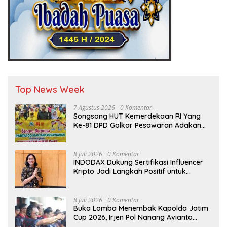
Top News Week
7 Agustus 2026
0 Komentar
Songsong HUT Kemerdekaan RI Yang
Ke-81 DPD Golkar Pesawaran Adakan
Acara Bertema “Senam Bersama
Golkar”
8 Juli 2026
0 Komentar
INDODAX Dukung Sertifikasi Influencer
Kripto Jadi Langkah Positif untuk
Bangun Ekosistem yang Lebih Sehat
8 Juli 2026
0 Komentar
Buka Lomba Menembak Kapolda Jatim
Cup 2026, Irjen Pol Nanang Avianto
Tekankan Profesionalisme Penggunaan