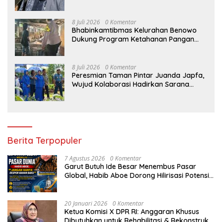
Kortastipidkor Polri
8 Juli 2026
0 Komentar
Bhabinkamtibmas Kelurahan Benowo
Dukung Program Ketahanan Pangan
Melalui Sambang Peternak Sapi
8 Juli 2026
0 Komentar
Peresmian Taman Pintar Juanda Japfa,
Wujud Kolaborasi Hadirkan Sarana
Edukasi Inspiratif
Berita Terpopuler
7 Agustus 2026
0 Komentar
Garut Butuh Ide Besar Menembus Pasar
Global, Habib Aboe Dorong Hilirisasi Potensi
Daerah
20 Januari 2026
0 Komentar
Ketua Komisi X DPR RI: Anggaran Khusus
Dibutuhkan untuk Rehabilitasi & Rekonstruksi