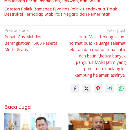
Meluaskan Peran Pendidikan, Dakwah, dan Sosial
Catatan Politik Bamsoet: Rivalitas Politik Hendaknya Tidak
Destruktif Terhadap Stabilitas Negara dan Pemerintah
Navigasi
Previous post
Next post
Bupati Gus Muhdlor
Heru Maki “teriring salam
pos
Berangkatkan 1.400 Peserta
hormat buat keluarga,selamat
Mudik Gratis
lebaran dan mohon maaf lahir
dan batin “,ketika banyak
pengurus MAKI Jatim yang
pamit untuk pulang ke
kampung halaman asalnya.
Baca Juga