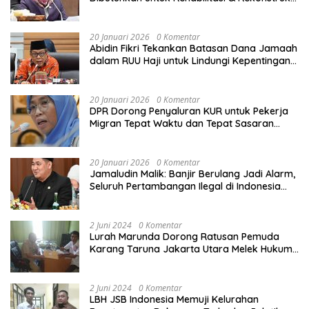
Sekolah Rusak Akibat Bencana
20 Januari 2026
0 Komentar
Abidin Fikri Tekankan Batasan Dana Jamaah
dalam RUU Haji untuk Lindungi Kepentingan
Calon Haji
20 Januari 2026
0 Komentar
DPR Dorong Penyaluran KUR untuk Pekerja
Migran Tepat Waktu dan Tepat Sasaran
demi Perlindungan Ekonomi PMI
20 Januari 2026
0 Komentar
Jamaludin Malik: Banjir Berulang Jadi Alarm,
Seluruh Pertambangan Ilegal di Indonesia
Harus Ditertibkan
2 Juni 2024
0 Komentar
Lurah Marunda Dorong Ratusan Pemuda
Karang Taruna Jakarta Utara Melek Hukum
Melalui Pelatihan Dasar Paralegal Gratis
Yang Diadakan LBH JSB Indonesia
2 Juni 2024
0 Komentar
LBH JSB Indonesia Memuji Kelurahan