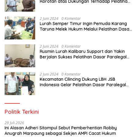
Rorotan atas Dukungan Terhadap Pelatihan
Dasar Paralegal Gratis Untuk 150 orang
Pemuda Karang Taruna di Jakarta Utara
2 Juni 2024
0 Komentar
Lurah Semper Timur Ingin Pemuda Karang
Taruna Melek Hukum Melalui Pelatihan Dasar
Paralegal Gratis Yang Diadakan LBH JSB
Indonesia
2 Juni 2024
0 Komentar
Rusmin Lurah Kalibaru Support dan Yakin
Berjalan Sukses Pelatihan Dasar Paralegal
Gratis Untuk Ratusan Karang Taruna di
Jakarta Utara
2 Juni 2024
0 Komentar
Kecamatan Cilincing Dukung LBH JSB
Indonesia Gelar Pelatihan Dasar Paralegal
Gratis Untuk 150 orang Pemuda Karang
Taruna di Jakarta Utara
Politik Terkini
29 Juli 2026
Ini Alasan Adheri Sitompul Sebut Pemberhentian Robby
Anugrah Marpaung sebagai Sekjen AMPI Cacat Hukum