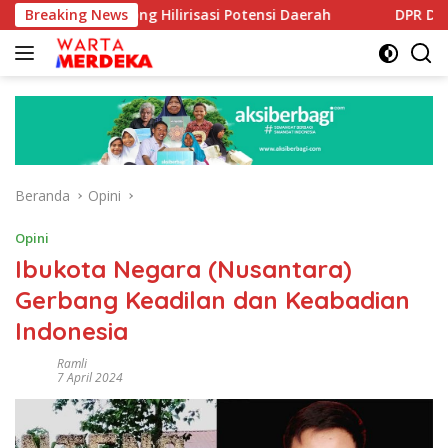
Langsung
orong Hilirisasi Potensi Daerah
Breaking News
DPR Dorong Program PT
ke
konten
Beranda
Opini
Opini
Ibukota Negara (Nusantara)
Gerbang Keadilan dan Keabadian
Indonesia
Ramli
7 April 2024