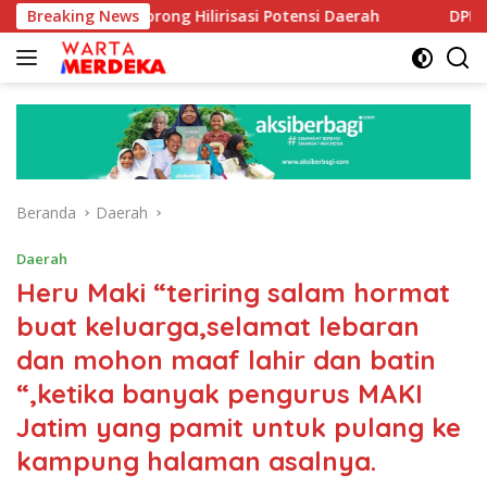
Langsung
boe Dorong Hilirisasi Potensi Daerah
Breaking News
DPR Dorong Progr
ke
konten
Beranda
Daerah
Daerah
Heru Maki “teriring salam hormat
buat keluarga,selamat lebaran
dan mohon maaf lahir dan batin
“,ketika banyak pengurus MAKI
Jatim yang pamit untuk pulang ke
kampung halaman asalnya.