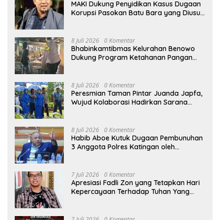
MAKI Dukung Penyidikan Kasus Dugaan
Korupsi Pasokan Batu Bara yang Diusut
Kortastipidkor Polri
8 Juli 2026
0 Komentar
Bhabinkamtibmas Kelurahan Benowo
Dukung Program Ketahanan Pangan
Melalui Sambang Peternak Sapi
8 Juli 2026
0 Komentar
Peresmian Taman Pintar Juanda Japfa,
Wujud Kolaborasi Hadirkan Sarana
Edukasi Inspiratif
8 Juli 2026
0 Komentar
Habib Aboe Kutuk Dugaan Pembunuhan
3 Anggota Polres Katingan oleh
Komplotan Narkoba
7 Juli 2026
0 Komentar
Apresiasi Fadli Zon yang Tetapkan Hari
Kepercayaan Terhadap Tuhan Yang
Maha Esa, Hizkia: Pelaksanaan Amanat
Konstitusi
7 Juli 2026
0 Komentar