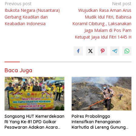
Navigasi
Previous post
Next post
Ibukota Negara (Nusantara)
Wujudkan Rasa Aman Arus
pos
Gerbang Keadilan dan
Mudik Idul Fitri, Babinsa
Keabadian Indonesia
Koramil Cibitung , Laksanakan
Jaga Malam di Pos Pam
Ketupat Jaya Idul Fitri 1445 H
Baca Juga
Songsong HUT Kemerdekaan
Polres Probolinggo
RI Yang Ke-81 DPD Golkar
Intensifkan Penanganan
Pesawaran Adakan Acara
Karhutla di Lereng Gunung
Bertema “Senam Bersama
Bromo