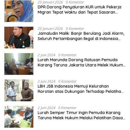
20 Januari 2026
0 Komentar
DPR Dorong Penyaluran KUR untuk Pekerja
Migran Tepat Waktu dan Tepat Sasaran
demi Perlindungan Ekonomi PMI
20 Januari 2026
0 Komentar
Jamaludin Malik: Banjir Berulang Jadi Alarm,
Seluruh Pertambangan Ilegal di Indonesia
Harus Ditertibkan
2 Juni 2024
0 Komentar
Lurah Marunda Dorong Ratusan Pemuda
Karang Taruna Jakarta Utara Melek Hukum
Melalui Pelatihan Dasar Paralegal Gratis
Yang Diadakan LBH JSB Indonesia
2 Juni 2024
0 Komentar
LBH JSB Indonesia Memuji Kelurahan
Rorotan atas Dukungan Terhadap Pelatihan
Dasar Paralegal Gratis Untuk 150 orang
Pemuda Karang Taruna di Jakarta Utara
2 Juni 2024
0 Komentar
Lurah Semper Timur Ingin Pemuda Karang
Taruna Melek Hukum Melalui Pelatihan Dasar
Paralegal Gratis Yang Diadakan LBH JSB
Indonesia