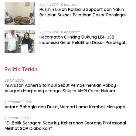
2 Juni 2024
0 Komentar
Rusmin Lurah Kalibaru Support dan Yakin
Berjalan Sukses Pelatihan Dasar Paralegal
Gratis Untuk Ratusan Karang Taruna di
Jakarta Utara
2 Juni 2024
0 Komentar
Kecamatan Cilincing Dukung LBH JSB
Indonesia Gelar Pelatihan Dasar Paralegal
Gratis Untuk 150 orang Pemuda Karang
Taruna di Jakarta Utara
Politik Terkini
29 Juli 2026
Ini Alasan Adheri Sitompul Sebut Pemberhentian Robby
Anugrah Marpaung sebagai Sekjen AMPI Cacat Hukum
13 Januari 2026
Antara Bahagia dan Duka, Memori Lama Kembali Menyapa
1 Januari 2026
“Di Balik Seragam Security: Keheranan Seorang Profesional
Melihat SOP Diabaikan”