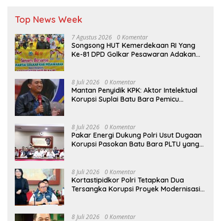
Top News Week
7 Agustus 2026
0 Komentar
Songsong HUT Kemerdekaan RI Yang
Ke-81 DPD Golkar Pesawaran Adakan
Acara Bertema “Senam Bersama
Golkar”
8 Juli 2026
0 Komentar
Mantan Penyidik KPK: Aktor Intelektual
Korupsi Suplai Batu Bara Pemicu
Blackout Listrik Harus Ditangkap
8 Juli 2026
0 Komentar
Pakar Energi Dukung Polri Usut Dugaan
Korupsi Pasokan Batu Bara PLTU yang
Ditaksir Rugikan Negara Rp5 Triliun
8 Juli 2026
0 Komentar
Kortastipidkor Polri Tetapkan Dua
Tersangka Korupsi Proyek Modernisasi
Pabrik Gula Assembagoes
8 Juli 2026
0 Komentar