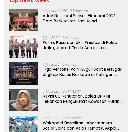
Top News Week
6 Agustus 2026
0 Komentar
Adde Rosi soal Sensus Ekonomi 2026:
Data Berkualitas Jadi Kunci
Pembangunan Indonesia
7 Juli 2026
0 Komentar
Polres Pasuruan Ukir Prestasi di Polda
Jatim, Juara II Tertib Administrasi
Pelaporan DORS Dan Ungkap Kasus
7 Juli 2026
0 Komentar
Tiga Personel Polri Gugur Saat Bertugas
Ungkap Kasus Narkoba di Katingan,
Dianugerahi Kenaikan Pangkat Luar
Biasa Anumerta
7 Juli 2026
0 Komentar
Revisi UU Kehutanan, Baleg DPR RI
Tekankan Pengukuhan Kawasan Hutan
Tak Boleh Dilakukan Sepihak
7 Juli 2026
0 Komentar
Wakapolri Resmikan Laboratorium
Sosial Sains dan Kelas Tematik, Akpol