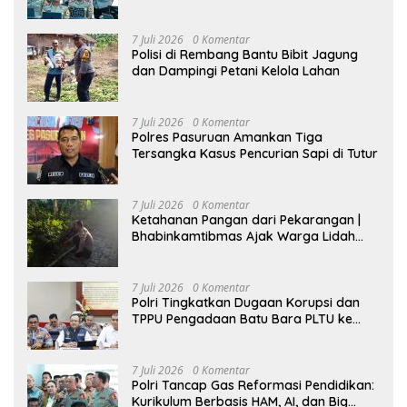
Perkuat Scientific Policing
7 Juli 2026
0 Komentar
Polisi di Rembang Bantu Bibit Jagung
dan Dampingi Petani Kelola Lahan
7 Juli 2026
0 Komentar
Polres Pasuruan Amankan Tiga
Tersangka Kasus Pencurian Sapi di Tutur
7 Juli 2026
0 Komentar
Ketahanan Pangan dari Pekarangan |
Bhabinkamtibmas Ajak Warga Lidah
Wetan Budidaya Singkong
7 Juli 2026
0 Komentar
Polri Tingkatkan Dugaan Korupsi dan
TPPU Pengadaan Batu Bara PLTU ke
Tahap Penyidikan, Kerugian Negara
Diindikasikan Capai Rp5 Triliun
7 Juli 2026
0 Komentar
Polri Tancap Gas Reformasi Pendidikan:
Kurikulum Berbasis HAM, AI, dan Big