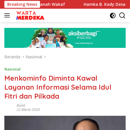
Langsung
ifikasi Tanah Wakaf
Breaking News
Hamka B. Kady Desak Evaluasi Per
ke
konten
Beranda
Nasional
Nasional
Menkominfo Diminta Kawal
Layanan Informasi Selama Idul
Fitri dan Pilkada
Ramli
22 Maret 2024