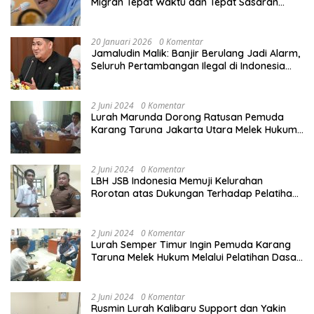
Migran Tepat Waktu dan Tepat Sasaran
demi Perlindungan Ekonomi PMI
20 Januari 2026
0 Komentar
Jamaludin Malik: Banjir Berulang Jadi Alarm,
Seluruh Pertambangan Ilegal di Indonesia
Harus Ditertibkan
2 Juni 2024
0 Komentar
Lurah Marunda Dorong Ratusan Pemuda
Karang Taruna Jakarta Utara Melek Hukum
Melalui Pelatihan Dasar Paralegal Gratis
Yang Diadakan LBH JSB Indonesia
2 Juni 2024
0 Komentar
LBH JSB Indonesia Memuji Kelurahan
Rorotan atas Dukungan Terhadap Pelatihan
Dasar Paralegal Gratis Untuk 150 orang
Pemuda Karang Taruna di Jakarta Utara
2 Juni 2024
0 Komentar
Lurah Semper Timur Ingin Pemuda Karang
Taruna Melek Hukum Melalui Pelatihan Dasar
Paralegal Gratis Yang Diadakan LBH JSB
Indonesia
2 Juni 2024
0 Komentar
Rusmin Lurah Kalibaru Support dan Yakin