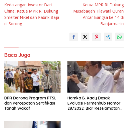
Kedatangan Investor Dari
Ketua MPR RI Dukung
pos
China, Ketua MPR RI Dukung
Musabaqah Tilawatil Quran
Smelter Nikel dan Pabrik Baja
Antar Bangsa ke-14 di
di Sorong
Banjarmasin
Baca Juga
DPR Dorong Program PTSL
Hamka B. Kady Desak
dan Percepatan Sertifikasi
Evaluasi Permenhub Nomor
Tanah Wakaf
28/2022: Biar Keselamatan
Pelayaran Tak Lagi Hanya
Bertumpu pada Administrasi
SPB