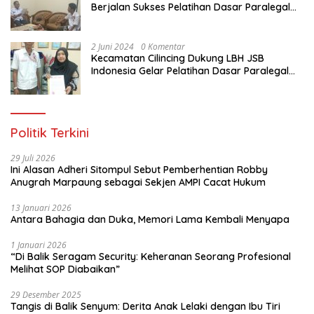
Berjalan Sukses Pelatihan Dasar Paralegal
Gratis Untuk Ratusan Karang Taruna di
Jakarta Utara
2 Juni 2024
0 Komentar
Kecamatan Cilincing Dukung LBH JSB
Indonesia Gelar Pelatihan Dasar Paralegal
Gratis Untuk 150 orang Pemuda Karang
Taruna di Jakarta Utara
Politik Terkini
29 Juli 2026
Ini Alasan Adheri Sitompul Sebut Pemberhentian Robby
Anugrah Marpaung sebagai Sekjen AMPI Cacat Hukum
13 Januari 2026
Antara Bahagia dan Duka, Memori Lama Kembali Menyapa
1 Januari 2026
“Di Balik Seragam Security: Keheranan Seorang Profesional
Melihat SOP Diabaikan”
29 Desember 2025
Tangis di Balik Senyum: Derita Anak Lelaki dengan Ibu Tiri