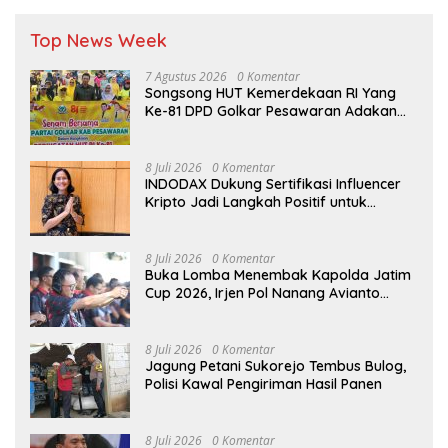
Top News Week
7 Agustus 2026
0 Komentar
Songsong HUT Kemerdekaan RI Yang
Ke-81 DPD Golkar Pesawaran Adakan
Acara Bertema “Senam Bersama
Golkar”
8 Juli 2026
0 Komentar
INDODAX Dukung Sertifikasi Influencer
Kripto Jadi Langkah Positif untuk
Bangun Ekosistem yang Lebih Sehat
8 Juli 2026
0 Komentar
Buka Lomba Menembak Kapolda Jatim
Cup 2026, Irjen Pol Nanang Avianto
Tekankan Profesionalisme Penggunaan
Senjata Api
8 Juli 2026
0 Komentar
Jagung Petani Sukorejo Tembus Bulog,
Polisi Kawal Pengiriman Hasil Panen
8 Juli 2026
0 Komentar