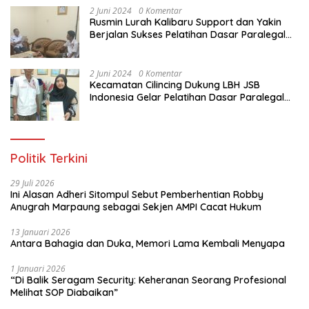
2 Juni 2024
0 Komentar
Rusmin Lurah Kalibaru Support dan Yakin
Berjalan Sukses Pelatihan Dasar Paralegal
Gratis Untuk Ratusan Karang Taruna di
Jakarta Utara
2 Juni 2024
0 Komentar
Kecamatan Cilincing Dukung LBH JSB
Indonesia Gelar Pelatihan Dasar Paralegal
Gratis Untuk 150 orang Pemuda Karang
Taruna di Jakarta Utara
Politik Terkini
29 Juli 2026
Ini Alasan Adheri Sitompul Sebut Pemberhentian Robby
Anugrah Marpaung sebagai Sekjen AMPI Cacat Hukum
13 Januari 2026
Antara Bahagia dan Duka, Memori Lama Kembali Menyapa
1 Januari 2026
“Di Balik Seragam Security: Keheranan Seorang Profesional
Melihat SOP Diabaikan”