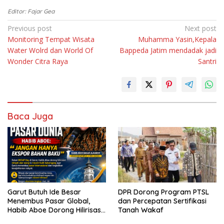
Editor: Fajar Gea
Navigasi
Previous post
Next post
Monitoring Tempat Wisata
Muhamma Yasin,Kepala
pos
Water Wolrd dan World Of
Bappeda Jatim mendadak jadi
Wonder Citra Raya
Santri
Baca Juga
Garut Butuh Ide Besar
DPR Dorong Program PTSL
Menembus Pasar Global,
dan Percepatan Sertifikasi
Habib Aboe Dorong Hilirisasi
Tanah Wakaf
Potensi Daerah