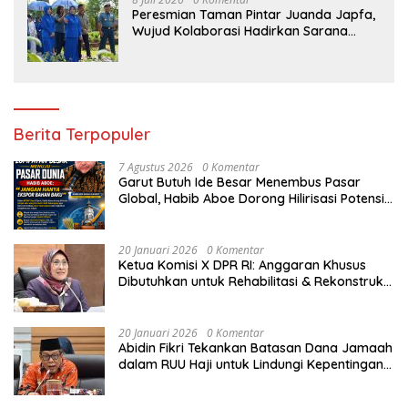
Peresmian Taman Pintar Juanda Japfa,
Wujud Kolaborasi Hadirkan Sarana
Edukasi Inspiratif
Berita Terpopuler
7 Agustus 2026
0 Komentar
Garut Butuh Ide Besar Menembus Pasar
Global, Habib Aboe Dorong Hilirisasi Potensi
Daerah
20 Januari 2026
0 Komentar
Ketua Komisi X DPR RI: Anggaran Khusus
Dibutuhkan untuk Rehabilitasi & Rekonstruksi
Sekolah Rusak Akibat Bencana
20 Januari 2026
0 Komentar
Abidin Fikri Tekankan Batasan Dana Jamaah
dalam RUU Haji untuk Lindungi Kepentingan
Calon Haji