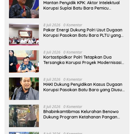
Mantan Penyidik KPK: Aktor Intelektual
Korupsi Suplai Batu Bara Pemicu
Blackout Listrik Harus Ditangkap
8 Juli 2026
0 Komentar
Pakar Energi Dukung Polri Usut Dugaan
Korupsi Pasokan Batu Bara PLTU yang
Ditaksir Rugikan Negara Rp5 Triliun
8 Juli 2026
0 Komentar
Kortastipidkor Polri Tetapkan Dua
Tersangka Korupsi Proyek Modernisasi
Pabrik Gula Assembagoes
8 Juli 2026
0 Komentar
MAKI Dukung Penyidikan Kasus Dugaan
Korupsi Pasokan Batu Bara yang Diusut
Kortastipidkor Polri
8 Juli 2026
0 Komentar
Bhabinkamtibmas Kelurahan Benowo
Dukung Program Ketahanan Pangan
Melalui Sambang Peternak Sapi
8 Juli 2026
0 Komentar