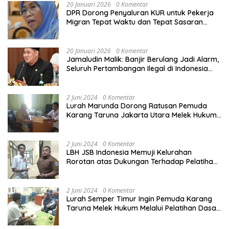
20 Januari 2026
0 Komentar
DPR Dorong Penyaluran KUR untuk Pekerja
Migran Tepat Waktu dan Tepat Sasaran
demi Perlindungan Ekonomi PMI
20 Januari 2026
0 Komentar
Jamaludin Malik: Banjir Berulang Jadi Alarm,
Seluruh Pertambangan Ilegal di Indonesia
Harus Ditertibkan
2 Juni 2024
0 Komentar
Lurah Marunda Dorong Ratusan Pemuda
Karang Taruna Jakarta Utara Melek Hukum
Melalui Pelatihan Dasar Paralegal Gratis
Yang Diadakan LBH JSB Indonesia
2 Juni 2024
0 Komentar
LBH JSB Indonesia Memuji Kelurahan
Rorotan atas Dukungan Terhadap Pelatihan
Dasar Paralegal Gratis Untuk 150 orang
Pemuda Karang Taruna di Jakarta Utara
2 Juni 2024
0 Komentar
Lurah Semper Timur Ingin Pemuda Karang
Taruna Melek Hukum Melalui Pelatihan Dasar
Paralegal Gratis Yang Diadakan LBH JSB
Indonesia