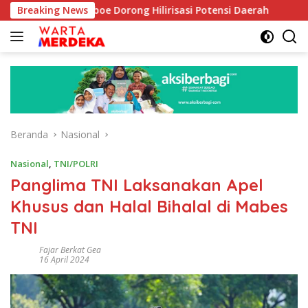
Langsung
bib Aboe Dorong Hilirisasi Potensi Daerah
Breaking News
DPR Dorong 
ke
konten
Beranda
Nasional
Nasional
,
TNI/POLRI
Panglima TNI Laksanakan Apel
Khusus dan Halal Bihalal di Mabes
TNI
Fajar Berkat Gea
16 April 2024