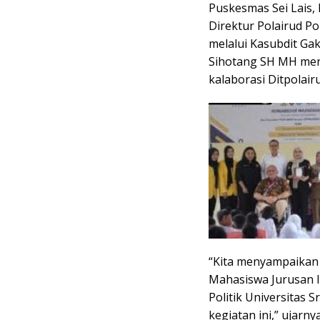
Puskesmas Sei Lais, 
Direktur Polairud 
melalui Kasubdit G
Sihotang SH MH men
kalaborasi Ditpolai
“Kita menyampaikan 
Mahasiswa Jurusan I
Politik Universitas 
kegiatan ini,” ujarnya