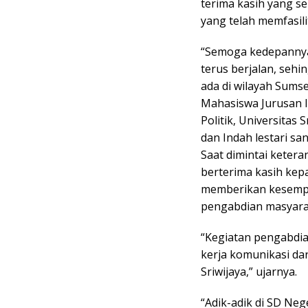
terima kasih yang s
yang telah memfasilit
“Semoga kedepannya,
terus berjalan, se
ada di wilayah Sumse
Mahasiswa Jurusan I
Politik, Universitas 
dan Indah lestari sa
Saat dimintai ketera
berterima kasih kep
memberikan kesempa
pengabdian masyara
“Kegiatan pengabdia
kerja komunikasi dari
Sriwijaya,” ujarnya.
“Adik-adik di SD Ne