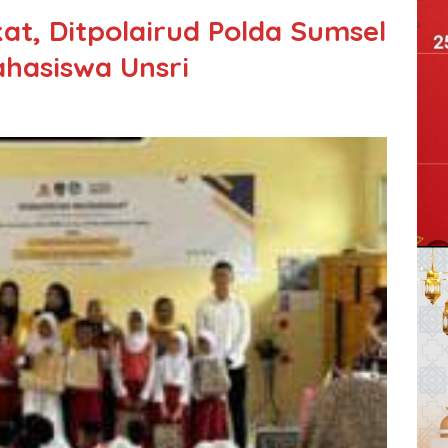
t, Ditpolairud Polda Sumsel
hasiswa Unsri