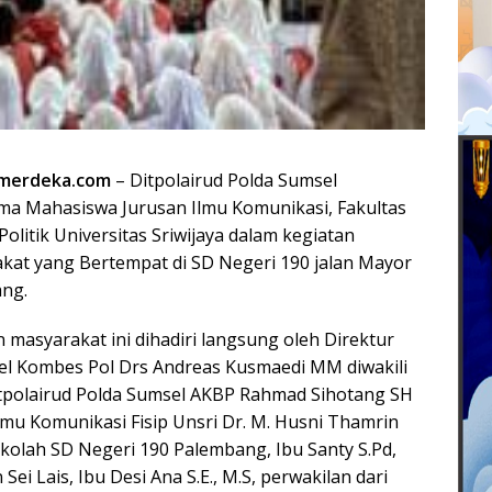
merdeka.com
– Ditpolairud Polda Sumsel
ma Mahasiswa Jurusan Ilmu Komunikasi, Fakultas
Politik Universitas Sriwijaya dalam kegiatan
at yang Bertempat di SD Negeri 190 jalan Mayor
ang.
 masyarakat ini dihadiri langsung oleh Direktur
el Kombes Pol Drs Andreas Kusmaedi MM diwakili
tpolairud Polda Sumsel AKBP Rahmad Sihotang SH
lmu Komunikasi Fisip Unsri Dr. M. Husni Thamrin
ekolah SD Negeri 190 Palembang, ⁠Ibu Santy S.Pd,
Sei Lais, Ibu Desi Ana S.E., M.S, perwakilan dari