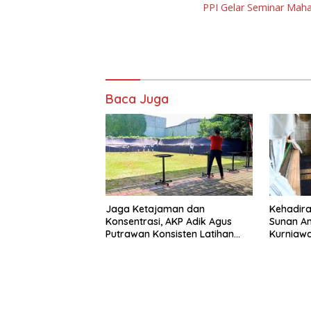
PPI Gelar Seminar Mah
Baca Juga
Jaga Ketajaman dan
Kehadira
Konsentrasi, AKP Adik Agus
Sunan Am
Putrawan Konsisten Latihan
Kurniawa
Menembak di Tengah
Polri da
Kesibukan