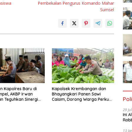
asiswa
Pembekalan Pengurus Komando Mahar
Sumsel
n Kapolres Baru di
Kapolsek Krembangan dan
pel, AKBP Irwan
Bhayangkari Panen Sawi
Poli
n Teguhkan Sinergi
Caisim, Dorong Warga Perkuat
n Ulama”
Ketahanan Pangan
29 Ju
Ini 
Robb
Cac
13 Ja