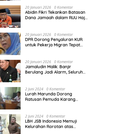
Rekonstruksi Sekolah Rusak
Akibat Bencana
20 Januari 2026
0 Komentar
Abidin Fikri Tekankan Batasan
Dana Jamaah dalam RUU Haji
untuk Lindungi Kepentingan
Calon Haji
20 Januari 2026
0 Komentar
DPR Dorong Penyaluran KUR
untuk Pekerja Migran Tepat
Waktu dan Tepat Sasaran
demi Perlindungan Ekonomi
PMI
20 Januari 2026
0 Komentar
Jamaludin Malik: Banjir
Berulang Jadi Alarm, Seluruh
Pertambangan Ilegal di
Indonesia Harus Ditertibkan
2 Juni 2024
0 Komentar
Lurah Marunda Dorong
Ratusan Pemuda Karang
Taruna Jakarta Utara Melek
Hukum Melalui Pelatihan Dasar
Paralegal Gratis Yang
2 Juni 2024
0 Komentar
Diadakan LBH JSB Indonesia
LBH JSB Indonesia Memuji
Kelurahan Rorotan atas
Dukungan Terhadap Pelatihan