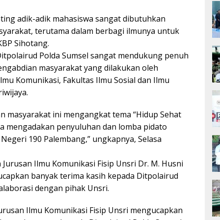
ting adik-adik mahasiswa sangat dibutuhkan
yarakat, terutama dalam berbagi ilmunya untuk
KBP Sihotang.
Ditpolairud Polda Sumsel sangat mendukung penuh
engabdian masyarakat yang dilakukan oleh
lmu Komunikasi, Fakultas Ilmu Sosial dan Ilmu
riwijaya.
n masyarakat ini mengangkat tema “Hidup Sehat
ta mengadakan penyuluhan dan lomba pidato
 Negeri 190 Palembang,” ungkapnya, Selasa
 Jurusan Ilmu Komunikasi Fisip Unsri Dr. M. Husni
capkan banyak terima kasih kepada Ditpolairud
alaborasi dengan pihak Unsri.
Jurusan Ilmu Komunikasi Fisip Unsri mengucapkan