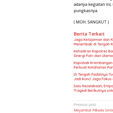
adanya kegiatan ini,
pungkasnya.
( MOH. SANGKUT )
Berita Terkait
Jaga Ketajaman dan Ko
Menembak di Tengah K
Kehadiran Kapolres Ba
Sinergi Polri dan Ulama
Kapolsek Krembangan 
Perkuat Ketahanan Pa
Di Tengah Padatnya Tu
Jadi Kunci Jaga Fokus
Satu Kecelakaan, Emp
Tragedi Berikutnya un
Navigasi
Previous post
Meyambut Pilkada Seren
pos