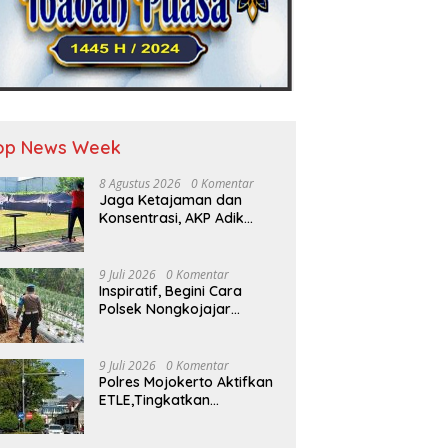
op News Week
8 Agustus 2026
0 Komentar
Jaga Ketajaman dan
Konsentrasi, AKP Adik
Agus Putrawan Konsisten
Latihan Menembak di
Tengah Kesibukan
9 Juli 2026
0 Komentar
Inspiratif, Begini Cara
Polsek Nongkojajar
Dukung Ketahanan
Pangan
9 Juli 2026
0 Komentar
Polres Mojokerto Aktifkan
ETLE,Tingkatkan
Kepatuhan Masyarakat
Dalam Berkendara