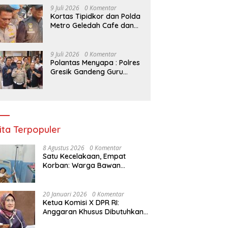
Kelompok Tani Riau
9 Juli 2026
0 Komentar
Kortas Tipidkor dan Polda
Metro Geledah Cafe dan
Money Changer
9 Juli 2026
0 Komentar
Polantas Menyapa : Polres
Gresik Gandeng Guru
Tanamkan Budaya Tertib
Lalu Lintas Sejak Dini
ita Terpopuler
8 Agustus 2026
0 Komentar
Satu Kecelakaan, Empat
Korban: Warga Bawan
Bertanya, Haruskah Menunggu
Tragedi Berikutnya untuk
Mendapat Lampu Jalan?
20 Januari 2026
0 Komentar
Ketua Komisi X DPR RI:
Anggaran Khusus Dibutuhkan
untuk Rehabilitasi &