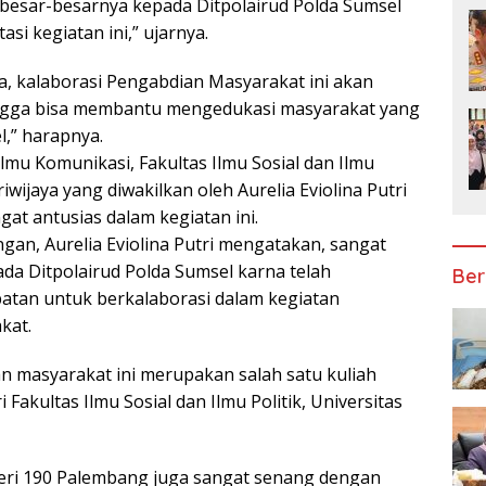
ebesar-besarnya kepada Ditpolairud Polda Sumsel
asi kegiatan ini,” ujarnya.
 kalaborasi Pengabdian Masyarakat ini akan
hingga bisa membantu mengedukasi masyarakat yang
l,” harapnya.
lmu Komunikasi, Fakultas Ilmu Sosial dan Ilmu
Sriwijaya yang diwakilkan oleh Aurelia Eviolina Putri
ngat antusias dalam kegiatan ini.
ngan, Aurelia Eviolina Putri mengatakan, sangat
ada Ditpolairud Polda Sumsel karna telah
Ber
tan untuk berkalaborasi dalam kegiatan
kat.
n masyarakat ini merupakan salah satu kuliah
 Fakultas Ilmu Sosial dan Ilmu Politik, Universitas
geri 190 Palembang juga sangat senang dengan