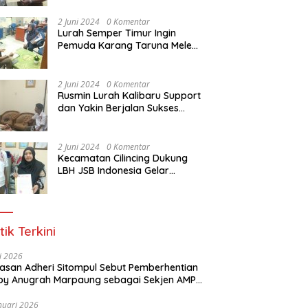
Dasar Paralegal Gratis Untuk
150 orang Pemuda Karang
2 Juni 2024
0 Komentar
Taruna di Jakarta Utara
Lurah Semper Timur Ingin
Pemuda Karang Taruna Melek
Hukum Melalui Pelatihan Dasar
Paralegal Gratis Yang
Diadakan LBH JSB Indonesia
2 Juni 2024
0 Komentar
Rusmin Lurah Kalibaru Support
dan Yakin Berjalan Sukses
Pelatihan Dasar Paralegal
Gratis Untuk Ratusan Karang
Taruna di Jakarta Utara
2 Juni 2024
0 Komentar
Kecamatan Cilincing Dukung
LBH JSB Indonesia Gelar
Pelatihan Dasar Paralegal
Gratis Untuk 150 orang
Pemuda Karang Taruna di
Jakarta Utara
tik Terkini
li 2026
Alasan Adheri Sitompul Sebut Pemberhentian
y Anugrah Marpaung sebagai Sekjen AMPI
at Hukum
nuari 2026