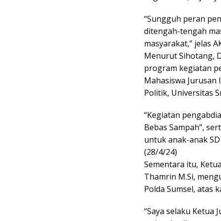
“Sungguh peran pen
ditengah-tengah mas
masyarakat,” jelas A
Menurut Sihotang, 
program kegiatan p
Mahasiswa Jurusan I
Politik, Universitas S
“Kegiatan pengabdia
Bebas Sampah”, ser
untuk anak-anak SD
(28/4/24)
Sementara itu, Ketua
Thamrin M.Si, mengu
Polda Sumsel, atas k
“Saya selaku Ketua 