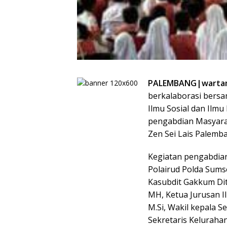
PALEMBANG|warta
berkalaborasi bersa
Ilmu Sosial dan Ilmu 
pengabdian Masyarak
Zen Sei Lais Palemb
Kegiatan pengabdian
Polairud Polda Sums
Kasubdit Gakkum Di
MH, Ketua Jurusan I
M.Si, Wakil kepala S
Sekretaris Kelurahan 