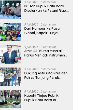
9 Juli 2026
0 Komentar
80 Ton Pupuk Batu Bara
Disalurkan ke Petani Riau,
Kapolri: Wujud Polri Hadir
untuk Masyarakat
9 Juli 2026
0 Komentar
Dari Kampar ke Pasar
Global, Kapolri Tinjau
Inovasi Pupuk Batu Bara
Karya Anak Bangsa
9 Juli 2026
0 Komentar
Amin Ak: Bursa Mineral
Harus Menjadi Instrumen
Kedaulatan Harga, Bukan
Sekadar Lembaga Baru
9 Juli 2026
0 Komentar
Dukung Asta Cita Presiden,
Polres Tanjung Perak
Salurkan Bantuan Bibit
Jagung Manis di Tambak
Wedi.
9 Juli 2026
0 Komentar
Kapolri Tinjau Pabrik
Pupuk Batu Bara di
Kampar, Lepas Distribusi
80 Ton Pupuk untuk