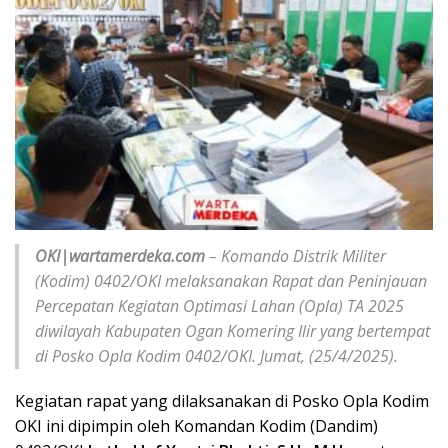
OKI|wartamerdeka.com
– Komando Distrik Militer
(Kodim) 0402/OKI melaksanakan Rapat dan Peninjauan
Percepatan Kegiatan Optimasi Lahan (Opla) TA 2025
diwilayah Kabupaten Ogan Komering Ilir yang bertempat
di Posko Opla Kodim 0402/OKI. Jumat, (25/4/2025).
Kegiatan rapat yang dilaksanakan di Posko Opla Kodim
OKI ini dipimpin oleh Komandan Kodim (Dandim)