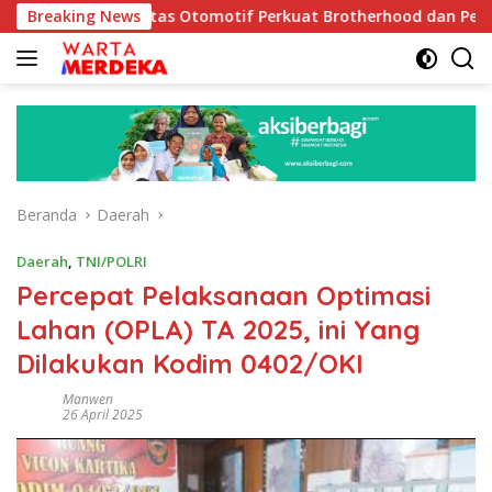
Langsung
omunitas Otomotif Perkuat Brotherhood dan Persatuan Bangsa 
Breaking News
ke
konten
Beranda
Daerah
Daerah
,
TNI/POLRI
Percepat Pelaksanaan Optimasi
Lahan (OPLA) TA 2025, ini Yang
Dilakukan Kodim 0402/OKI
Manwen
26 April 2025