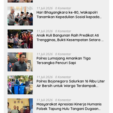
11 Juli 2026
0 Komentar
Hari Bhayangkara ke-80, Wakapolri
Tanamkan Kepedulian Sosial kepada
Taruna Akpol Lewat Santunan Anak
Yatim
11 Juli 2026
0 Komentar
Anak Kuli Bangunan Raih Predikat Ati
Trengginas, Bukti Kesempatan Setara di
Akpol
11 Juli 2026
0 Komentar
Polres Lumajang Amankan Tiga
Tersangka Pencuri Sapi
11 Juli 2026
0 Komentar
Polres Bojonegoro Salurkan 16 Ribu Liter
Air Bersih untuk Warga Terdampak
Kemarau di Ngambon
11 Juli 2026
0 Komentar
Masyarakat Apresiasi Kinerja Humanis
Polsek Tapung Hulu Tangani Dugaan