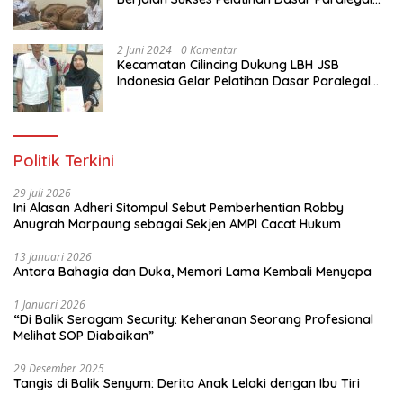
Gratis Untuk Ratusan Karang Taruna di
Jakarta Utara
2 Juni 2024
0 Komentar
Kecamatan Cilincing Dukung LBH JSB
Indonesia Gelar Pelatihan Dasar Paralegal
Gratis Untuk 150 orang Pemuda Karang
Taruna di Jakarta Utara
Politik Terkini
29 Juli 2026
Ini Alasan Adheri Sitompul Sebut Pemberhentian Robby
Anugrah Marpaung sebagai Sekjen AMPI Cacat Hukum
13 Januari 2026
Antara Bahagia dan Duka, Memori Lama Kembali Menyapa
1 Januari 2026
“Di Balik Seragam Security: Keheranan Seorang Profesional
Melihat SOP Diabaikan”
29 Desember 2025
Tangis di Balik Senyum: Derita Anak Lelaki dengan Ibu Tiri