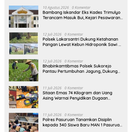
10 Agustus 2026
0 Komentar
Bambang Iskandar Eks Kades Trimulyo
Terancam Masuk Bui, Kejari Pesawaran
Dalam Waktu Dekat Terbitkan Surat
Perintah Penyelidikan (Sprin)
12 Juli 2026
0 Komentar
Polsek Lakarsantri Dukung Ketahanan
Pangan Lewat Kebun Hidroponik Sawi di
Lingkungan sekolah
12 Juli 2026
0 Komentar
Bhabinkamtibmas Polsek Sukorejo
Pantau Pertumbuhan Jagung, Dukung
Asta Cita Presiden di Bidang Ketahanan
Pangan
11 Juli 2026
0 Komentar
Sitaan Emas 74 Kilogram dan Uang
Asing Warnai Penyidikan Dugaan
Korupsi Batu Bara PLTU Rp5 Triliun
11 Juli 2026
0 Komentar
Polres Pasuruan Tanamkan Disiplin
kepada 340 Siswa Baru MAN 1 Pasuruan,
Bekal Wujudkan Generasi Berkarakter