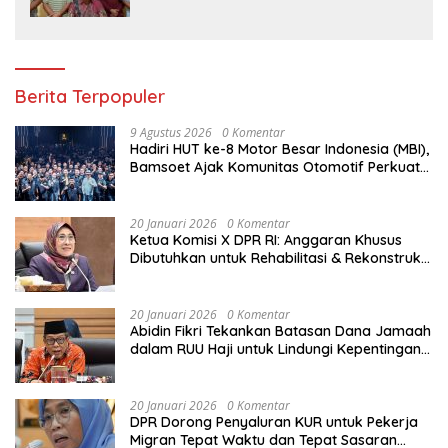
Kasus Curat di Desa Intan Jaya
Berita Terpopuler
9 Agustus 2026
0 Komentar
Hadiri HUT ke-8 Motor Besar Indonesia (MBI),
Bamsoet Ajak Komunitas Otomotif Perkuat
Brotherhood dan Persatuan Bangsa di
Tengah Derasnya Provokasi Pecah Belah
Bangsa
20 Januari 2026
0 Komentar
Ketua Komisi X DPR RI: Anggaran Khusus
Dibutuhkan untuk Rehabilitasi & Rekonstruksi
Sekolah Rusak Akibat Bencana
20 Januari 2026
0 Komentar
Abidin Fikri Tekankan Batasan Dana Jamaah
dalam RUU Haji untuk Lindungi Kepentingan
Calon Haji
20 Januari 2026
0 Komentar
DPR Dorong Penyaluran KUR untuk Pekerja
Migran Tepat Waktu dan Tepat Sasaran