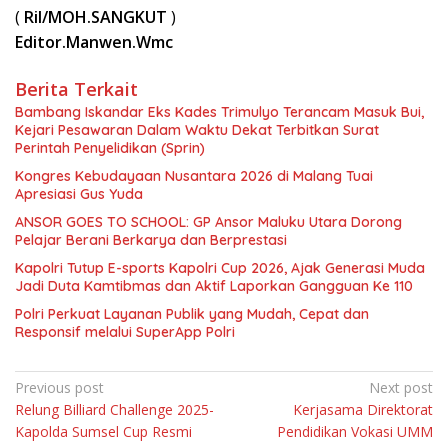
(
Ril/MOH.SANGKUT
)
Editor.Manwen.Wmc
Berita Terkait
Bambang Iskandar Eks Kades Trimulyo Terancam Masuk Bui,
Kejari Pesawaran Dalam Waktu Dekat Terbitkan Surat
Perintah Penyelidikan (Sprin)
Kongres Kebudayaan Nusantara 2026 di Malang Tuai
Apresiasi Gus Yuda
ANSOR GOES TO SCHOOL: GP Ansor Maluku Utara Dorong
Pelajar Berani Berkarya dan Berprestasi
Kapolri Tutup E-sports Kapolri Cup 2026, Ajak Generasi Muda
Jadi Duta Kamtibmas dan Aktif Laporkan Gangguan Ke 110
Polri Perkuat Layanan Publik yang Mudah, Cepat dan
Responsif melalui SuperApp Polri
Navigasi
Previous post
Next post
Relung Billiard Challenge 2025-
Kerjasama Direktorat
pos
Kapolda Sumsel Cup Resmi
Pendidikan Vokasi UMM