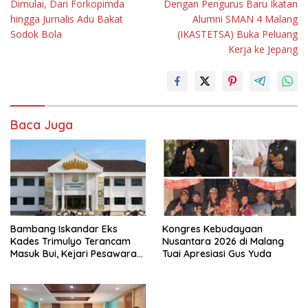
Dimulai, Dari Forkopimda
Dengan Pengurus Baru Ikatan
hingga Jurnalis Adu Bakat
Alumni SMAN 4 Malang
Sodok Bola
(IKASTETSA) Buka Peluang
Kerja ke Jepang
Baca Juga
Bambang Iskandar Eks
Kongres Kebudayaan
Kades Trimulyo Terancam
Nusantara 2026 di Malang
Masuk Bui, Kejari Pesawaran
Tuai Apresiasi Gus Yuda
Dalam Waktu Dekat
Terbitkan Surat Perintah
Penyelidikan (Sprin)