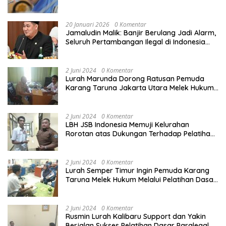
demi Perlindungan Ekonomi PMI
20 Januari 2026
0 Komentar
Jamaludin Malik: Banjir Berulang Jadi Alarm,
Seluruh Pertambangan Ilegal di Indonesia
Harus Ditertibkan
2 Juni 2024
0 Komentar
Lurah Marunda Dorong Ratusan Pemuda
Karang Taruna Jakarta Utara Melek Hukum
Melalui Pelatihan Dasar Paralegal Gratis
Yang Diadakan LBH JSB Indonesia
2 Juni 2024
0 Komentar
LBH JSB Indonesia Memuji Kelurahan
Rorotan atas Dukungan Terhadap Pelatihan
Dasar Paralegal Gratis Untuk 150 orang
Pemuda Karang Taruna di Jakarta Utara
2 Juni 2024
0 Komentar
Lurah Semper Timur Ingin Pemuda Karang
Taruna Melek Hukum Melalui Pelatihan Dasar
Paralegal Gratis Yang Diadakan LBH JSB
Indonesia
2 Juni 2024
0 Komentar
Rusmin Lurah Kalibaru Support dan Yakin
Berjalan Sukses Pelatihan Dasar Paralegal