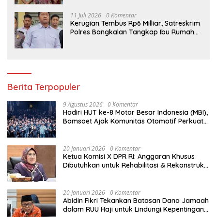
11 Juli 2026
0 Komentar
Kerugian Tembus Rp6 Milliar, Satreskrim
Polres Bangkalan Tangkap Ibu Rumah
Tangga Pelaku Arisan Bodong
Berita Terpopuler
9 Agustus 2026
0 Komentar
Hadiri HUT ke-8 Motor Besar Indonesia (MBI),
Bamsoet Ajak Komunitas Otomotif Perkuat
Brotherhood dan Persatuan Bangsa di
Tengah Derasnya Provokasi Pecah Belah
Bangsa
20 Januari 2026
0 Komentar
Ketua Komisi X DPR RI: Anggaran Khusus
Dibutuhkan untuk Rehabilitasi & Rekonstruksi
Sekolah Rusak Akibat Bencana
20 Januari 2026
0 Komentar
Abidin Fikri Tekankan Batasan Dana Jamaah
dalam RUU Haji untuk Lindungi Kepentingan