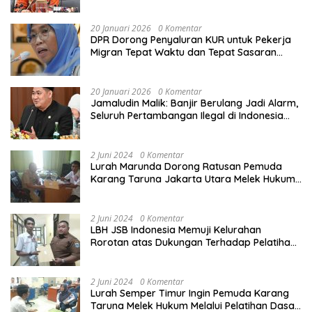
Calon Haji
20 Januari 2026
0 Komentar
DPR Dorong Penyaluran KUR untuk Pekerja
Migran Tepat Waktu dan Tepat Sasaran
demi Perlindungan Ekonomi PMI
20 Januari 2026
0 Komentar
Jamaludin Malik: Banjir Berulang Jadi Alarm,
Seluruh Pertambangan Ilegal di Indonesia
Harus Ditertibkan
2 Juni 2024
0 Komentar
Lurah Marunda Dorong Ratusan Pemuda
Karang Taruna Jakarta Utara Melek Hukum
Melalui Pelatihan Dasar Paralegal Gratis
Yang Diadakan LBH JSB Indonesia
2 Juni 2024
0 Komentar
LBH JSB Indonesia Memuji Kelurahan
Rorotan atas Dukungan Terhadap Pelatihan
Dasar Paralegal Gratis Untuk 150 orang
Pemuda Karang Taruna di Jakarta Utara
2 Juni 2024
0 Komentar
Lurah Semper Timur Ingin Pemuda Karang
Taruna Melek Hukum Melalui Pelatihan Dasar