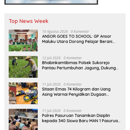
Top News Week
10 Agustus 2026
0 Komentar
ANSOR GOES TO SCHOOL: GP Ansor
Maluku Utara Dorong Pelajar Berani
Berkarya dan Berprestasi
12 Juli 2026
0 Komentar
Bhabinkamtibmas Polsek Sukorejo
Pantau Pertumbuhan Jagung, Dukung
Asta Cita Presiden di Bidang Ketahanan
Pangan
11 Juli 2026
0 Komentar
Sitaan Emas 74 Kilogram dan Uang
Asing Warnai Penyidikan Dugaan
Korupsi Batu Bara PLTU Rp5 Triliun
11 Juli 2026
0 Komentar
Polres Pasuruan Tanamkan Disiplin
kepada 340 Siswa Baru MAN 1 Pasuruan,
Bekal Wujudkan Generasi Berkarakter