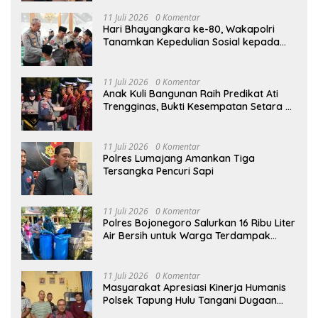
11 Juli 2026
0 Komentar
Hari Bhayangkara ke-80, Wakapolri
Tanamkan Kepedulian Sosial kepada
Taruna Akpol Lewat Santunan Anak
Yatim
11 Juli 2026
0 Komentar
Anak Kuli Bangunan Raih Predikat Ati
Trengginas, Bukti Kesempatan Setara di
Akpol
11 Juli 2026
0 Komentar
Polres Lumajang Amankan Tiga
Tersangka Pencuri Sapi
11 Juli 2026
0 Komentar
Polres Bojonegoro Salurkan 16 Ribu Liter
Air Bersih untuk Warga Terdampak
Kemarau di Ngambon
11 Juli 2026
0 Komentar
Masyarakat Apresiasi Kinerja Humanis
Polsek Tapung Hulu Tangani Dugaan
Kasus Curat di Desa Intan Jaya