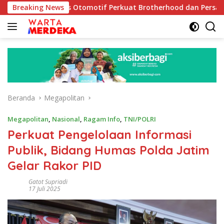
Langsung
unitas Otomotif Perkuat Brotherhood dan Persatuan Bangsa di
Breaking News
ke
konten
Beranda
Megapolitan
Megapolitan
,
Nasional
,
Ragam Info
,
TNI/POLRI
Perkuat Pengelolaan Informasi
Publik, Bidang Humas Polda Jatim
Gelar Rakor PID
Gatot Supriadi
17 Juli 2025