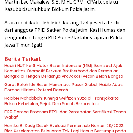
Martin Lac Makalew, S.E., M.H., CPM., CPArb, selaku
Kasubbidsunluhkum Bidkum Polda Jatim.
Acara ini diikuti oleh lebih kurang 124 peserta terdiri
dari anggota PPID Satker Polda Jatim, Kasi Humas dan
pengemban fungsi PID Polres/ta/tabes jajaran Polda
Jawa Timur. (gat)
Berita Terkait
Hadiri HUT ke-8 Motor Besar Indonesia (MBI), Bamsoet Ajak
Komunitas Otomotif Perkuat Brotherhood dan Persatuan
Bangsa di Tengah Derasnya Provokasi Pecah Belah Bangsa
Garut Butuh Ide Besar Menembus Pasar Global, Habib Aboe
Dorong Hilirisasi Potensi Daerah
Habibie Mahabbah: Kinerja Welfizon Yuza di Transjakarta
Bukan Kebetulan, Sejak Dulu Sudah Berprestasi
DPR Dorong Program PTSL dan Percepatan Sertifikasi Tanah
Wakaf
Hamka B. Kady Desak Evaluasi Permenhub Nomor 28/2022:
Biar Keselamatan Pelayaran Tak Lagi Hanya Bertumpu pada