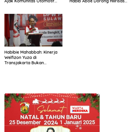
Ajak Komunitas Otomotif
Habib Aboe Dorong Hilirisasi
Perkuat Brotherhood dan
Potensi Daerah
Persatuan Bangsa di Tengah
Derasnya Provokasi Pecah
Belah Bangsa
Habibie Mahabbah: Kinerja
Welfizon Yuza di
Transjakarta Bukan
Kebetulan, Sejak Dulu Sudah
Berprestasi