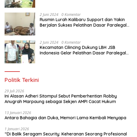
Paralegal Gratis Yang Diadakan LBH JSB
Indonesia
2 Juni 2024
0 Komentar
Rusmin Lurah Kalibaru Support dan Yakin
Berjalan Sukses Pelatihan Dasar Paralegal
Gratis Untuk Ratusan Karang Taruna di
Jakarta Utara
2 Juni 2024
0 Komentar
Kecamatan Cilincing Dukung LBH JSB
Indonesia Gelar Pelatihan Dasar Paralegal
Gratis Untuk 150 orang Pemuda Karang
Taruna di Jakarta Utara
Politik Terkini
29 Juli 2026
Ini Alasan Adheri Sitompul Sebut Pemberhentian Robby
Anugrah Marpaung sebagai Sekjen AMPI Cacat Hukum
13 Januari 2026
Antara Bahagia dan Duka, Memori Lama Kembali Menyapa
1 Januari 2026
“Di Balik Seragam Security: Keheranan Seorang Profesional