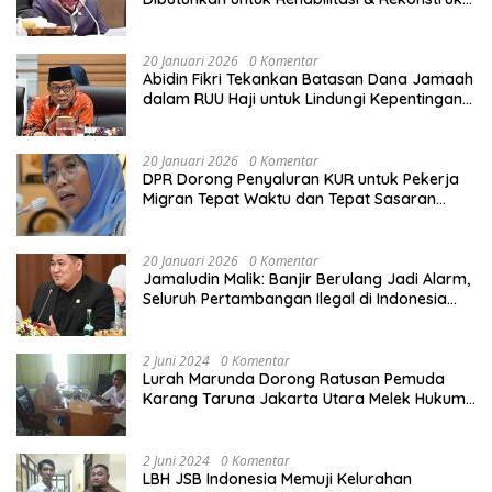
Sekolah Rusak Akibat Bencana
20 Januari 2026
0 Komentar
Abidin Fikri Tekankan Batasan Dana Jamaah
dalam RUU Haji untuk Lindungi Kepentingan
Calon Haji
20 Januari 2026
0 Komentar
DPR Dorong Penyaluran KUR untuk Pekerja
Migran Tepat Waktu dan Tepat Sasaran
demi Perlindungan Ekonomi PMI
20 Januari 2026
0 Komentar
Jamaludin Malik: Banjir Berulang Jadi Alarm,
Seluruh Pertambangan Ilegal di Indonesia
Harus Ditertibkan
2 Juni 2024
0 Komentar
Lurah Marunda Dorong Ratusan Pemuda
Karang Taruna Jakarta Utara Melek Hukum
Melalui Pelatihan Dasar Paralegal Gratis
Yang Diadakan LBH JSB Indonesia
2 Juni 2024
0 Komentar
LBH JSB Indonesia Memuji Kelurahan