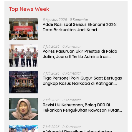
Top News Week
6 Agustus 2026
0 Komentar
Adde Rosi soal Sensus Ekonomi 2026:
Data Berkualitas Jadi Kunci
Pembangunan Indonesia
7 Juli 2026
0 Komentar
Polres Pasuruan Ukir Prestasi di Polda
Jatim, Juara II Tertib Administrasi
Pelaporan DORS Dan Ungkap Kasus
7 Juli 2026
0 Komentar
Tiga Personel Polri Gugur Saat Bertugas
Ungkap Kasus Narkoba di Katingan,
Dianugerahi Kenaikan Pangkat Luar
Biasa Anumerta
7 Juli 2026
0 Komentar
Revisi UU Kehutanan, Baleg DPR RI
Tekankan Pengukuhan Kawasan Hutan
Tak Boleh Dilakukan Sepihak
7 Juli 2026
0 Komentar
Wakapolri Resmikan Laboratorium