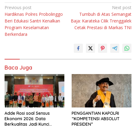
Navigasi
Previous post
Next post
Hardiknas Polres Probolinggo
Tumbuh di Atas Semangat
pos
Beri Edukasi Santri Kenalkan
Baja: Karateka Cilik Trenggalek
Program Keselamatan
Cetak Prestasi di Markas TNI
Berkendara
Baca Juga
Adde Rosi soal Sensus
PENGGANTIAN KAPOLRI
Ekonomi 2026: Data
“KOMPETENSI ABSOLUT
Berkualitas Jadi Kunci
PRESIDEN”
Pembangunan Indonesia