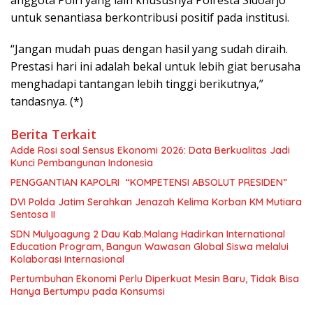
anggota Polri yang lain khususnya Polresta Sidoarjo
untuk senantiasa berkontribusi positif pada institusi.
“Jangan mudah puas dengan hasil yang sudah diraih.
Prestasi hari ini adalah bekal untuk lebih giat berusaha
menghadapi tantangan lebih tinggi berikutnya,”
tandasnya. (*)
Berita Terkait
Adde Rosi soal Sensus Ekonomi 2026: Data Berkualitas Jadi
Kunci Pembangunan Indonesia
PENGGANTIAN KAPOLRI “KOMPETENSI ABSOLUT PRESIDEN”
DVI Polda Jatim Serahkan Jenazah Kelima Korban KM Mutiara
Sentosa II
SDN Mulyoagung 2 Dau Kab.Malang Hadirkan International
Education Program, Bangun Wawasan Global Siswa melalui
Kolaborasi Internasional
Pertumbuhan Ekonomi Perlu Diperkuat Mesin Baru, Tidak Bisa
Hanya Bertumpu pada Konsumsi