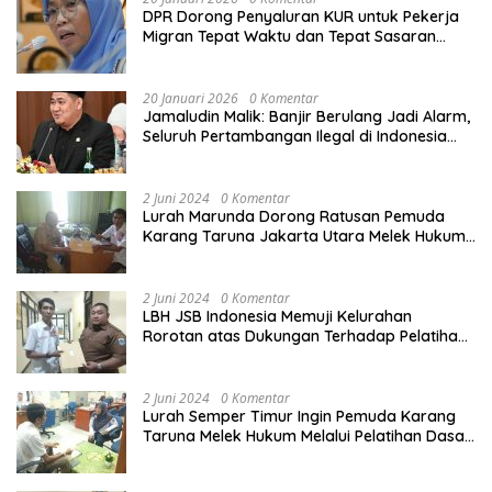
DPR Dorong Penyaluran KUR untuk Pekerja
Migran Tepat Waktu dan Tepat Sasaran
demi Perlindungan Ekonomi PMI
20 Januari 2026
0 Komentar
Jamaludin Malik: Banjir Berulang Jadi Alarm,
Seluruh Pertambangan Ilegal di Indonesia
Harus Ditertibkan
2 Juni 2024
0 Komentar
Lurah Marunda Dorong Ratusan Pemuda
Karang Taruna Jakarta Utara Melek Hukum
Melalui Pelatihan Dasar Paralegal Gratis
Yang Diadakan LBH JSB Indonesia
2 Juni 2024
0 Komentar
LBH JSB Indonesia Memuji Kelurahan
Rorotan atas Dukungan Terhadap Pelatihan
Dasar Paralegal Gratis Untuk 150 orang
Pemuda Karang Taruna di Jakarta Utara
2 Juni 2024
0 Komentar
Lurah Semper Timur Ingin Pemuda Karang
Taruna Melek Hukum Melalui Pelatihan Dasar
Paralegal Gratis Yang Diadakan LBH JSB
Indonesia