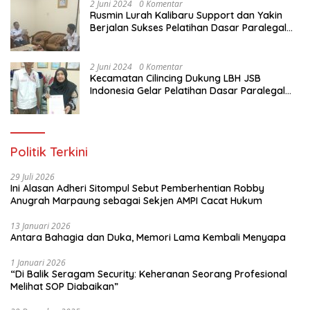
2 Juni 2024
0 Komentar
Rusmin Lurah Kalibaru Support dan Yakin
Berjalan Sukses Pelatihan Dasar Paralegal
Gratis Untuk Ratusan Karang Taruna di
Jakarta Utara
2 Juni 2024
0 Komentar
Kecamatan Cilincing Dukung LBH JSB
Indonesia Gelar Pelatihan Dasar Paralegal
Gratis Untuk 150 orang Pemuda Karang
Taruna di Jakarta Utara
Politik Terkini
29 Juli 2026
Ini Alasan Adheri Sitompul Sebut Pemberhentian Robby
Anugrah Marpaung sebagai Sekjen AMPI Cacat Hukum
13 Januari 2026
Antara Bahagia dan Duka, Memori Lama Kembali Menyapa
1 Januari 2026
“Di Balik Seragam Security: Keheranan Seorang Profesional
Melihat SOP Diabaikan”