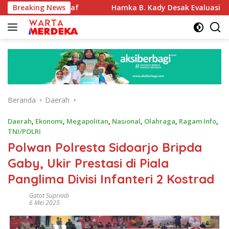
Langsung
nah Wakaf
Breaking News
Hamka B. Kady Desak Evaluasi Permenhub Nom
ke
konten
Beranda
Daerah
Daerah
,
Ekonomi
,
Megapolitan
,
Nasional
,
Olahraga
,
Ragam Info
,
TNI/POLRI
Polwan Polresta Sidoarjo Bripda
Gaby, Ukir Prestasi di Piala
Panglima Divisi Infanteri 2 Kostrad
Gatot Supriadi
6 Mei 2025