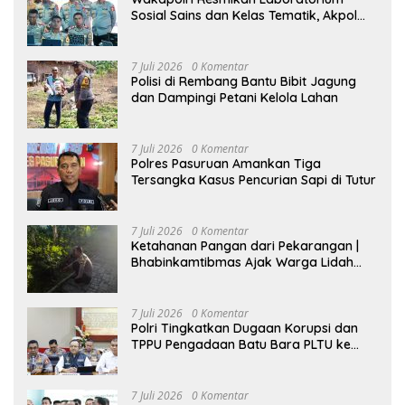
Sosial Sains dan Kelas Tematik, Akpol
Perkuat Scientific Policing
7 Juli 2026
0 Komentar
Polisi di Rembang Bantu Bibit Jagung
dan Dampingi Petani Kelola Lahan
7 Juli 2026
0 Komentar
Polres Pasuruan Amankan Tiga
Tersangka Kasus Pencurian Sapi di Tutur
7 Juli 2026
0 Komentar
Ketahanan Pangan dari Pekarangan |
Bhabinkamtibmas Ajak Warga Lidah
Wetan Budidaya Singkong
7 Juli 2026
0 Komentar
Polri Tingkatkan Dugaan Korupsi dan
TPPU Pengadaan Batu Bara PLTU ke
Tahap Penyidikan, Kerugian Negara
Diindikasikan Capai Rp5 Triliun
7 Juli 2026
0 Komentar