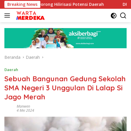
Langsung
oe Dorong Hilirisasi Potensi Daerah
Breaking News
DPR Dorong Progra
ke
konten
Beranda
Daerah
Daerah
Sebuah Bangunan Gedung Sekolah
SMA Negeri 3 Unggulan Di Lalap Si
Jago Merah
Manwen
4 Mei 2024