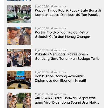
9 Juli 2026
0 Komentar
Kapolri Tinjau Pabrik Pupuk Batu Bara di
Kampar, Lepas Distribusi 80 Ton Pupuk
untuk Kelompok Tani Riau
9 Juli 2026
0 Komentar
Kortas Tipidkor dan Polda Metro
Geledah Cafe dan Money Changer
9 Juli 2026
0 Komentar
Polantas Menyapa : Polres Gresik
Gandeng Guru Tanamkan Budaya Tertib
Lalu Lintas Sejak Dini
9 Juli 2026
0 Komentar
Habib Aboe Dorong Academic
Diplomacy dan Ekonomi Kreatif
8 Juli 2026
0 Komentar
AKBP Yenni Diarty, Polwan Berprestasi
yang Viral Digendong Suami Usai Naik
Pangkat