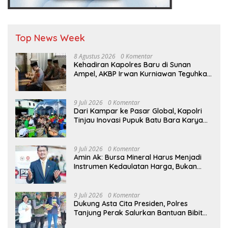
Top News Week
8 Agustus 2026
0 Komentar
Kehadiran Kapolres Baru di Sunan
Ampel, AKBP Irwan Kurniawan Teguhkan
Sinergi Polri dan Ulama”
9 Juli 2026
0 Komentar
Dari Kampar ke Pasar Global, Kapolri
Tinjau Inovasi Pupuk Batu Bara Karya
Anak Bangsa
9 Juli 2026
0 Komentar
Amin Ak: Bursa Mineral Harus Menjadi
Instrumen Kedaulatan Harga, Bukan
Sekadar Lembaga Baru
9 Juli 2026
0 Komentar
Dukung Asta Cita Presiden, Polres
Tanjung Perak Salurkan Bantuan Bibit
Jagung Manis di Tambak Wedi.