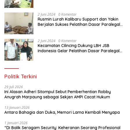
Paralegal Gratis Yang Diadakan LBH JSB
Indonesia
2 Juni 2024
0 Komentar
Rusmin Lurah Kalibaru Support dan Yakin
Berjalan Sukses Pelatihan Dasar Paralegal
Gratis Untuk Ratusan Karang Taruna di
Jakarta Utara
2 Juni 2024
0 Komentar
Kecamatan Cilincing Dukung LBH JSB
Indonesia Gelar Pelatihan Dasar Paralegal
Gratis Untuk 150 orang Pemuda Karang
Taruna di Jakarta Utara
Politik Terkini
29 Juli 2026
Ini Alasan Adheri Sitompul Sebut Pemberhentian Robby
Anugrah Marpaung sebagai Sekjen AMPI Cacat Hukum
13 Januari 2026
Antara Bahagia dan Duka, Memori Lama Kembali Menyapa
1 Januari 2026
“Di Balik Seragam Security: Keheranan Seorang Profesional