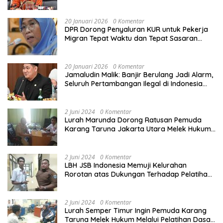
Calon Haji
20 Januari 2026
0 Komentar
DPR Dorong Penyaluran KUR untuk Pekerja
Migran Tepat Waktu dan Tepat Sasaran
demi Perlindungan Ekonomi PMI
20 Januari 2026
0 Komentar
Jamaludin Malik: Banjir Berulang Jadi Alarm,
Seluruh Pertambangan Ilegal di Indonesia
Harus Ditertibkan
2 Juni 2024
0 Komentar
Lurah Marunda Dorong Ratusan Pemuda
Karang Taruna Jakarta Utara Melek Hukum
Melalui Pelatihan Dasar Paralegal Gratis
Yang Diadakan LBH JSB Indonesia
2 Juni 2024
0 Komentar
LBH JSB Indonesia Memuji Kelurahan
Rorotan atas Dukungan Terhadap Pelatihan
Dasar Paralegal Gratis Untuk 150 orang
Pemuda Karang Taruna di Jakarta Utara
2 Juni 2024
0 Komentar
Lurah Semper Timur Ingin Pemuda Karang
Taruna Melek Hukum Melalui Pelatihan Dasar