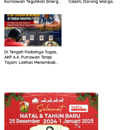
Kurniawan Teguhkan Sinergi
Caisim, Dorong Warga
Polri dan Ulama”
Perkuat Ketahanan Pangan
Di Tengah Padatnya Tugas,
AKP A.A. Putrawan Tetap
Tajam: Latihan Menembak
Jadi Kunci Jaga Fokus dan
Sk