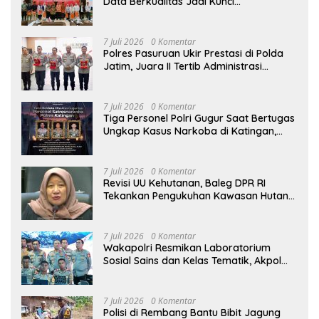
Data Berkualitas Jadi Kunci
Pembangunan Indonesia
7 Juli 2026
0 Komentar
Polres Pasuruan Ukir Prestasi di Polda
Jatim, Juara II Tertib Administrasi
Pelaporan DORS Dan Ungkap Kasus
7 Juli 2026
0 Komentar
Tiga Personel Polri Gugur Saat Bertugas
Ungkap Kasus Narkoba di Katingan,
Dianugerahi Kenaikan Pangkat Luar
Biasa Anumerta
7 Juli 2026
0 Komentar
Revisi UU Kehutanan, Baleg DPR RI
Tekankan Pengukuhan Kawasan Hutan
Tak Boleh Dilakukan Sepihak
7 Juli 2026
0 Komentar
Wakapolri Resmikan Laboratorium
Sosial Sains dan Kelas Tematik, Akpol
Perkuat Scientific Policing
7 Juli 2026
0 Komentar
Polisi di Rembang Bantu Bibit Jagung