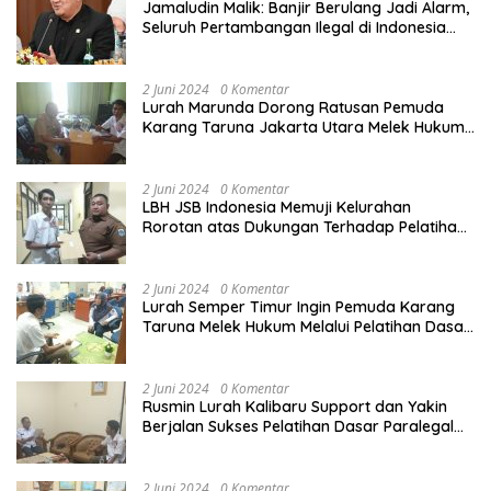
Jamaludin Malik: Banjir Berulang Jadi Alarm,
Seluruh Pertambangan Ilegal di Indonesia
Harus Ditertibkan
2 Juni 2024
0 Komentar
Lurah Marunda Dorong Ratusan Pemuda
Karang Taruna Jakarta Utara Melek Hukum
Melalui Pelatihan Dasar Paralegal Gratis
Yang Diadakan LBH JSB Indonesia
2 Juni 2024
0 Komentar
LBH JSB Indonesia Memuji Kelurahan
Rorotan atas Dukungan Terhadap Pelatihan
Dasar Paralegal Gratis Untuk 150 orang
Pemuda Karang Taruna di Jakarta Utara
2 Juni 2024
0 Komentar
Lurah Semper Timur Ingin Pemuda Karang
Taruna Melek Hukum Melalui Pelatihan Dasar
Paralegal Gratis Yang Diadakan LBH JSB
Indonesia
2 Juni 2024
0 Komentar
Rusmin Lurah Kalibaru Support dan Yakin
Berjalan Sukses Pelatihan Dasar Paralegal
Gratis Untuk Ratusan Karang Taruna di
Jakarta Utara
2 Juni 2024
0 Komentar