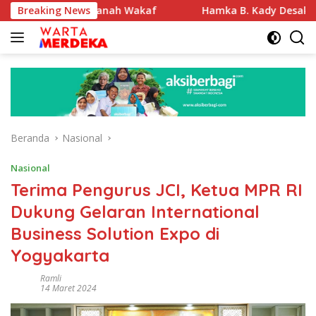
Langsung
fikasi Tanah Wakaf
Breaking News
Hamka B. Kady Desak Evaluasi Per
ke
konten
Beranda
Nasional
Nasional
Terima Pengurus JCI, Ketua MPR RI
Dukung Gelaran International
Business Solution Expo di
Yogyakarta
Ramli
14 Maret 2024