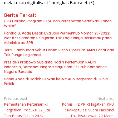
melakukan digitalisasi,” pungkas Bamsoet. (*)
Berita Terkait
DPR Dorong Program PTSL dan Percepatan Sertifikasi Tanah
Wakaf
Hamka B. Kady Desak Evaluasi Permenhub Nomor 28/2022:
Biar Keselamatan Pelayaran Tak Lagi Hanya Bertumpu pada
Administrasi SPB
Jerry Sambuaga Sebut Forum Pleno Diperluas AMPI Cacat dan
Tak Punya Legitimasi
Presiden Prabowo Subianto Hadiri Pertemuan KADIN
Indonesia, Bamsoet: Negara Maju Saat Seluruh Komponen
Negara Bersatu
Habib Aboe di Harlah PII Wati ke-62: Ayo Berperan di Dunia
Politik
Navigasi
Previous post
Next post
Kementerian Pertanian RI
Komisi II DPR RI Ingatkan KPU
pos
Targetkan Produksi 32 juta
: Rekapitulasi Suara Nasional
Ton Beras Tahun 2024
Tak Bisa Lewati 20 Maret