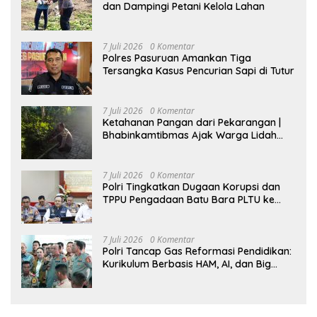
dan Dampingi Petani Kelola Lahan
7 Juli 2026
0 Komentar
Polres Pasuruan Amankan Tiga
Tersangka Kasus Pencurian Sapi di Tutur
7 Juli 2026
0 Komentar
Ketahanan Pangan dari Pekarangan |
Bhabinkamtibmas Ajak Warga Lidah
Wetan Budidaya Singkong
7 Juli 2026
0 Komentar
Polri Tingkatkan Dugaan Korupsi dan
TPPU Pengadaan Batu Bara PLTU ke
Tahap Penyidikan, Kerugian Negara
Diindikasikan Capai Rp5 Triliun
7 Juli 2026
0 Komentar
Polri Tancap Gas Reformasi Pendidikan:
Kurikulum Berbasis HAM, AI, dan Big
Data Siap Berlaku 2027