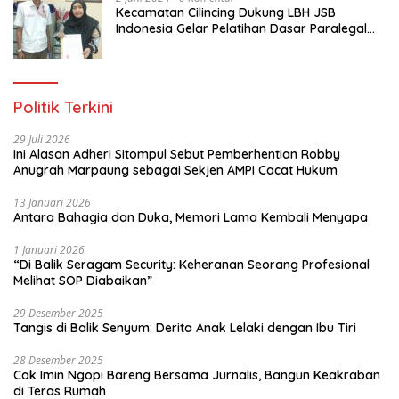
Kecamatan Cilincing Dukung LBH JSB
Indonesia Gelar Pelatihan Dasar Paralegal
Gratis Untuk 150 orang Pemuda Karang
Taruna di Jakarta Utara
Politik Terkini
29 Juli 2026
Ini Alasan Adheri Sitompul Sebut Pemberhentian Robby
Anugrah Marpaung sebagai Sekjen AMPI Cacat Hukum
13 Januari 2026
Antara Bahagia dan Duka, Memori Lama Kembali Menyapa
1 Januari 2026
“Di Balik Seragam Security: Keheranan Seorang Profesional
Melihat SOP Diabaikan”
29 Desember 2025
Tangis di Balik Senyum: Derita Anak Lelaki dengan Ibu Tiri
28 Desember 2025
Cak Imin Ngopi Bareng Bersama Jurnalis, Bangun Keakraban
di Teras Rumah