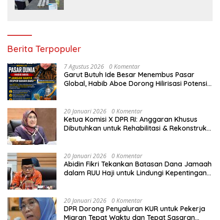
Seluruh Anggota Bebas Narkotika
Berita Terpopuler
7 Agustus 2026
0 Komentar
Garut Butuh Ide Besar Menembus Pasar
Global, Habib Aboe Dorong Hilirisasi Potensi
Daerah
20 Januari 2026
0 Komentar
Ketua Komisi X DPR RI: Anggaran Khusus
Dibutuhkan untuk Rehabilitasi & Rekonstruksi
Sekolah Rusak Akibat Bencana
20 Januari 2026
0 Komentar
Abidin Fikri Tekankan Batasan Dana Jamaah
dalam RUU Haji untuk Lindungi Kepentingan
Calon Haji
20 Januari 2026
0 Komentar
DPR Dorong Penyaluran KUR untuk Pekerja
Migran Tepat Waktu dan Tepat Sasaran