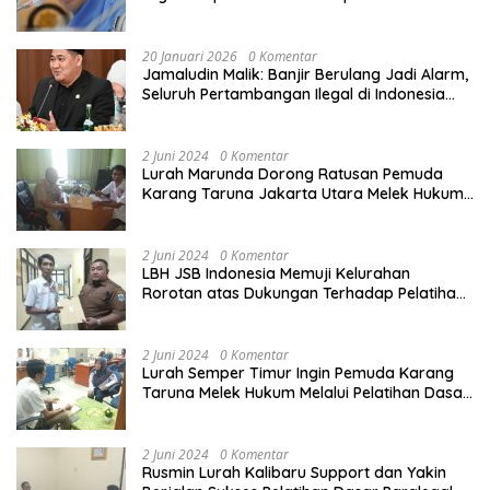
demi Perlindungan Ekonomi PMI
20 Januari 2026
0 Komentar
Jamaludin Malik: Banjir Berulang Jadi Alarm,
Seluruh Pertambangan Ilegal di Indonesia
Harus Ditertibkan
2 Juni 2024
0 Komentar
Lurah Marunda Dorong Ratusan Pemuda
Karang Taruna Jakarta Utara Melek Hukum
Melalui Pelatihan Dasar Paralegal Gratis
Yang Diadakan LBH JSB Indonesia
2 Juni 2024
0 Komentar
LBH JSB Indonesia Memuji Kelurahan
Rorotan atas Dukungan Terhadap Pelatihan
Dasar Paralegal Gratis Untuk 150 orang
Pemuda Karang Taruna di Jakarta Utara
2 Juni 2024
0 Komentar
Lurah Semper Timur Ingin Pemuda Karang
Taruna Melek Hukum Melalui Pelatihan Dasar
Paralegal Gratis Yang Diadakan LBH JSB
Indonesia
2 Juni 2024
0 Komentar
Rusmin Lurah Kalibaru Support dan Yakin