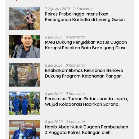
7 Agustus 2026
0 Komentar
Polres Probolinggo Intensifkan
Penanganan Karhutla di Lereng Gunung
Bromo
8 Juli 2026
0 Komentar
MAKI Dukung Penyidikan Kasus Dugaan
Korupsi Pasokan Batu Bara yang Diusut
Kortastipidkor Polri
8 Juli 2026
0 Komentar
Bhabinkamtibmas Kelurahan Benowo
Dukung Program Ketahanan Pangan
Melalui Sambang Peternak Sapi
8 Juli 2026
0 Komentar
Peresmian Taman Pintar Juanda Japfa,
Wujud Kolaborasi Hadirkan Sarana
Edukasi Inspiratif
8 Juli 2026
0 Komentar
Habib Aboe Kutuk Dugaan Pembunuhan
3 Anggota Polres Katingan oleh
Komplotan Narkoba