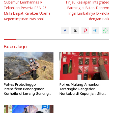
Gubernur Lemhannas RI
Tinjau Kesiapan Integrated
pos
Tekankan Peserta P3N 25
Farming di Blitar, Danrem
Miliki Empat Karakter Utama
Ingin Limbahnya Dikelola
Kepemimpinan Nasional
dengan Baik
Baca Juga
Polres Probolinggo
Polres Malang Amankan
Intensifkan Penanganan
Tersangka Pengedar
Karhutla di Lereng Gunung
Narkoba di Kepanjen, Sita
Bromo
Sabu 96 Gram dan Ganja 131
Gram