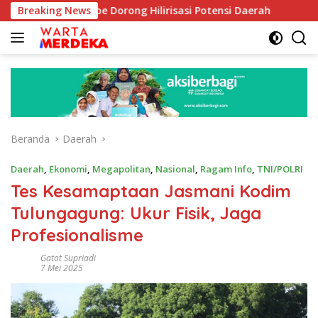
Langsung
ib Aboe Dorong Hilirisasi Potensi Daerah
Breaking News
DPR Dorong P
ke
konten
Beranda
Daerah
Daerah
,
Ekonomi
,
Megapolitan
,
Nasional
,
Ragam Info
,
TNI/POLRI
Tes Kesamaptaan Jasmani Kodim
Tulungagung: Ukur Fisik, Jaga
Profesionalisme
Gatot Supriadi
7 Mei 2025