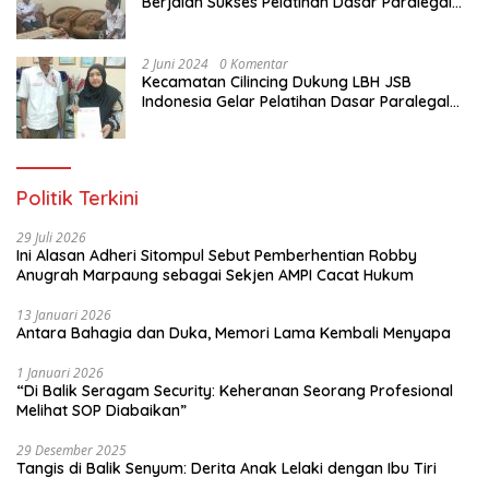
Berjalan Sukses Pelatihan Dasar Paralegal
Gratis Untuk Ratusan Karang Taruna di
Jakarta Utara
2 Juni 2024
0 Komentar
Kecamatan Cilincing Dukung LBH JSB
Indonesia Gelar Pelatihan Dasar Paralegal
Gratis Untuk 150 orang Pemuda Karang
Taruna di Jakarta Utara
Politik Terkini
29 Juli 2026
Ini Alasan Adheri Sitompul Sebut Pemberhentian Robby
Anugrah Marpaung sebagai Sekjen AMPI Cacat Hukum
13 Januari 2026
Antara Bahagia dan Duka, Memori Lama Kembali Menyapa
1 Januari 2026
“Di Balik Seragam Security: Keheranan Seorang Profesional
Melihat SOP Diabaikan”
29 Desember 2025
Tangis di Balik Senyum: Derita Anak Lelaki dengan Ibu Tiri