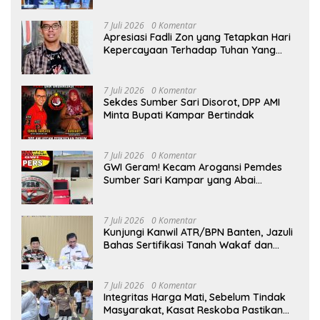
7 Juli 2026
0 Komentar
Apresiasi Fadli Zon yang Tetapkan Hari
Kepercayaan Terhadap Tuhan Yang
Maha Esa, Hizkia: Pelaksanaan Amanat
Konstitusi
7 Juli 2026
0 Komentar
Sekdes Sumber Sari Disorot, DPP AMI
Minta Bupati Kampar Bertindak
7 Juli 2026
0 Komentar
GWI Geram! Kecam Arogansi Pemdes
Sumber Sari Kampar yang Abai
Lambang Negara dan Alergi Kritik
Jurnalis
7 Juli 2026
0 Komentar
Kunjungi Kanwil ATR/BPN Banten, Jazuli
Bahas Sertifikasi Tanah Wakaf dan
Perlindungan Lahan Pertanian Rakyat
7 Juli 2026
0 Komentar
Integritas Harga Mati, Sebelum Tindak
Masyarakat, Kasat Reskoba Pastikan