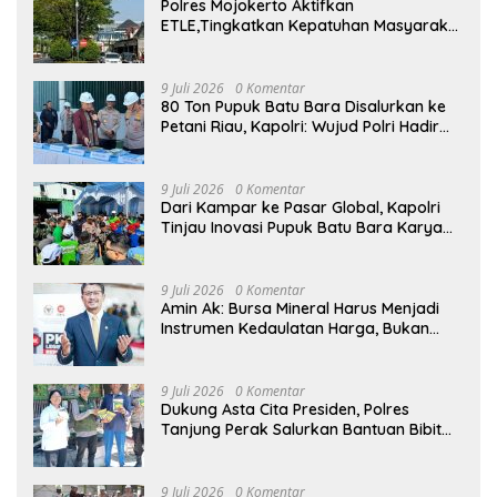
Polres Mojokerto Aktifkan
ETLE,Tingkatkan Kepatuhan Masyarakat
Dalam Berkendara
9 Juli 2026
0 Komentar
80 Ton Pupuk Batu Bara Disalurkan ke
Petani Riau, Kapolri: Wujud Polri Hadir
untuk Masyarakat
9 Juli 2026
0 Komentar
Dari Kampar ke Pasar Global, Kapolri
Tinjau Inovasi Pupuk Batu Bara Karya
Anak Bangsa
9 Juli 2026
0 Komentar
Amin Ak: Bursa Mineral Harus Menjadi
Instrumen Kedaulatan Harga, Bukan
Sekadar Lembaga Baru
9 Juli 2026
0 Komentar
Dukung Asta Cita Presiden, Polres
Tanjung Perak Salurkan Bantuan Bibit
Jagung Manis di Tambak Wedi.
9 Juli 2026
0 Komentar