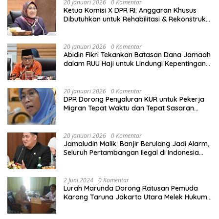
20 Januari 2026
0 Komentar
Ketua Komisi X DPR RI: Anggaran Khusus
Dibutuhkan untuk Rehabilitasi & Rekonstruksi
Sekolah Rusak Akibat Bencana
20 Januari 2026
0 Komentar
Abidin Fikri Tekankan Batasan Dana Jamaah
dalam RUU Haji untuk Lindungi Kepentingan
Calon Haji
20 Januari 2026
0 Komentar
DPR Dorong Penyaluran KUR untuk Pekerja
Migran Tepat Waktu dan Tepat Sasaran
demi Perlindungan Ekonomi PMI
20 Januari 2026
0 Komentar
Jamaludin Malik: Banjir Berulang Jadi Alarm,
Seluruh Pertambangan Ilegal di Indonesia
Harus Ditertibkan
2 Juni 2024
0 Komentar
Lurah Marunda Dorong Ratusan Pemuda
Karang Taruna Jakarta Utara Melek Hukum
Melalui Pelatihan Dasar Paralegal Gratis
Yang Diadakan LBH JSB Indonesia