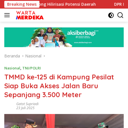
Langsung
orong Hilirisasi Potensi Daerah
Breaking News
DPR Dorong Program P
ke
konten
Beranda
Nasional
Nasional
,
TNI/POLRI
TMMD ke-125 di Kampung Pesilat
Siap Buka Akses Jalan Baru
Sepanjang 3.500 Meter
Gatot Supriadi
23 Juli 2025