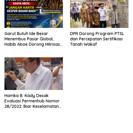
Garut Butuh Ide Besar
DPR Dorong Program PTSL
Menembus Pasar Global,
dan Percepatan Sertifikasi
Habib Aboe Dorong Hilirisasi
Tanah Wakaf
Potensi Daerah
Hamka B. Kady Desak
Evaluasi Permenhub Nomor
28/2022: Biar Keselamatan
Pelayaran Tak Lagi Hanya
Bertumpu pada Administrasi
SPB