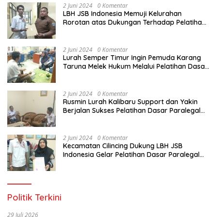
2 Juni 2024
0 Komentar
LBH JSB Indonesia Memuji Kelurahan
Rorotan atas Dukungan Terhadap Pelatihan
Dasar Paralegal Gratis Untuk 150 orang
Pemuda Karang Taruna di Jakarta Utara
2 Juni 2024
0 Komentar
Lurah Semper Timur Ingin Pemuda Karang
Taruna Melek Hukum Melalui Pelatihan Dasar
Paralegal Gratis Yang Diadakan LBH JSB
Indonesia
2 Juni 2024
0 Komentar
Rusmin Lurah Kalibaru Support dan Yakin
Berjalan Sukses Pelatihan Dasar Paralegal
Gratis Untuk Ratusan Karang Taruna di
Jakarta Utara
2 Juni 2024
0 Komentar
Kecamatan Cilincing Dukung LBH JSB
Indonesia Gelar Pelatihan Dasar Paralegal
Gratis Untuk 150 orang Pemuda Karang
Taruna di Jakarta Utara
Politik Terkini
29 Juli 2026