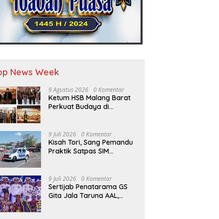
op News Week
9 Agustus 2026
0 Komentar
Ketum HSB Malang Barat
Perkuat Budaya di
Kongres Nusantara
9 Juli 2026
0 Komentar
Kisah Tori, Sang Pemandu
Praktik Satpas SIM
Colombo yang Mengabdi
Sepenuh Hati Selama Lebih
dari Satu Dekade
9 Juli 2026
0 Komentar
Sertijab Penatarama GS
Gita Jala Taruna AAL,
Danpuspenerbal Turut
Hadir Saksikan Parade