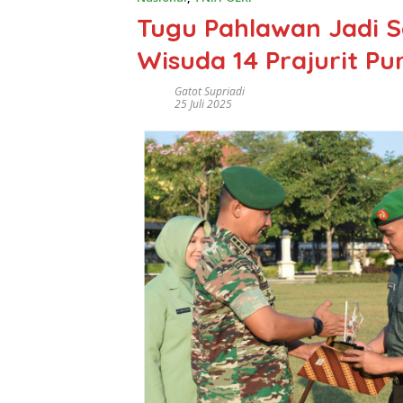
Tugu Pahlawan Jadi 
Wisuda 14 Prajurit Pu
Gatot Supriadi
25 Juli 2025