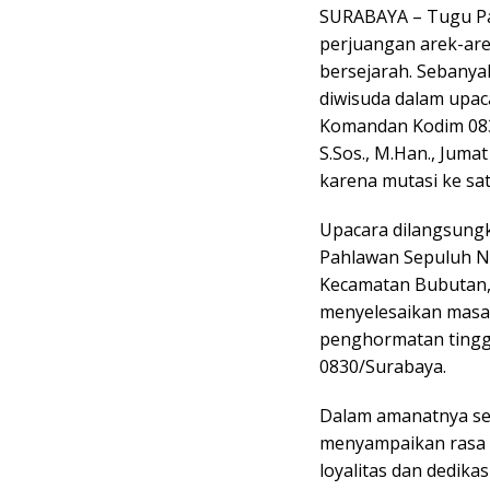
SURABAYA – Tugu Pa
perjuangan arek-are
bersejarah. Sebanya
diwisuda dalam upac
Komandan Kodim 0830
S.Sos., M.Han., Jumat 
karena mutasi ke sa
Upacara dilangsung
Pahlawan Sepuluh N
Kecamatan Bubutan, 
menyelesaikan masa
penghormatan tinggi
0830/Surabaya.
Dalam amanatnya seb
menyampaikan rasa
loyalitas dan dedika