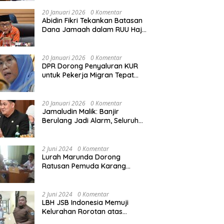
Rekonstruksi Sekolah Rusak
Akibat Bencana
20 Januari 2026
0 Komentar
Abidin Fikri Tekankan Batasan
Dana Jamaah dalam RUU Haji
untuk Lindungi Kepentingan
Calon Haji
20 Januari 2026
0 Komentar
DPR Dorong Penyaluran KUR
untuk Pekerja Migran Tepat
Waktu dan Tepat Sasaran
demi Perlindungan Ekonomi
PMI
20 Januari 2026
0 Komentar
Jamaludin Malik: Banjir
Berulang Jadi Alarm, Seluruh
Pertambangan Ilegal di
Indonesia Harus Ditertibkan
2 Juni 2024
0 Komentar
Lurah Marunda Dorong
Ratusan Pemuda Karang
Taruna Jakarta Utara Melek
Hukum Melalui Pelatihan Dasar
Paralegal Gratis Yang
2 Juni 2024
0 Komentar
Diadakan LBH JSB Indonesia
LBH JSB Indonesia Memuji
Kelurahan Rorotan atas
Dukungan Terhadap Pelatihan