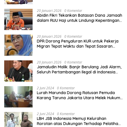
20 Januari 2026
0 Komentar
Abidin Fikri Tekankan Batasan Dana Jamaah
dalam RUU Haji untuk Lindungi Kepentingan
Calon Haji
20 Januari 2026
0 Komentar
DPR Dorong Penyaluran KUR untuk Pekerja
Migran Tepat Waktu dan Tepat Sasaran
demi Perlindungan Ekonomi PMI
20 Januari 2026
0 Komentar
Jamaludin Malik: Banjir Berulang Jadi Alarm,
Seluruh Pertambangan Ilegal di Indonesia
Harus Ditertibkan
2 Juni 2024
0 Komentar
Lurah Marunda Dorong Ratusan Pemuda
Karang Taruna Jakarta Utara Melek Hukum
Melalui Pelatihan Dasar Paralegal Gratis
Yang Diadakan LBH JSB Indonesia
2 Juni 2024
0 Komentar
LBH JSB Indonesia Memuji Kelurahan
Rorotan atas Dukungan Terhadap Pelatihan