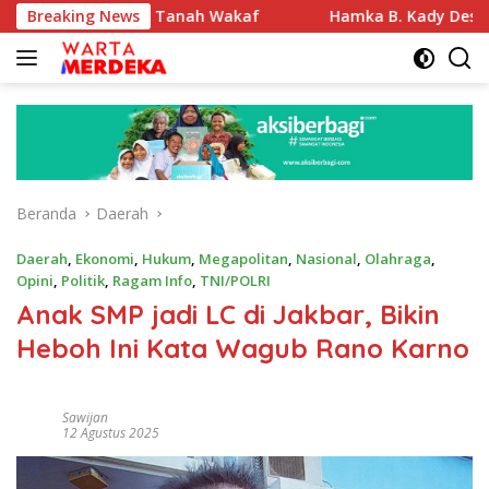
Langsung
ifikasi Tanah Wakaf
Breaking News
Hamka B. Kady Desak Evaluasi Per
ke
konten
Beranda
Daerah
Daerah
,
Ekonomi
,
Hukum
,
Megapolitan
,
Nasional
,
Olahraga
,
Opini
,
Politik
,
Ragam Info
,
TNI/POLRI
Anak SMP jadi LC di Jakbar, Bikin
Heboh Ini Kata Wagub Rano Karno
Sawijan
12 Agustus 2025