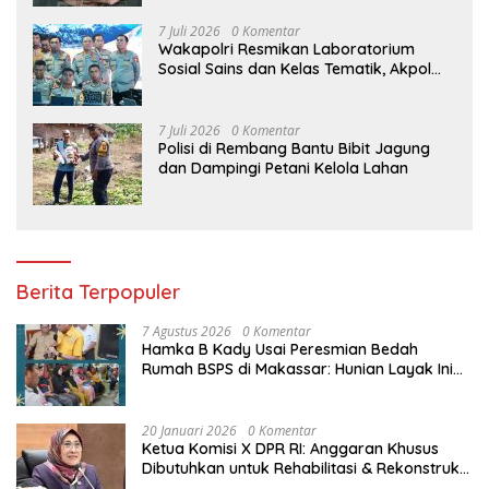
7 Juli 2026
0 Komentar
Wakapolri Resmikan Laboratorium
Sosial Sains dan Kelas Tematik, Akpol
Perkuat Scientific Policing
7 Juli 2026
0 Komentar
Polisi di Rembang Bantu Bibit Jagung
dan Dampingi Petani Kelola Lahan
Berita Terpopuler
7 Agustus 2026
0 Komentar
Hamka B Kady Usai Peresmian Bedah
Rumah BSPS di Makassar: Hunian Layak Ini
Hak Dasar Masyarakat
20 Januari 2026
0 Komentar
Ketua Komisi X DPR RI: Anggaran Khusus
Dibutuhkan untuk Rehabilitasi & Rekonstruksi
Sekolah Rusak Akibat Bencana