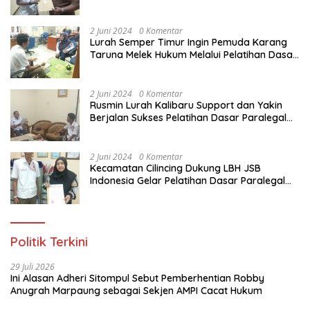
Dasar Paralegal Gratis Untuk 150 orang
Pemuda Karang Taruna di Jakarta Utara
2 Juni 2024
0 Komentar
Lurah Semper Timur Ingin Pemuda Karang
Taruna Melek Hukum Melalui Pelatihan Dasar
Paralegal Gratis Yang Diadakan LBH JSB
Indonesia
2 Juni 2024
0 Komentar
Rusmin Lurah Kalibaru Support dan Yakin
Berjalan Sukses Pelatihan Dasar Paralegal
Gratis Untuk Ratusan Karang Taruna di
Jakarta Utara
2 Juni 2024
0 Komentar
Kecamatan Cilincing Dukung LBH JSB
Indonesia Gelar Pelatihan Dasar Paralegal
Gratis Untuk 150 orang Pemuda Karang
Taruna di Jakarta Utara
Politik Terkini
29 Juli 2026
Ini Alasan Adheri Sitompul Sebut Pemberhentian Robby
Anugrah Marpaung sebagai Sekjen AMPI Cacat Hukum