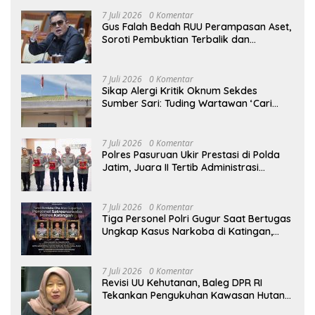
Bus di Nganjuk
7 Juli 2026
0 Komentar
Gus Falah Bedah RUU Perampasan Aset,
Soroti Pembuktian Terbalik dan
Pertanyakan Posisi Kejaksaan
7 Juli 2026
0 Komentar
Sikap Alergi Kritik Oknum Sekdes
Sumber Sari: Tuding Wartawan ‘Cari
Kesalahan’ Saat Dipertanyakan Soal
Bendera Lusuh dan Layanan PATEN
CETAR yang Diduga Mandek
7 Juli 2026
0 Komentar
Polres Pasuruan Ukir Prestasi di Polda
Jatim, Juara II Tertib Administrasi
Pelaporan DORS Dan Ungkap Kasus
7 Juli 2026
0 Komentar
Tiga Personel Polri Gugur Saat Bertugas
Ungkap Kasus Narkoba di Katingan,
Dianugerahi Kenaikan Pangkat Luar
Biasa Anumerta
7 Juli 2026
0 Komentar
Revisi UU Kehutanan, Baleg DPR RI
Tekankan Pengukuhan Kawasan Hutan
Tak Boleh Dilakukan Sepihak