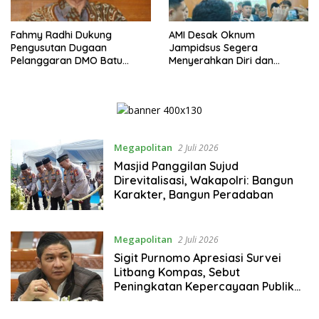
Fahmy Radhi Dukung
AMI Desak Oknum
Pengusutan Dugaan
Jampidsus Segera
Pelanggaran DMO Batu
Menyerahkan Diri dan
Bara, Minta Sanksi Tegas
Menghadapi Proses Hukum
bagi Pelanggar
Megapolitan
2 Juli 2026
Masjid Panggilan Sujud
Direvitalisasi, Wakapolri: Bangun
Karakter, Bangun Peradaban
Megapolitan
2 Juli 2026
Sigit Purnomo Apresiasi Survei
Litbang Kompas, Sebut
Peningkatan Kepercayaan Publik
Cerminkan Polri Semakin
Profesional dan Dekat dengan