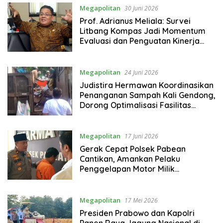
Masyarakat
Megapolitan
30 Juni 2026
Prof. Adrianus Meliala: Survei
Litbang Kompas Jadi Momentum
Evaluasi dan Penguatan Kinerja
Kepolisian
Megapolitan
24 Juni 2026
Judistira Hermawan Koordinasikan
Penanganan Sampah Kali Gendong,
Dorong Optimalisasi Fasilitas
hingga Kajian Biopori Jumbo
Megapolitan
17 Juni 2026
Gerak Cepat Polsek Pabean
Cantikan, Amankan Pelaku
Penggelapan Motor Milik
Temannya
Megapolitan
17 Mei 2026
Presiden Prabowo dan Kapolri
Panen Raya Jagung Nasional di