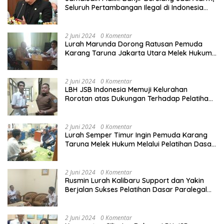
Seluruh Pertambangan Ilegal di Indonesia
Harus Ditertibkan
2 Juni 2024
0 Komentar
Lurah Marunda Dorong Ratusan Pemuda
Karang Taruna Jakarta Utara Melek Hukum
Melalui Pelatihan Dasar Paralegal Gratis
Yang Diadakan LBH JSB Indonesia
2 Juni 2024
0 Komentar
LBH JSB Indonesia Memuji Kelurahan
Rorotan atas Dukungan Terhadap Pelatihan
Dasar Paralegal Gratis Untuk 150 orang
Pemuda Karang Taruna di Jakarta Utara
2 Juni 2024
0 Komentar
Lurah Semper Timur Ingin Pemuda Karang
Taruna Melek Hukum Melalui Pelatihan Dasar
Paralegal Gratis Yang Diadakan LBH JSB
Indonesia
2 Juni 2024
0 Komentar
Rusmin Lurah Kalibaru Support dan Yakin
Berjalan Sukses Pelatihan Dasar Paralegal
Gratis Untuk Ratusan Karang Taruna di
Jakarta Utara
2 Juni 2024
0 Komentar