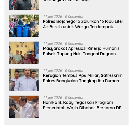
11 Juli 2026
0 Komentar
Polres Bojonegoro Salurkan 16 Ribu Liter
Air Bersih untuk Warga Terdampak
Kemarau di Ngambon
11 Juli 2026
0 Komentar
Masyarakat Apresiasi Kinerja Humanis
Polsek Tapung Hulu Tangani Dugaan
Kasus Curat di Desa Intan Jaya
11 Juli 2026
0 Komentar
Kerugian Tembus Rp6 Milliar, Satreskrim
Polres Bangkalan Tangkap Ibu Rumah
Tangga Pelaku Arisan Bodong
11 Juli 2026
0 Komentar
Hamka B. Kady Tegaskan Program
Pemerintah Wajib Dibahas Bersama DPR
Sebelum Masuk Tahap Penganggaran