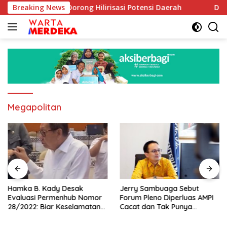
Langsung
orong Hilirisasi Potensi Daerah
Breaking News
DPR Dorong Program P
ke
konten
Megapolitan
Hamka B. Kady Desak
Jerry Sambuaga Sebut
Evaluasi Permenhub Nomor
Forum Pleno Diperluas AMPI
28/2022: Biar Keselamatan
Cacat dan Tak Punya
Pelayaran Tak Lagi Hanya
Legitimasi
Bertumpu pada Administrasi