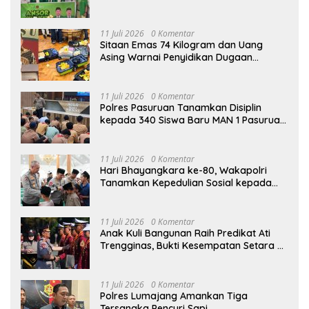
Berkarya dan Berprestasi
11 Juli 2026
0 Komentar
Sitaan Emas 74 Kilogram dan Uang
Asing Warnai Penyidikan Dugaan
Korupsi Batu Bara PLTU Rp5 Triliun
11 Juli 2026
0 Komentar
Polres Pasuruan Tanamkan Disiplin
kepada 340 Siswa Baru MAN 1 Pasuruan,
Bekal Wujudkan Generasi Berkarakter
11 Juli 2026
0 Komentar
Hari Bhayangkara ke-80, Wakapolri
Tanamkan Kepedulian Sosial kepada
Taruna Akpol Lewat Santunan Anak
Yatim
11 Juli 2026
0 Komentar
Anak Kuli Bangunan Raih Predikat Ati
Trengginas, Bukti Kesempatan Setara di
Akpol
11 Juli 2026
0 Komentar
Polres Lumajang Amankan Tiga
Tersangka Pencuri Sapi