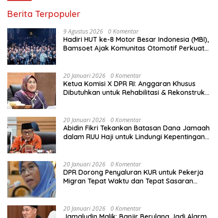
Berita Terpopuler
9 Agustus 2026
0 Komentar
Hadiri HUT ke-8 Motor Besar Indonesia (MBI),
Bamsoet Ajak Komunitas Otomotif Perkuat
Brotherhood dan Persatuan Bangsa di
Tengah Derasnya Provokasi Pecah Belah
Bangsa
20 Januari 2026
0 Komentar
Ketua Komisi X DPR RI: Anggaran Khusus
Dibutuhkan untuk Rehabilitasi & Rekonstruksi
Sekolah Rusak Akibat Bencana
20 Januari 2026
0 Komentar
Abidin Fikri Tekankan Batasan Dana Jamaah
dalam RUU Haji untuk Lindungi Kepentingan
Calon Haji
20 Januari 2026
0 Komentar
DPR Dorong Penyaluran KUR untuk Pekerja
Migran Tepat Waktu dan Tepat Sasaran
demi Perlindungan Ekonomi PMI
20 Januari 2026
0 Komentar
Jamaludin Malik: Banjir Berulang Jadi Alarm,