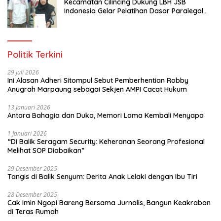
Kecamatan Cilincing Dukung LBH JSB
Indonesia Gelar Pelatihan Dasar Paralegal
Gratis Untuk 150 orang Pemuda Karang
Taruna di Jakarta Utara
Politik Terkini
29 Juli 2026
Ini Alasan Adheri Sitompul Sebut Pemberhentian Robby
Anugrah Marpaung sebagai Sekjen AMPI Cacat Hukum
13 Januari 2026
Antara Bahagia dan Duka, Memori Lama Kembali Menyapa
1 Januari 2026
“Di Balik Seragam Security: Keheranan Seorang Profesional
Melihat SOP Diabaikan”
29 Desember 2025
Tangis di Balik Senyum: Derita Anak Lelaki dengan Ibu Tiri
28 Desember 2025
Cak Imin Ngopi Bareng Bersama Jurnalis, Bangun Keakraban
di Teras Rumah