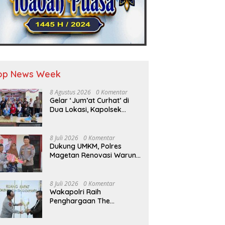
op News Week
8 Agustus 2026
0 Komentar
Gelar ‘Jum’at Curhat’ di
Dua Lokasi, Kapolsek
Krembangan Tegaskan
Komitmen ‘Jogo Perak’
dan Siap Sikat Peredaran
8 Juli 2026
0 Komentar
Miras
Dukung UMKM, Polres
Magetan Renovasi Warung
Bu Tiyem di Hari
Bhayangkara ke – 80
8 Juli 2026
0 Komentar
Wakapolri Raih
Penghargaan The
Visionary Leader of
National Security,