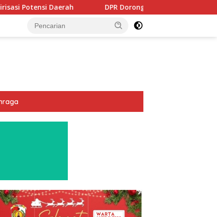
DPR Dorong Program PTSL dan Percepatan Sertifikasi T
hraga