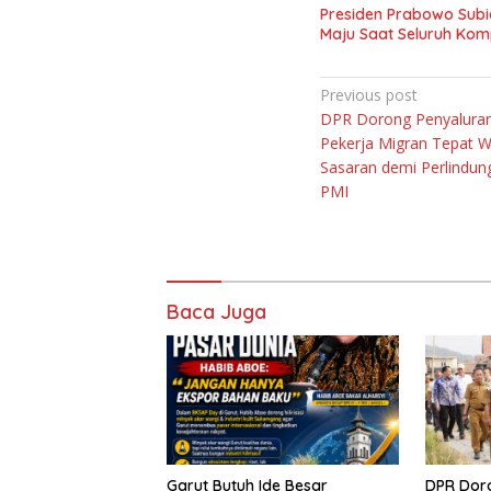
Presiden Prabowo Subi
Maju Saat Seluruh Ko
Navigasi
Previous post
DPR Dorong Penyalura
pos
Pekerja Migran Tepat W
Sasaran demi Perlindu
PMI
Baca Juga
Garut Butuh Ide Besar
DPR Dor