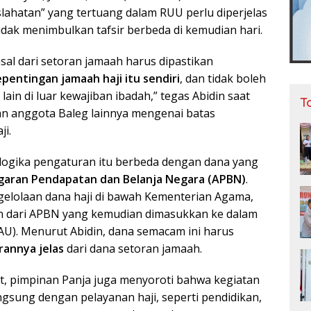
slahatan” yang tertuang dalam RUU perlu diperjelas
tidak menimbulkan tafsir berbeda di kemudian hari.
sal dari setoran jamaah harus dipastikan
pentingan jamaah haji itu sendiri
, dan tidak boleh
lain di luar kewajiban ibadah,” tegas Abidin saat
T
n anggota Baleg lainnya mengenai batas
i.
 logika pengaturan itu berbeda dengan dana yang
aran Pendapatan dan Belanja Negara (APBN)
.
elolaan dana haji di bawah Kementerian Agama,
n dari APBN yang kemudian dimasukkan ke dalam
U). Menurut Abidin, dana semacam ini harus
rannya jelas
dari dana setoran jamaah.
t, pimpinan Panja juga menyoroti bahwa kegiatan
angsung dengan pelayanan haji, seperti pendidikan,