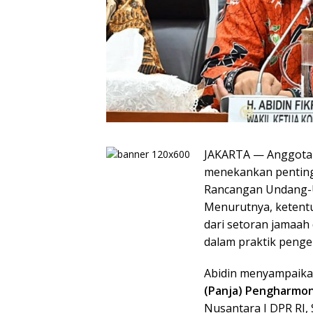
JAKARTA — Anggota B
menekankan penting
Rancangan Undang-U
Menurutnya, ketentu
dari setoran jamaah 
dalam praktik penge
Abidin menyampaikan
(Panja) Pengharmon
Nusantara I DPR RI, S