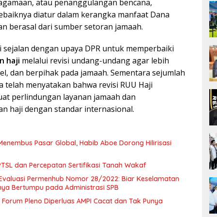
keagamaan, atau penanggulangan bencana,
ebaiknya diatur dalam kerangka manfaat Dana
n berasal dari sumber setoran jamaah.
i sejalan dengan upaya DPR untuk memperbaiki
n haji
melalui revisi undang-undang agar lebih
el, dan berpihak pada jamaah. Sementara sejumlah
ga telah menyatakan bahwa revisi RUU Haji
at perlindungan layanan jamaah dan
n haji dengan standar internasional.
Menembus Pasar Global, Habib Aboe Dorong Hilirisasi
SL dan Percepatan Sertifikasi Tanah Wakaf
Evaluasi Permenhub Nomor 28/2022: Biar Keselamatan
nya Bertumpu pada Administrasi SPB
Forum Pleno Diperluas AMPI Cacat dan Tak Punya