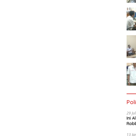
Poli
29 Ju
Ini 
Robb
Cac
13 Ja