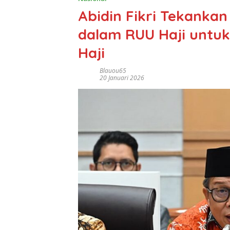
Abidin Fikri Tekanka
dalam RUU Haji untuk
Haji
Blauou65
20 Januari 2026