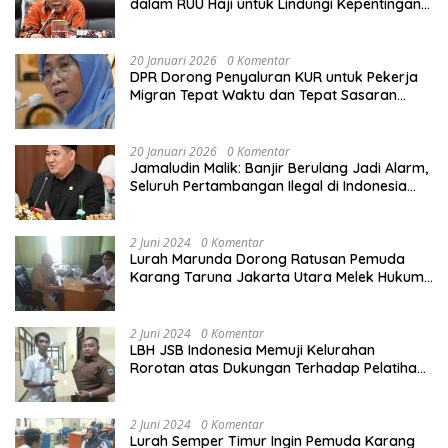
dalam RUU Haji untuk Lindungi Kepentingan
Calon Haji
20 Januari 2026
0 Komentar
DPR Dorong Penyaluran KUR untuk Pekerja
Migran Tepat Waktu dan Tepat Sasaran
demi Perlindungan Ekonomi PMI
20 Januari 2026
0 Komentar
Jamaludin Malik: Banjir Berulang Jadi Alarm,
Seluruh Pertambangan Ilegal di Indonesia
Harus Ditertibkan
2 Juni 2024
0 Komentar
Lurah Marunda Dorong Ratusan Pemuda
Karang Taruna Jakarta Utara Melek Hukum
Melalui Pelatihan Dasar Paralegal Gratis
Yang Diadakan LBH JSB Indonesia
2 Juni 2024
0 Komentar
LBH JSB Indonesia Memuji Kelurahan
Rorotan atas Dukungan Terhadap Pelatihan
Dasar Paralegal Gratis Untuk 150 orang
Pemuda Karang Taruna di Jakarta Utara
2 Juni 2024
0 Komentar
Lurah Semper Timur Ingin Pemuda Karang