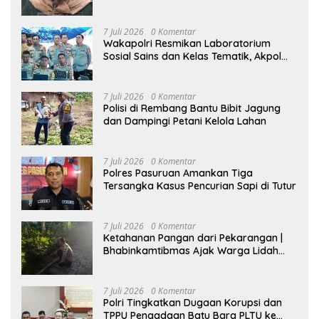
Tak Boleh Dilakukan Sepihak
7 Juli 2026
0 Komentar
Wakapolri Resmikan Laboratorium
Sosial Sains dan Kelas Tematik, Akpol
Perkuat Scientific Policing
7 Juli 2026
0 Komentar
Polisi di Rembang Bantu Bibit Jagung
dan Dampingi Petani Kelola Lahan
7 Juli 2026
0 Komentar
Polres Pasuruan Amankan Tiga
Tersangka Kasus Pencurian Sapi di Tutur
7 Juli 2026
0 Komentar
Ketahanan Pangan dari Pekarangan |
Bhabinkamtibmas Ajak Warga Lidah
Wetan Budidaya Singkong
7 Juli 2026
0 Komentar
Polri Tingkatkan Dugaan Korupsi dan
TPPU Pengadaan Batu Bara PLTU ke