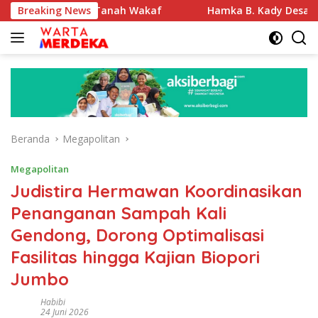
Langsung
asi Tanah Wakaf
Breaking News
Hamka B. Kady Desak Evaluasi Permen
ke
konten
Beranda
Megapolitan
Megapolitan
Judistira Hermawan Koordinasikan
Penanganan Sampah Kali
Gendong, Dorong Optimalisasi
Fasilitas hingga Kajian Biopori
Jumbo
Habibi
24 Juni 2026