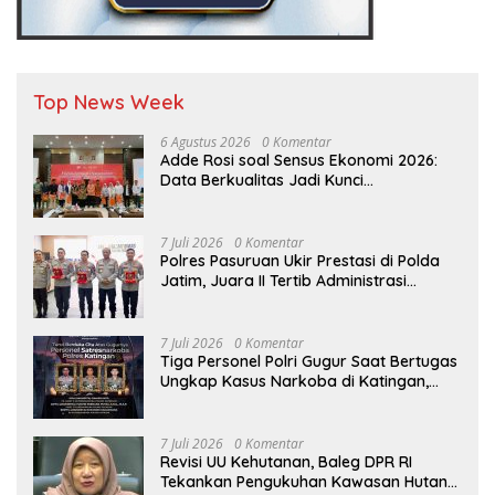
Top News Week
6 Agustus 2026
0 Komentar
Adde Rosi soal Sensus Ekonomi 2026:
Data Berkualitas Jadi Kunci
Pembangunan Indonesia
7 Juli 2026
0 Komentar
Polres Pasuruan Ukir Prestasi di Polda
Jatim, Juara II Tertib Administrasi
Pelaporan DORS Dan Ungkap Kasus
7 Juli 2026
0 Komentar
Tiga Personel Polri Gugur Saat Bertugas
Ungkap Kasus Narkoba di Katingan,
Dianugerahi Kenaikan Pangkat Luar
Biasa Anumerta
7 Juli 2026
0 Komentar
Revisi UU Kehutanan, Baleg DPR RI
Tekankan Pengukuhan Kawasan Hutan