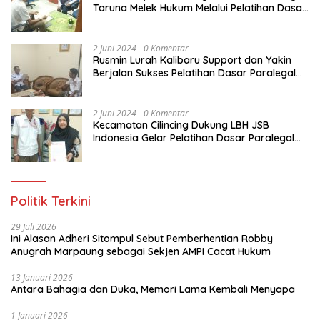
Taruna Melek Hukum Melalui Pelatihan Dasar
Paralegal Gratis Yang Diadakan LBH JSB
Indonesia
2 Juni 2024
0 Komentar
Rusmin Lurah Kalibaru Support dan Yakin
Berjalan Sukses Pelatihan Dasar Paralegal
Gratis Untuk Ratusan Karang Taruna di
Jakarta Utara
2 Juni 2024
0 Komentar
Kecamatan Cilincing Dukung LBH JSB
Indonesia Gelar Pelatihan Dasar Paralegal
Gratis Untuk 150 orang Pemuda Karang
Taruna di Jakarta Utara
Politik Terkini
29 Juli 2026
Ini Alasan Adheri Sitompul Sebut Pemberhentian Robby
Anugrah Marpaung sebagai Sekjen AMPI Cacat Hukum
13 Januari 2026
Antara Bahagia dan Duka, Memori Lama Kembali Menyapa
1 Januari 2026