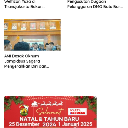
Welfizon Yuza di
Pengusutan Dugaan
Transjakarta Bukan
Pelanggaran DMO Batu Bara,
Kebetulan, Sejak Dulu Sudah
Minta Sanksi Tegas bagi
Berprestasi
Pelanggar
AMI Desak Oknum
Jampidsus Segera
Menyerahkan Diri dan
Menghadapi Proses Hukum