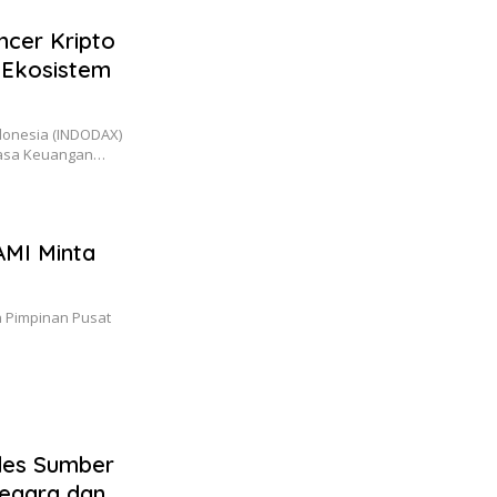
ncer Kripto
 Ekosistem
donesia (INDODAX)
 Jasa Keuangan…
AMI Minta
 Pimpinan Pusat
des Sumber
egara dan