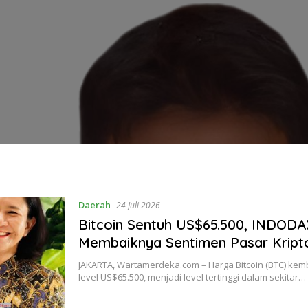
Daerah
24 Juli 2026
Bitcoin Sentuh US$65.500, INDODA
Membaiknya Sentimen Pasar Kript
JAKARTA, Wartamerdeka.com – Harga Bitcoin (BTC) ke
level US$65.500, menjadi level tertinggi dalam sekitar…