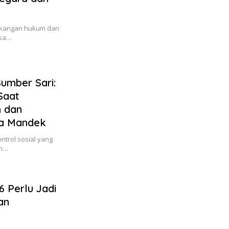
gkangan hukum dan
esa…
Sumber Sari:
Saat
h dan
ga Mandek
trol sosial yang
an…
 Perlu Jadi
an