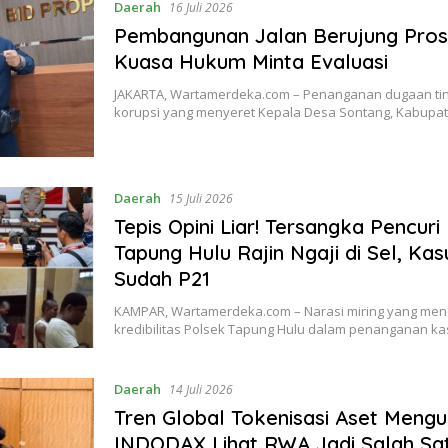
Daerah
16 Juli 2026
Pembangunan Jalan Berujung Pro
Kuasa Hukum Minta Evaluasi
JAKARTA, Wartamerdeka.com – Penanganan dugaan ti
korupsi yang menyeret Kepala Desa Sontang, Kabupa
Daerah
15 Juli 2026
Tepis Opini Liar! Tersangka Pencuri
Tapung Hulu Rajin Ngaji di Sel, Ka
Sudah P21
KAMPAR, Wartamerdeka.com – Narasi miring yang me
kredibilitas Polsek Tapung Hulu dalam penanganan k
Daerah
14 Juli 2026
Tren Global Tokenisasi Aset Mengu
INDODAX Lihat RWA Jadi Salah Sa