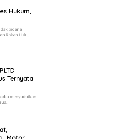
ses Hukum,
ndak pidana
ten Rokan Hulu,…
 PLTD
sus Ternyata
ncoba menyudutkan
asus…
at,
tu Motor