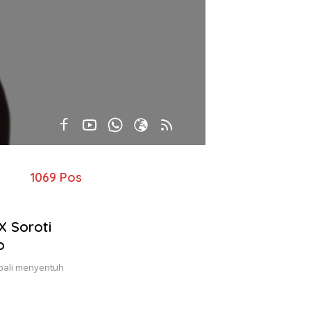
1069 Pos
X Soroti
o
mbali menyentuh