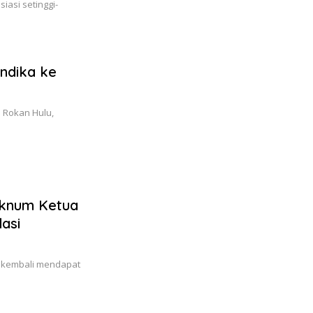
asi setinggi-
ndika ke
 Rokan Hulu,
Oknum Ketua
asi
 kembali mendapat