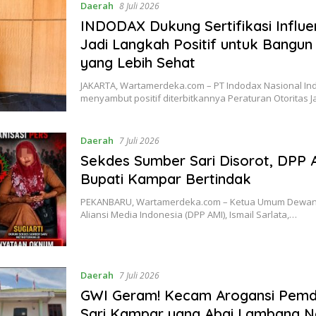
Daerah
8 Juli 2026
INDODAX Dukung Sertifikasi Influe
Jadi Langkah Positif untuk Bangun
yang Lebih Sehat
JAKARTA, Wartamerdeka.com – PT Indodax Nasional In
menyambut positif diterbitkannya Peraturan Otoritas
Daerah
7 Juli 2026
Sekdes Sumber Sari Disorot, DPP 
Bupati Kampar Bertindak
PEKANBARU, Wartamerdeka.com – Ketua Umum Dewan
Aliansi Media Indonesia (DPP AMI), Ismail Sarlata,…
Daerah
7 Juli 2026
GWI Geram! Kecam Arogansi Pem
Sari Kampar yang Abai Lambang N