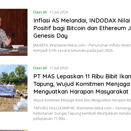
Daerah
17 Juli 2026
Inflasi AS Melandai, INDODAX Nil
Positif bagi Bitcoin dan Ethereum 
Genesis Day
JAKARTA, Wartamerdeka.com – Penurunan inflasi Amerik
menjadi 3,5% secara tahunan pada Juni 2026…
Daerah
17 Juli 2026
PT MAS Lepaskan 11 Ribu Bibit Ikan
Tapung, Wujud Komitmen Menjaga
Menguatkan Harapan Masyarakat
Wujud Komitmen Menjaga Alam Dan Menguatkan Harapan Ma
TAPUNG HULU,KAMPAR, Wartamerdeka.com – Semanga
kelestarian Sungai Tapung kembali ditunjukkan melalu
pelepasan 11.000…