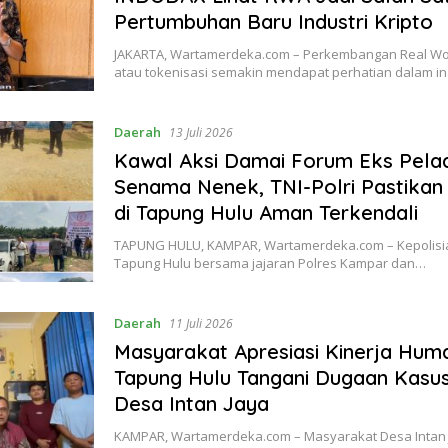
Pertumbuhan Baru Industri Kripto
JAKARTA, Wartamerdeka.com – Perkembangan Real Wor
atau tokenisasi semakin mendapat perhatian dalam in
Daerah
13 Juli 2026
Kawal Aksi Damai Forum Eks Pela
Senama Nenek, TNI-Polri Pastika
di Tapung Hulu Aman Terkendali
TAPUNG HULU, KAMPAR, Wartamerdeka.com – Kepolisia
Tapung Hulu bersama jajaran Polres Kampar dan…
Daerah
11 Juli 2026
Masyarakat Apresiasi Kinerja Hum
Tapung Hulu Tangani Dugaan Kasus
Desa Intan Jaya
KAMPAR, Wartamerdeka.com – Masyarakat Desa Intan 