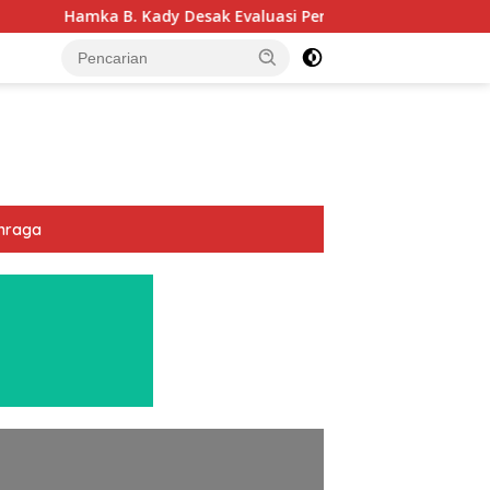
dy Desak Evaluasi Permenhub Nomor 28/2022: Biar Keselamatan
hraga