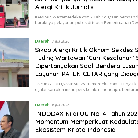
Alergi Kritik Jurnalis
KAMPAR, Wartamerdeka.com – Tabir dugaan pemban
buruknya pelayanan publik di tubuh Pemerintahan D
Daerah
7 Juli 2026
Sikap Alergi Kritik Oknum Sekdes 
Tuding Wartawan ‘Cari Kesalahan’ 
Dipertanyakan Soal Bendera Lusu
Layanan PATEN CETAR yang Didu
TAPUNG HULU,KAMPAR, Wartamerdeka.com – Fungsi kon
dijalankan oleh insan pers kembali mendapat bentur
Daerah
6 Juli 2026
INDODAX Nilai UU No. 4 Tahun 2026
Momentum Memperkuat Kedaulat
Ekosistem Kripto Indonesia