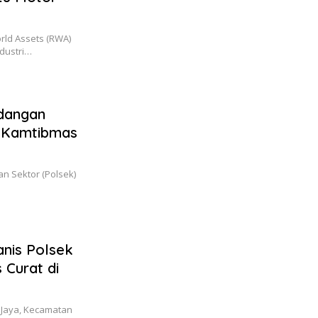
ld Assets (RWA)
dustri…
dangan
n Kamtibmas
n Sektor (Polsek)
anis Polsek
 Curat di
Jaya, Kecamatan