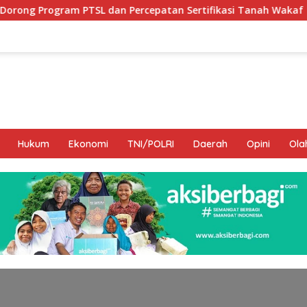
 dan Percepatan Sertifikasi Tanah Wakaf
Hamka B. Ka
Hukum
Ekonomi
TNI/POLRI
Daerah
Opini
Ola