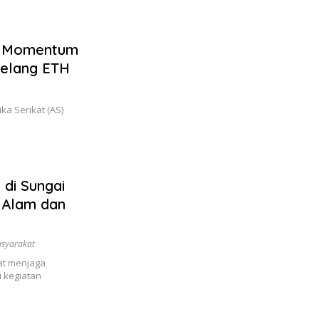
ai Momentum
Jelang ETH
a Serikat (AS)
 di Sungai
 Alam dan
syarakat
t menjaga
i kegiatan