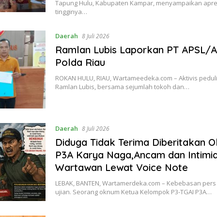
Tapung Hulu, Kabupaten Kampar, menyampaikan apresi
tingginya…
Daerah
8 Juli 2026
Ramlan Lubis Laporkan PT APSL/A
Polda Riau
ROKAN HULU, RIAU, Wartameedeka.com – Aktivis peduli
Ramlan Lubis, bersama sejumlah tokoh dan…
Daerah
8 Juli 2026
Diduga Tidak Terima Diberitakan 
P3A Karya Naga,Ancam dan Intimid
Wartawan Lewat Voice Note
LEBAK, BANTEN, Wartamerdeka.com – Kebebasan pers
ujian. Seorang oknum Ketua Kelompok P3-TGAI P3A…