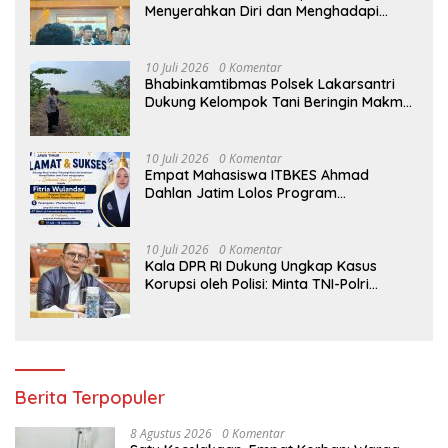
Menyerahkan Diri dan Menghadapi
Proses Hukum
10 Juli 2026
0 Komentar
Bhabinkamtibmas Polsek Lakarsantri
Dukung Kelompok Tani Beringin Makmur
Perkuat Ketahanan Pangan Surabaya
10 Juli 2026
0 Komentar
Empat Mahasiswa ITBKES Ahmad
Dahlan Jatim Lolos Program
Internasional di Thailand, Siap
Harumkan Nama Indonesia di Kancah
Global
10 Juli 2026
0 Komentar
Kala DPR RI Dukung Ungkap Kasus
Korupsi oleh Polisi: Minta TNI-Polri
hingga Jaksa Solid!
Berita Terpopuler
8 Agustus 2026
0 Komentar