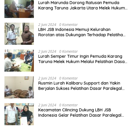
Lurah Marunda Dorong Ratusan Pemuda
Karang Taruna Jakarta Utara Melek Hukum
Melalui Pelatihan Dasar Paralegal Gratis
Yang Diadakan LBH JSB Indonesia
2 Juni 2024
0 Komentar
LBH JSB Indonesia Memuji Kelurahan
Rorotan atas Dukungan Terhadap Pelatihan
Dasar Paralegal Gratis Untuk 150 orang
Pemuda Karang Taruna di Jakarta Utara
2 Juni 2024
0 Komentar
Lurah Semper Timur Ingin Pemuda Karang
Taruna Melek Hukum Melalui Pelatihan Dasar
Paralegal Gratis Yang Diadakan LBH JSB
Indonesia
2 Juni 2024
0 Komentar
Rusmin Lurah Kalibaru Support dan Yakin
Berjalan Sukses Pelatihan Dasar Paralegal
Gratis Untuk Ratusan Karang Taruna di
Jakarta Utara
2 Juni 2024
0 Komentar
Kecamatan Cilincing Dukung LBH JSB
Indonesia Gelar Pelatihan Dasar Paralegal
Gratis Untuk 150 orang Pemuda Karang
Taruna di Jakarta Utara