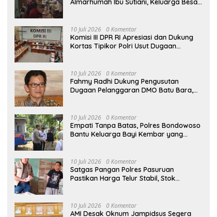
Almarhumah Ibu Sutiani, Keluarga Besar
Bapak Edy dan Ibu Narti Gelar Tahlil dan
Doa Bersama
10 Juli 2026
0 Komentar
Komisi III DPR RI Apresiasi dan Dukung
Kortas Tipikor Polri Usut Dugaan
Korupsi Batu Bara
10 Juli 2026
0 Komentar
Fahmy Radhi Dukung Pengusutan
Dugaan Pelanggaran DMO Batu Bara,
Minta Sanksi Tegas bagi Pelanggar
10 Juli 2026
0 Komentar
Empati Tanpa Batas, Polres Bondowoso
Bantu Keluarga Bayi Kembar yang
Kehilangan Ibu
10 Juli 2026
0 Komentar
Satgas Pangan Polres Pasuruan
Pastikan Harga Telur Stabil, Stok
Melimpah di Pasar Bangil
10 Juli 2026
0 Komentar
AMI Desak Oknum Jampidsus Segera