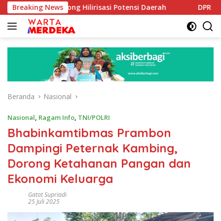
Langsung
 Dorong Hilirisasi Potensi Daerah
Breaking News
DPR Dorong Program
ke
konten
Beranda
Nasional
Nasional
,
Ragam Info
,
TNI/POLRI
Bhabinkamtibmas Prambon
Dampingi Peternak Kambing,
Dorong Ketahanan Pangan dan
Ekonomi Keluarga
Gatot Supriadi
25 Juli 2025