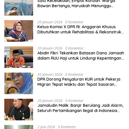
Satu Kecelakaan, Empat Korban: Warga
Bawan Bertanya, Haruskah Menunggu
Tragedi Berikutnya untuk Mendapat Lampu
Jalan?
20 Januari 2026
0 Komentar
Ketua Komisi X DPR RI: Anggaran Khusus
Dibutuhkan untuk Rehabilitasi & Rekonstruksi
Sekolah Rusak Akibat Bencana
20 Januari 2026
0 Komentar
Abidin Fikri Tekankan Batasan Dana Jamaah
dalam RUU Haji untuk Lindungi Kepentingan
Calon Haji
20 Januari 2026
0 Komentar
DPR Dorong Penyaluran KUR untuk Pekerja
Migran Tepat Waktu dan Tepat Sasaran
demi Perlindungan Ekonomi PMI
20 Januari 2026
0 Komentar
Jamaludin Malik: Banjir Berulang Jadi Alarm,
Seluruh Pertambangan Ilegal di Indonesia
Harus Ditertibkan
2 Juni 2024
0 Komentar