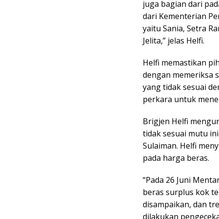
juga bagian dari pad
dari Kementerian Pe
yaitu Sania, Setra R
Jelita,” jelas Helfi.
Helfi memastikan pi
dengan memeriksa se
yang tidak sesuai de
perkara untuk mene
Brigjen Helfi mengu
tidak sesuai mutu i
Sulaiman. Helfi me
pada harga beras.
“Pada 26 Juni Ment
beras surplus kok te
disampaikan, dan tr
dilakukan pengeceka