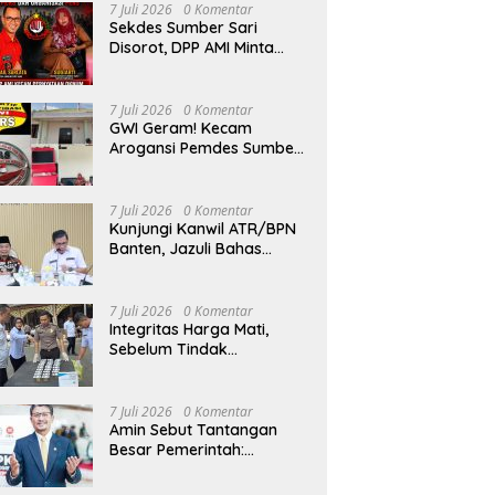
Hizkia: Pelaksanaan
7 Juli 2026
0 Komentar
Amanat Konstitusi
Sekdes Sumber Sari
Disorot, DPP AMI Minta
Bupati Kampar Bertindak
7 Juli 2026
0 Komentar
GWI Geram! Kecam
Arogansi Pemdes Sumber
Sari Kampar yang Abai
Lambang Negara dan
Alergi Kritik Jurnalis
7 Juli 2026
0 Komentar
Kunjungi Kanwil ATR/BPN
Banten, Jazuli Bahas
Sertifikasi Tanah Wakaf
dan Perlindungan Lahan
Pertanian Rakyat
7 Juli 2026
0 Komentar
Integritas Harga Mati,
Sebelum Tindak
Masyarakat, Kasat
Reskoba Pastikan Seluruh
Anggota Bebas Narkotika
7 Juli 2026
0 Komentar
Amin Sebut Tantangan
Besar Pemerintah:
Transformasi Digital Tidak
Hanya Melahirkan