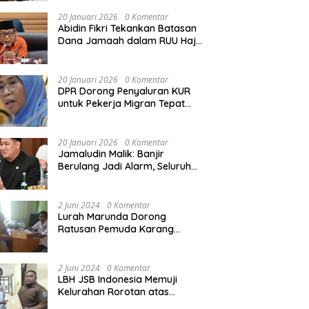
Rekonstruksi Sekolah Rusak
Akibat Bencana
20 Januari 2026
0 Komentar
Abidin Fikri Tekankan Batasan
Dana Jamaah dalam RUU Haji
untuk Lindungi Kepentingan
Calon Haji
20 Januari 2026
0 Komentar
DPR Dorong Penyaluran KUR
untuk Pekerja Migran Tepat
Waktu dan Tepat Sasaran
demi Perlindungan Ekonomi
PMI
20 Januari 2026
0 Komentar
Jamaludin Malik: Banjir
Berulang Jadi Alarm, Seluruh
Pertambangan Ilegal di
Indonesia Harus Ditertibkan
2 Juni 2024
0 Komentar
Lurah Marunda Dorong
Ratusan Pemuda Karang
Taruna Jakarta Utara Melek
Hukum Melalui Pelatihan Dasar
Paralegal Gratis Yang
2 Juni 2024
0 Komentar
Diadakan LBH JSB Indonesia
LBH JSB Indonesia Memuji
Kelurahan Rorotan atas
Dukungan Terhadap Pelatihan