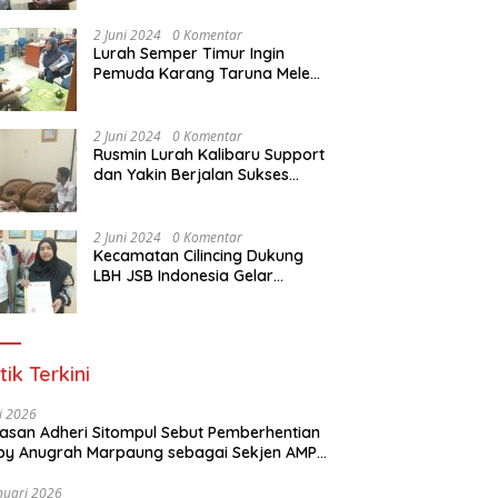
Dasar Paralegal Gratis Untuk
150 orang Pemuda Karang
2 Juni 2024
0 Komentar
Taruna di Jakarta Utara
Lurah Semper Timur Ingin
Pemuda Karang Taruna Melek
Hukum Melalui Pelatihan Dasar
Paralegal Gratis Yang
Diadakan LBH JSB Indonesia
2 Juni 2024
0 Komentar
Rusmin Lurah Kalibaru Support
dan Yakin Berjalan Sukses
Pelatihan Dasar Paralegal
Gratis Untuk Ratusan Karang
Taruna di Jakarta Utara
2 Juni 2024
0 Komentar
Kecamatan Cilincing Dukung
LBH JSB Indonesia Gelar
Pelatihan Dasar Paralegal
Gratis Untuk 150 orang
Pemuda Karang Taruna di
Jakarta Utara
tik Terkini
li 2026
Alasan Adheri Sitompul Sebut Pemberhentian
y Anugrah Marpaung sebagai Sekjen AMPI
at Hukum
nuari 2026