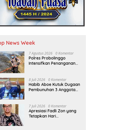
op News Week
7 Agustus 2026
0 Komentar
Polres Probolinggo
Intensifkan Penanganan
Karhutla di Lereng Gunung
Bromo
8 Juli 2026
0 Komentar
Habib Aboe Kutuk Dugaan
Pembunuhan 3 Anggota
Polres Katingan oleh
Komplotan Narkoba
7 Juli 2026
0 Komentar
Apresiasi Fadli Zon yang
Tetapkan Hari
Kepercayaan Terhadap
Tuhan Yang Maha Esa,