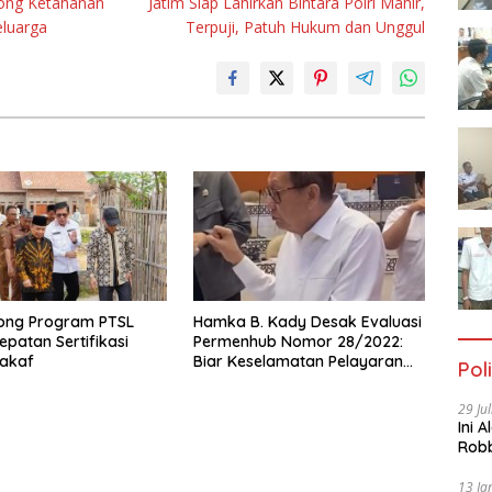
ong Ketahanan
Jatim Siap Lahirkan Bintara Polri Mahir,
luarga
Terpuji, Patuh Hukum dan Unggul
ong Program PTSL
Hamka B. Kady Desak Evaluasi
epatan Sertifikasi
Permenhub Nomor 28/2022:
akaf
Biar Keselamatan Pelayaran
Poli
Tak Lagi Hanya Bertumpu
pada Administrasi SPB
29 Ju
Ini 
Robb
Cac
13 Ja