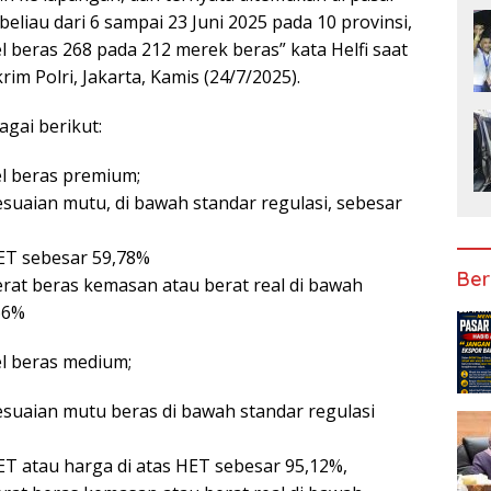
beliau dari 6 sampai 23 Juni 2025 pada 10 provinsi,
beras 268 pada 212 merek beras” kata Helfi saat
im Polri, Jakarta, Kamis (24/7/2025).
gai berikut:
 beras premium;
esuaian mutu, di bawah standar regulasi, sebesar
ET sebesar 59,78%
Ber
erat beras kemasan atau berat real di bawah
66%
 beras medium;
esuaian mutu beras di bawah standar regulasi
ET atau harga di atas HET sebesar 95,12%,