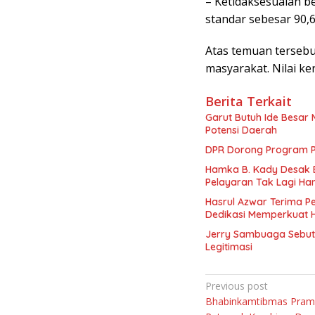
– Ketidaksesuaian b
standar sebesar 90,
Atas temuan tersebu
masyarakat. Nilai ker
Berita Terkait
Garut Butuh Ide Besar 
Potensi Daerah
DPR Dorong Program PT
Hamka B. Kady Desak 
Pelayaran Tak Lagi Ha
Hasrul Azwar Terima P
Dedikasi Memperkuat 
Jerry Sambuaga Sebut 
Legitimasi
Navigasi
Previous post
Bhabinkamtibmas Pram
pos