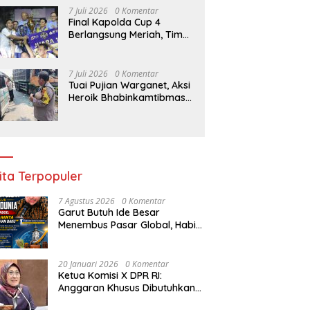
Konsumen, tapi Dorong
7 Juli 2026
0 Komentar
Banyak Pelaku Usaha
Final Kapolda Cup 4
Digital
Berlangsung Meriah, Tim
Gabsat Polda Jatim
Angkat Trofi Juara
7 Juli 2026
0 Komentar
Tuai Pujian Warganet, Aksi
Heroik Bhabinkamtibmas
Polsek Bagor Selamatkan
Bayi Korban Kecelakaan
Bus di Nganjuk
ita Terpopuler
7 Agustus 2026
0 Komentar
Garut Butuh Ide Besar
Menembus Pasar Global, Habib
Aboe Dorong Hilirisasi Potensi
Daerah
20 Januari 2026
0 Komentar
Ketua Komisi X DPR RI:
Anggaran Khusus Dibutuhkan
untuk Rehabilitasi &