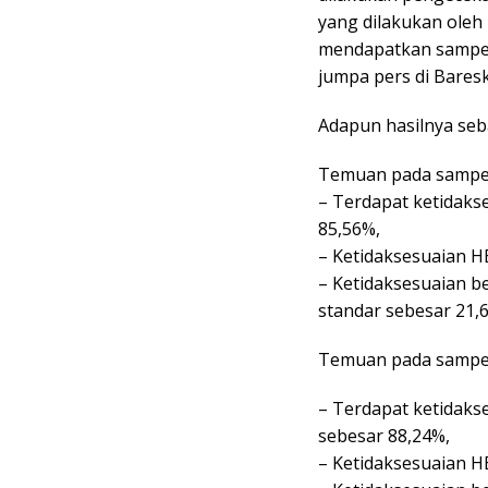
yang dilakukan oleh 
mendapatkan sampel 
jumpa pers di Bareskr
Adapun hasilnya seba
Temuan pada sampel
– Terdapat ketidaks
85,56%,
– Ketidaksesuaian H
– Ketidaksesuaian b
standar sebesar 21,
Temuan pada sampel
– Terdapat ketidaks
sebesar 88,24%,
– Ketidaksesuaian H