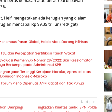
erat beras kemasan atau berat real di bawah
63%.
t, Helfi mengatakan ada kerugian yang dialami
ugian mencapai Rp 99,35 triliun.(red/ gat)
Menembus Pasar Global, Habib Aboe Dorong Hilirisasi
SL dan Percepatan Sertifikasi Tanah Wakaf
Evaluasi Permenhub Nomor 28/2022: Biar Keselamatan
nya Bertumpu pada Administrasi SPB
enghargaan Tertinggi Kerajaan Maroko, Apresiasi atas
Hubungan Indonesia-Maroko
Forum Pleno Diperluas AMPI Cacat dan Tak Punya
Next post
bon Dampingi
Tingkatkan Kualitas Gadik, SPN Polda