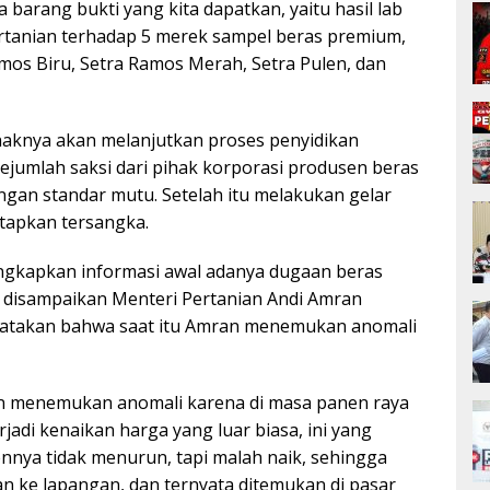
a barang bukti yang kita dapatkan, yaitu hasil lab
rtanian terhadap 5 merek sampel beras premium,
amos Biru, Setra Ramos Merah, Setra Pulen, dan
haknya akan melanjutkan proses penyidikan
jumlah saksi dari pihak korporasi produsen beras
ngan standar mutu. Setelah itu melakukan gelar
tapkan tersangka.
ngkapkan informasi awal adanya dugaan beras
ni disampaikan Menteri Pertanian Andi Amran
nyatakan bahwa saat itu Amran menemukan anomali
an menemukan anomali karena di masa panen raya
rjadi kenaikan harga yang luar biasa, ini yang
ennya tidak menurun, tapi malah naik, sehingga
n ke lapangan, dan ternyata ditemukan di pasar