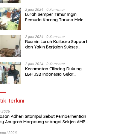
Dasar Paralegal Gratis Untuk
150 orang Pemuda Karang
2 Juni 2024
0 Komentar
Taruna di Jakarta Utara
Lurah Semper Timur Ingin
Pemuda Karang Taruna Melek
Hukum Melalui Pelatihan Dasar
Paralegal Gratis Yang
Diadakan LBH JSB Indonesia
2 Juni 2024
0 Komentar
Rusmin Lurah Kalibaru Support
dan Yakin Berjalan Sukses
Pelatihan Dasar Paralegal
Gratis Untuk Ratusan Karang
Taruna di Jakarta Utara
2 Juni 2024
0 Komentar
Kecamatan Cilincing Dukung
LBH JSB Indonesia Gelar
Pelatihan Dasar Paralegal
Gratis Untuk 150 orang
Pemuda Karang Taruna di
Jakarta Utara
tik Terkini
li 2026
Alasan Adheri Sitompul Sebut Pemberhentian
y Anugrah Marpaung sebagai Sekjen AMPI
at Hukum
nuari 2026