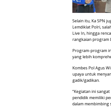
Selain itu, Ka SPN
Lemdiklat Polri, sal
Live In, hingga ren
rangkaian program L
Program-program in
yang lebih komprehen
Kombes Pol Agus Wib
upaya untuk menyam
gadik/gadikan.
“Kegiatan ini sanga
pendidik memiliki p
dalam membimbing se