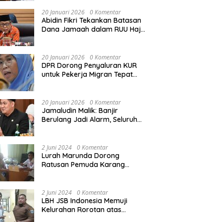
Rekonstruksi Sekolah Rusak
Akibat Bencana
20 Januari 2026
0 Komentar
Abidin Fikri Tekankan Batasan
Dana Jamaah dalam RUU Haji
untuk Lindungi Kepentingan
Calon Haji
20 Januari 2026
0 Komentar
DPR Dorong Penyaluran KUR
untuk Pekerja Migran Tepat
Waktu dan Tepat Sasaran
demi Perlindungan Ekonomi
PMI
20 Januari 2026
0 Komentar
Jamaludin Malik: Banjir
Berulang Jadi Alarm, Seluruh
Pertambangan Ilegal di
Indonesia Harus Ditertibkan
2 Juni 2024
0 Komentar
Lurah Marunda Dorong
Ratusan Pemuda Karang
Taruna Jakarta Utara Melek
Hukum Melalui Pelatihan Dasar
Paralegal Gratis Yang
2 Juni 2024
0 Komentar
Diadakan LBH JSB Indonesia
LBH JSB Indonesia Memuji
Kelurahan Rorotan atas
Dukungan Terhadap Pelatihan