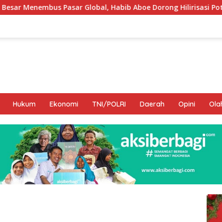
obal, Habib Aboe Dorong Hilirisasi Potensi Daerah
DPR
Hukum
Ekonomi
TNI/POLRI
Daerah
Opini
Ola