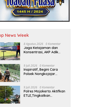
op News Week
8 Agustus 2026
0 Komentar
Jaga Ketajaman dan
Konsentrasi, AKP Adik
Agus Putrawan Konsisten
Latihan Menembak di
Tengah Kesibukan
9 Juli 2026
0 Komentar
Inspiratif, Begini Cara
Polsek Nongkojajar
Dukung Ketahanan
Pangan
9 Juli 2026
0 Komentar
Polres Mojokerto Aktifkan
ETLE,Tingkatkan
Kepatuhan Masyarakat
Dalam Berkendara