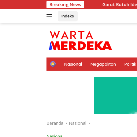
Langsung
Garut Butuh Ide Besar Menembus Pasar Gl
Breaking News
ke
konten
Indeks
H
Nasional
Megapolitan
Politik
o
m
e
Beranda
Nasional
Nasional