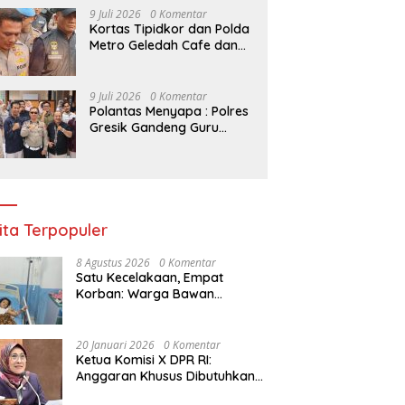
Kelompok Tani Riau
9 Juli 2026
0 Komentar
Kortas Tipidkor dan Polda
Metro Geledah Cafe dan
Money Changer
9 Juli 2026
0 Komentar
Polantas Menyapa : Polres
Gresik Gandeng Guru
Tanamkan Budaya Tertib
Lalu Lintas Sejak Dini
ita Terpopuler
8 Agustus 2026
0 Komentar
Satu Kecelakaan, Empat
Korban: Warga Bawan
Bertanya, Haruskah Menunggu
Tragedi Berikutnya untuk
Mendapat Lampu Jalan?
20 Januari 2026
0 Komentar
Ketua Komisi X DPR RI:
Anggaran Khusus Dibutuhkan
untuk Rehabilitasi &