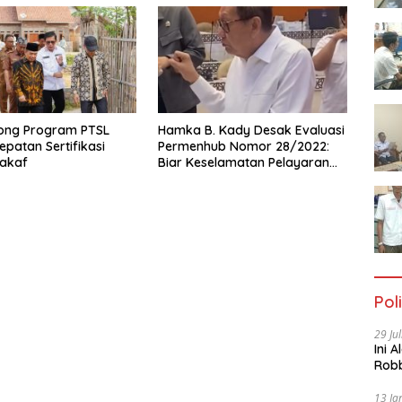
ong Program PTSL
Hamka B. Kady Desak Evaluasi
epatan Sertifikasi
Permenhub Nomor 28/2022:
akaf
Biar Keselamatan Pelayaran
Tak Lagi Hanya Bertumpu
pada Administrasi SPB
Poli
29 Ju
Ini 
Robb
Cac
13 Ja