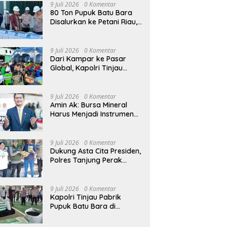
9 Juli 2026
0 Komentar
80 Ton Pupuk Batu Bara
Disalurkan ke Petani Riau,
Kapolri: Wujud Polri Hadir
untuk Masyarakat
9 Juli 2026
0 Komentar
Dari Kampar ke Pasar
Global, Kapolri Tinjau
Inovasi Pupuk Batu Bara
Karya Anak Bangsa
9 Juli 2026
0 Komentar
Amin Ak: Bursa Mineral
Harus Menjadi Instrumen
Kedaulatan Harga, Bukan
Sekadar Lembaga Baru
9 Juli 2026
0 Komentar
Dukung Asta Cita Presiden,
Polres Tanjung Perak
Salurkan Bantuan Bibit
Jagung Manis di Tambak
Wedi.
9 Juli 2026
0 Komentar
Kapolri Tinjau Pabrik
Pupuk Batu Bara di
Kampar, Lepas Distribusi
80 Ton Pupuk untuk