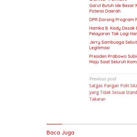
Garut Butuh Ide Besar 
Potensi Daerah
DPR Dorong Program PT
Hamka B. Kady Desak 
Pelayaran Tak Lagi Ha
Jerry Sambuaga Sebut 
Legitimasi
Presiden Prabowo Subi
Maju Saat Seluruh Ko
Navigasi
Previous post
Satgas Pangan Polri Si
pos
yang Tidak Sesuai Stan
Takaran
Baca Juga