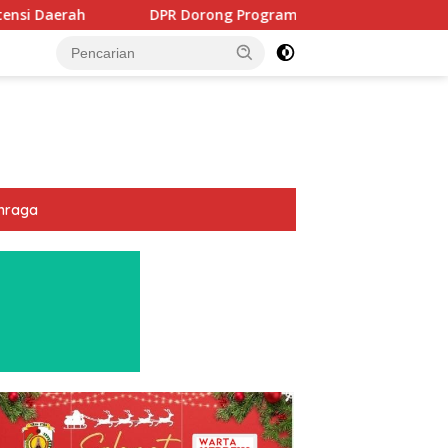
 Dorong Program PTSL dan Percepatan Sertifikasi Tanah Wakaf
hraga