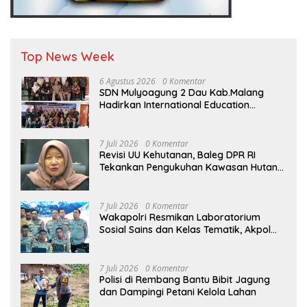
Top News Week
6 Agustus 2026
0 Komentar
SDN Mulyoagung 2 Dau Kab.Malang
Hadirkan International Education
Program, Bangun Wawasan Global
Siswa melalui Kolaborasi Internasional
7 Juli 2026
0 Komentar
Revisi UU Kehutanan, Baleg DPR RI
Tekankan Pengukuhan Kawasan Hutan
Tak Boleh Dilakukan Sepihak
7 Juli 2026
0 Komentar
Wakapolri Resmikan Laboratorium
Sosial Sains dan Kelas Tematik, Akpol
Perkuat Scientific Policing
7 Juli 2026
0 Komentar
Polisi di Rembang Bantu Bibit Jagung
dan Dampingi Petani Kelola Lahan