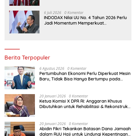
Ketarunaan
6 Juli 2026
0 Komentar
INDODAX Nilai UU No. 4 Tahun 2026 Perlu
Jadi Momentum Memperkuat
Kedaulatan Ekosistem Kripto Indonesia
Berita Terpopuler
6 Agustus 2026
0 Komentar
Pertumbuhan Ekonomi Perlu Diperkuat Mesin
Baru, Tidak Bisa Hanya Bertumpu pada
Konsumsi
20 Januari 2026
0 Komentar
Ketua Komisi X DPR RI: Anggaran Khusus
Dibutuhkan untuk Rehabilitasi & Rekonstruksi
Sekolah Rusak Akibat Bencana
20 Januari 2026
0 Komentar
Abidin Fikri Tekankan Batasan Dana Jamaah
dalam RUU Haji untuk Lindungi Kepentingan