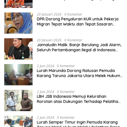
Calon Haji
20 Januari 2026
0 Komentar
DPR Dorong Penyaluran KUR untuk Pekerja
Migran Tepat Waktu dan Tepat Sasaran
demi Perlindungan Ekonomi PMI
20 Januari 2026
0 Komentar
Jamaludin Malik: Banjir Berulang Jadi Alarm,
Seluruh Pertambangan Ilegal di Indonesia
Harus Ditertibkan
2 Juni 2024
0 Komentar
Lurah Marunda Dorong Ratusan Pemuda
Karang Taruna Jakarta Utara Melek Hukum
Melalui Pelatihan Dasar Paralegal Gratis
Yang Diadakan LBH JSB Indonesia
2 Juni 2024
0 Komentar
LBH JSB Indonesia Memuji Kelurahan
Rorotan atas Dukungan Terhadap Pelatihan
Dasar Paralegal Gratis Untuk 150 orang
Pemuda Karang Taruna di Jakarta Utara
2 Juni 2024
0 Komentar
Lurah Semper Timur Ingin Pemuda Karang