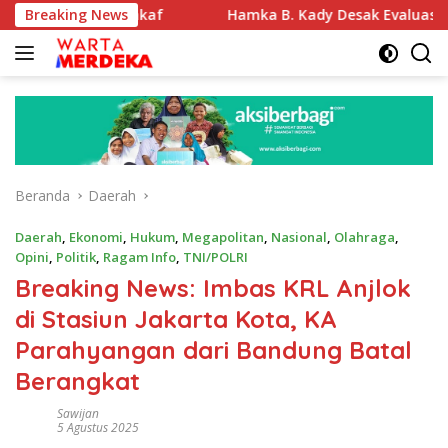
Langsung
nah Wakaf
Breaking News
Hamka B. Kady Desak Evaluasi Permenhub No
ke
konten
Beranda
Daerah
Daerah
,
Ekonomi
,
Hukum
,
Megapolitan
,
Nasional
,
Olahraga
,
Opini
,
Politik
,
Ragam Info
,
TNI/POLRI
Breaking News: Imbas KRL Anjlok
di Stasiun Jakarta Kota, KA
Parahyangan dari Bandung Batal
Berangkat
Sawijan
5 Agustus 2025