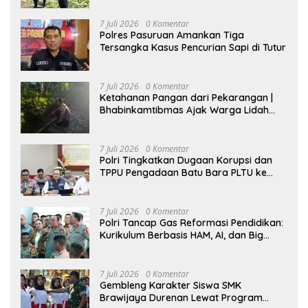
7 Juli 2026
0 Komentar
Polres Pasuruan Amankan Tiga
Tersangka Kasus Pencurian Sapi di Tutur
7 Juli 2026
0 Komentar
Ketahanan Pangan dari Pekarangan |
Bhabinkamtibmas Ajak Warga Lidah
Wetan Budidaya Singkong
7 Juli 2026
0 Komentar
Polri Tingkatkan Dugaan Korupsi dan
TPPU Pengadaan Batu Bara PLTU ke
Tahap Penyidikan, Kerugian Negara
Diindikasikan Capai Rp5 Triliun
7 Juli 2026
0 Komentar
Polri Tancap Gas Reformasi Pendidikan:
Kurikulum Berbasis HAM, AI, dan Big
Data Siap Berlaku 2027
7 Juli 2026
0 Komentar
Gembleng Karakter Siswa SMK
Brawijaya Durenan Lewat Program