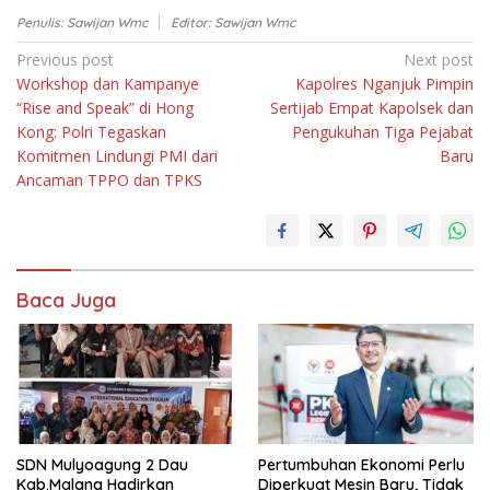
Penulis: Sawijan Wmc
Editor: Sawijan Wmc
Navigasi
Previous post
Next post
Workshop dan Kampanye
Kapolres Nganjuk Pimpin
pos
“Rise and Speak” di Hong
Sertijab Empat Kapolsek dan
Kong: Polri Tegaskan
Pengukuhan Tiga Pejabat
Komitmen Lindungi PMI dari
Baru
Ancaman TPPO dan TPKS
Baca Juga
SDN Mulyoagung 2 Dau
Pertumbuhan Ekonomi Perlu
Kab.Malang Hadirkan
Diperkuat Mesin Baru, Tidak