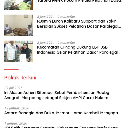
Taruna Melek Hukum Melalui Pelatihan Dasar
Paralegal Gratis Yang Diadakan LBH JSB
Indonesia
2 Juni 2024
0 Komentar
Rusmin Lurah Kalibaru Support dan Yakin
Berjalan Sukses Pelatihan Dasar Paralegal
Gratis Untuk Ratusan Karang Taruna di
Jakarta Utara
2 Juni 2024
0 Komentar
Kecamatan Cilincing Dukung LBH JSB
Indonesia Gelar Pelatihan Dasar Paralegal
Gratis Untuk 150 orang Pemuda Karang
Taruna di Jakarta Utara
Politik Terkini
29 Juli 2026
Ini Alasan Adheri Sitompul Sebut Pemberhentian Robby
Anugrah Marpaung sebagai Sekjen AMPI Cacat Hukum
13 Januari 2026
Antara Bahagia dan Duka, Memori Lama Kembali Menyapa
1 Januari 2026