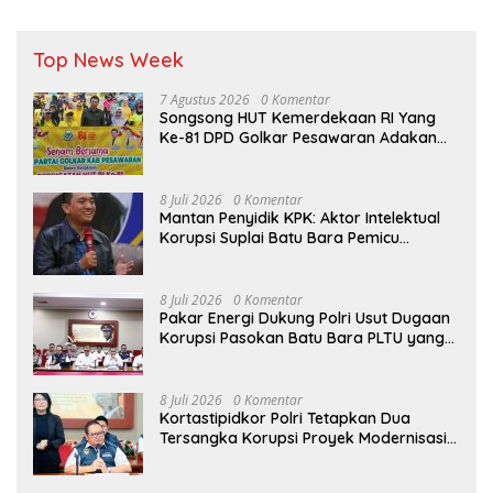
Top News Week
7 Agustus 2026
0 Komentar
Songsong HUT Kemerdekaan RI Yang
Ke-81 DPD Golkar Pesawaran Adakan
Acara Bertema “Senam Bersama
Golkar”
8 Juli 2026
0 Komentar
Mantan Penyidik KPK: Aktor Intelektual
Korupsi Suplai Batu Bara Pemicu
Blackout Listrik Harus Ditangkap
8 Juli 2026
0 Komentar
Pakar Energi Dukung Polri Usut Dugaan
Korupsi Pasokan Batu Bara PLTU yang
Ditaksir Rugikan Negara Rp5 Triliun
8 Juli 2026
0 Komentar
Kortastipidkor Polri Tetapkan Dua
Tersangka Korupsi Proyek Modernisasi
Pabrik Gula Assembagoes