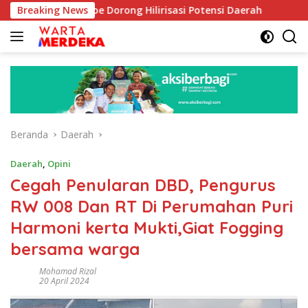
Langsung
b Aboe Dorong Hilirisasi Potensi Daerah
Breaking News
DPR Dorong Pr
ke
konten
Beranda
Daerah
Daerah
,
Opini
Cegah Penularan DBD, Pengurus
RW 008 Dan RT Di Perumahan Puri
Harmoni kerta Mukti,Giat Fogging
bersama warga
Mohamad Rizal
20 April 2024