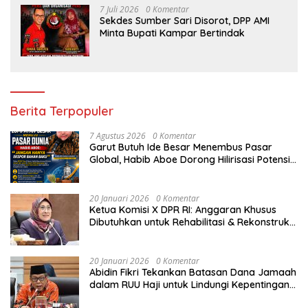
7 Juli 2026
0 Komentar
Sekdes Sumber Sari Disorot, DPP AMI
Minta Bupati Kampar Bertindak
Berita Terpopuler
7 Agustus 2026
0 Komentar
Garut Butuh Ide Besar Menembus Pasar
Global, Habib Aboe Dorong Hilirisasi Potensi
Daerah
20 Januari 2026
0 Komentar
Ketua Komisi X DPR RI: Anggaran Khusus
Dibutuhkan untuk Rehabilitasi & Rekonstruksi
Sekolah Rusak Akibat Bencana
20 Januari 2026
0 Komentar
Abidin Fikri Tekankan Batasan Dana Jamaah
dalam RUU Haji untuk Lindungi Kepentingan
Calon Haji