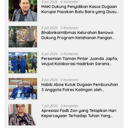
8 Juli 2026
0 Komentar
MAKI Dukung Penyidikan Kasus Dugaan
Korupsi Pasokan Batu Bara yang Diusut
Kortastipidkor Polri
8 Juli 2026
0 Komentar
Bhabinkamtibmas Kelurahan Benowo
Dukung Program Ketahanan Pangan
Melalui Sambang Peternak Sapi
8 Juli 2026
0 Komentar
Peresmian Taman Pintar Juanda Japfa,
Wujud Kolaborasi Hadirkan Sarana
Edukasi Inspiratif
8 Juli 2026
0 Komentar
Habib Aboe Kutuk Dugaan Pembunuhan
3 Anggota Polres Katingan oleh
Komplotan Narkoba
7 Juli 2026
0 Komentar
Apresiasi Fadli Zon yang Tetapkan Hari
Kepercayaan Terhadap Tuhan Yang
Maha Esa, Hizkia: Pelaksanaan Amanat
Konstitusi