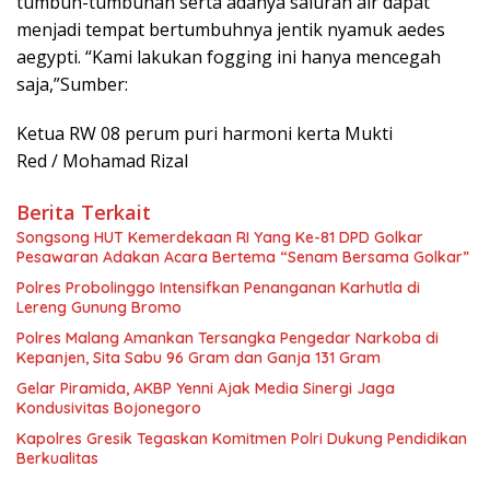
tumbuh-tumbuhan serta adanya saluran air dapat
menjadi tempat bertumbuhnya jentik nyamuk aedes
aegypti. “Kami lakukan fogging ini hanya mencegah
saja,”Sumber:
Ketua RW 08 perum puri harmoni kerta Mukti
Red / Mohamad Rizal
Berita Terkait
Songsong HUT Kemerdekaan RI Yang Ke-81 DPD Golkar
Pesawaran Adakan Acara Bertema “Senam Bersama Golkar”
Polres Probolinggo Intensifkan Penanganan Karhutla di
Lereng Gunung Bromo
Polres Malang Amankan Tersangka Pengedar Narkoba di
Kepanjen, Sita Sabu 96 Gram dan Ganja 131 Gram
Gelar Piramida, AKBP Yenni Ajak Media Sinergi Jaga
Kondusivitas Bojonegoro
Kapolres Gresik Tegaskan Komitmen Polri Dukung Pendidikan
Berkualitas