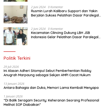
Indonesia
2 Juni 2024
0 Komentar
Rusmin Lurah Kalibaru Support dan Yakin
Berjalan Sukses Pelatihan Dasar Paralegal
Gratis Untuk Ratusan Karang Taruna di
Jakarta Utara
2 Juni 2024
0 Komentar
Kecamatan Cilincing Dukung LBH JSB
Indonesia Gelar Pelatihan Dasar Paralegal
Gratis Untuk 150 orang Pemuda Karang
Taruna di Jakarta Utara
Politik Terkini
29 Juli 2026
Ini Alasan Adheri Sitompul Sebut Pemberhentian Robby
Anugrah Marpaung sebagai Sekjen AMPI Cacat Hukum
13 Januari 2026
Antara Bahagia dan Duka, Memori Lama Kembali Menyapa
1 Januari 2026
“Di Balik Seragam Security: Keheranan Seorang Profesional
Melihat SOP Diabaikan”