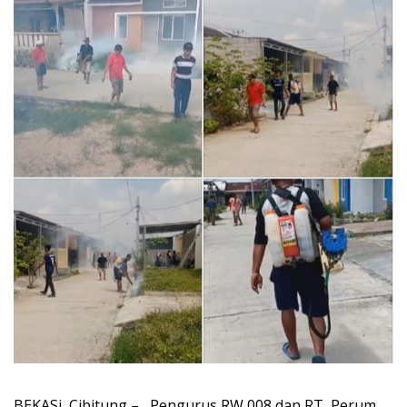
BEKASi, Cibitung – , Pengurus RW 008 dan RT Perum