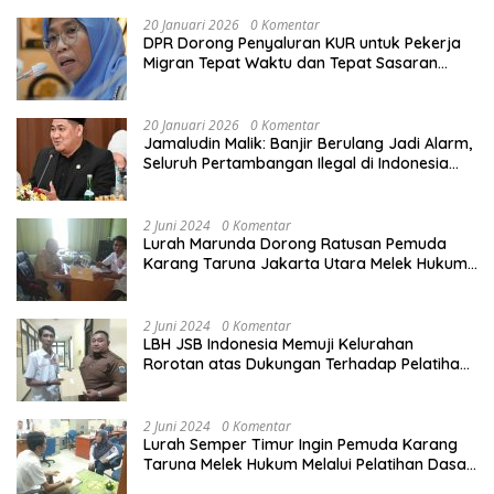
20 Januari 2026
0 Komentar
DPR Dorong Penyaluran KUR untuk Pekerja
Migran Tepat Waktu dan Tepat Sasaran
demi Perlindungan Ekonomi PMI
20 Januari 2026
0 Komentar
Jamaludin Malik: Banjir Berulang Jadi Alarm,
Seluruh Pertambangan Ilegal di Indonesia
Harus Ditertibkan
2 Juni 2024
0 Komentar
Lurah Marunda Dorong Ratusan Pemuda
Karang Taruna Jakarta Utara Melek Hukum
Melalui Pelatihan Dasar Paralegal Gratis
Yang Diadakan LBH JSB Indonesia
2 Juni 2024
0 Komentar
LBH JSB Indonesia Memuji Kelurahan
Rorotan atas Dukungan Terhadap Pelatihan
Dasar Paralegal Gratis Untuk 150 orang
Pemuda Karang Taruna di Jakarta Utara
2 Juni 2024
0 Komentar
Lurah Semper Timur Ingin Pemuda Karang
Taruna Melek Hukum Melalui Pelatihan Dasar
Paralegal Gratis Yang Diadakan LBH JSB