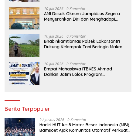
10 Juli 2026
0 Komentar
AMI Desak Oknum Jampidsus Segera
Menyerahkan Diri dan Menghadapi
Proses Hukum
10 Juli 2026
0 Komentar
Bhabinkamtibmas Polsek Lakarsantri
Dukung Kelompok Tani Beringin Makmur
Perkuat Ketahanan Pangan Surabaya
10 Juli 2026
0 Komentar
Empat Mahasiswa ITBKES Ahmad
Dahlan Jatim Lolos Program
Internasional di Thailand, Siap
Harumkan Nama Indonesia di Kancah
Global
Berita Terpopuler
9 Agustus 2026
0 Komentar
Hadiri HUT ke-8 Motor Besar Indonesia (MBI),
Bamsoet Ajak Komunitas Otomotif Perkuat
Brotherhood dan Persatuan Bangsa di