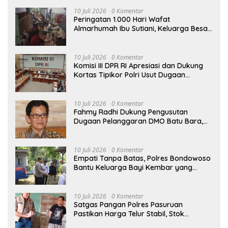
10 Juli 2026
0 Komentar
Peringatan 1.000 Hari Wafat
Almarhumah Ibu Sutiani, Keluarga Besar
Bapak Edy dan Ibu Narti Gelar Tahlil dan
Doa Bersama
10 Juli 2026
0 Komentar
Komisi III DPR RI Apresiasi dan Dukung
Kortas Tipikor Polri Usut Dugaan
Korupsi Batu Bara
10 Juli 2026
0 Komentar
Fahmy Radhi Dukung Pengusutan
Dugaan Pelanggaran DMO Batu Bara,
Minta Sanksi Tegas bagi Pelanggar
10 Juli 2026
0 Komentar
Empati Tanpa Batas, Polres Bondowoso
Bantu Keluarga Bayi Kembar yang
Kehilangan Ibu
10 Juli 2026
0 Komentar
Satgas Pangan Polres Pasuruan
Pastikan Harga Telur Stabil, Stok
Melimpah di Pasar Bangil