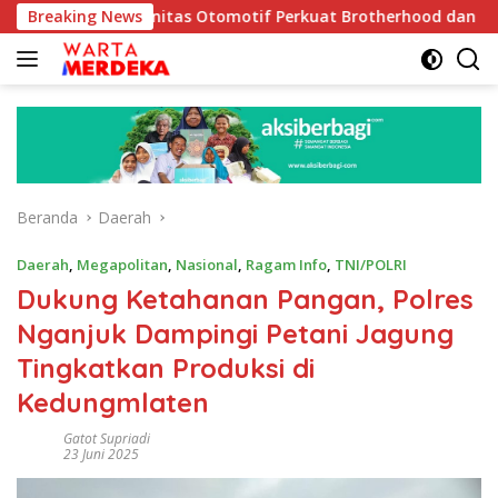
Langsung
 Komunitas Otomotif Perkuat Brotherhood dan Persatuan Bangs
Breaking News
ke
konten
Beranda
Daerah
Daerah
,
Megapolitan
,
Nasional
,
Ragam Info
,
TNI/POLRI
Dukung Ketahanan Pangan, Polres
Nganjuk Dampingi Petani Jagung
Tingkatkan Produksi di
Kedungmlaten
Gatot Supriadi
23 Juni 2025