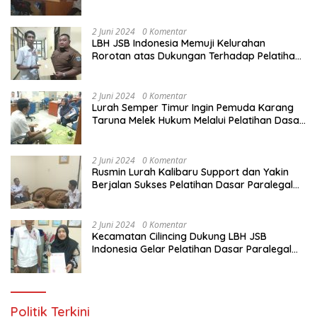
Melalui Pelatihan Dasar Paralegal Gratis
Yang Diadakan LBH JSB Indonesia
2 Juni 2024
0 Komentar
LBH JSB Indonesia Memuji Kelurahan
Rorotan atas Dukungan Terhadap Pelatihan
Dasar Paralegal Gratis Untuk 150 orang
Pemuda Karang Taruna di Jakarta Utara
2 Juni 2024
0 Komentar
Lurah Semper Timur Ingin Pemuda Karang
Taruna Melek Hukum Melalui Pelatihan Dasar
Paralegal Gratis Yang Diadakan LBH JSB
Indonesia
2 Juni 2024
0 Komentar
Rusmin Lurah Kalibaru Support dan Yakin
Berjalan Sukses Pelatihan Dasar Paralegal
Gratis Untuk Ratusan Karang Taruna di
Jakarta Utara
2 Juni 2024
0 Komentar
Kecamatan Cilincing Dukung LBH JSB
Indonesia Gelar Pelatihan Dasar Paralegal
Gratis Untuk 150 orang Pemuda Karang
Taruna di Jakarta Utara
Politik Terkini