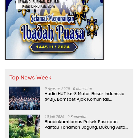
Top News Week
9 Agustus 2026
0 Komentar
Hadiri HUT ke-8 Motor Besar Indonesia
(MBI), Bamsoet Ajak Komunitas
Otomotif Perkuat Brotherhood dan
Persatuan Bangsa di Tengah Derasnya
Provokasi Pecah Belah Bangsa
10 Juli 2026
0 Komentar
Bhabinkamtibmas Polsek Pasrepan
Pantau Tanaman Jagung, Dukung Asta
Cita Ketahanan Pangan Nasional