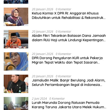
Tengah Derasnya Provokasi Pecah Belah
Bangsa
20 Januari 2026
0 Komentar
Ketua Komisi X DPR RI: Anggaran Khusus
Dibutuhkan untuk Rehabilitasi & Rekonstruksi
Sekolah Rusak Akibat Bencana
20 Januari 2026
0 Komentar
Abidin Fikri Tekankan Batasan Dana Jamaah
dalam RUU Haji untuk Lindungi Kepentingan
Calon Haji
20 Januari 2026
0 Komentar
DPR Dorong Penyaluran KUR untuk Pekerja
Migran Tepat Waktu dan Tepat Sasaran
demi Perlindungan Ekonomi PMI
20 Januari 2026
0 Komentar
Jamaludin Malik: Banjir Berulang Jadi Alarm,
Seluruh Pertambangan Ilegal di Indonesia
Harus Ditertibkan
2 Juni 2024
0 Komentar
Lurah Marunda Dorong Ratusan Pemuda
Karang Taruna Jakarta Utara Melek Hukum