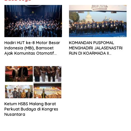
Hadiri HUT ke-8 Motor Besar
KOMANDAN PUSPOMAL
Indonesia (MBI), Bamsoet
MENGHADIRI JALASENASTRI
Ajak Komunitas Otomotif
RUN DI KOARMADA II
Perkuat Brotherhood dan
SURABAYA
Persatuan Bangsa di Tengah
Derasnya Provokasi Pecah
Belah Bangsa
Ketum HSBS Malang Barat
Perkuat Budaya di Kongres
Nusantara