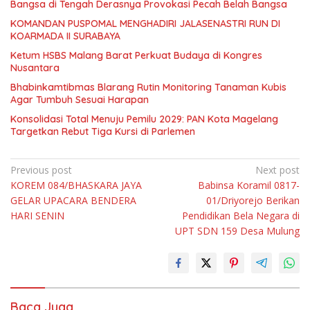
Bangsa di Tengah Derasnya Provokasi Pecah Belah Bangsa
KOMANDAN PUSPOMAL MENGHADIRI JALASENASTRI RUN DI
KOARMADA II SURABAYA
Ketum HSBS Malang Barat Perkuat Budaya di Kongres
Nusantara
Bhabinkamtibmas Blarang Rutin Monitoring Tanaman Kubis
Agar Tumbuh Sesuai Harapan
Konsolidasi Total Menuju Pemilu 2029: PAN Kota Magelang
Targetkan Rebut Tiga Kursi di Parlemen
Navigasi
Previous post
Next post
KOREM 084/BHASKARA JAYA
Babinsa Koramil 0817-
pos
GELAR UPACARA BENDERA
01/Driyorejo Berikan
HARI SENIN
Pendidikan Bela Negara di
UPT SDN 159 Desa Mulung
Baca Juga