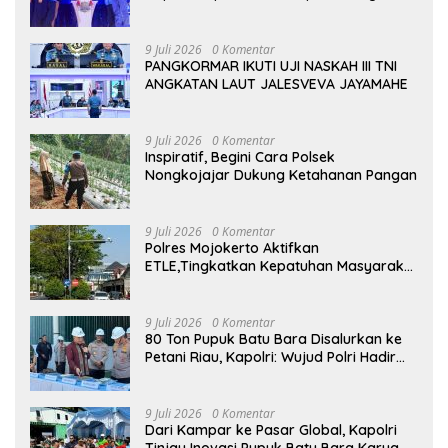
Cuma Jadi Penonton, Jadilah Talenta
Digital
9 Juli 2026
0 Komentar
PANGKORMAR IKUTI UJI NASKAH III TNI
ANGKATAN LAUT JALESVEVA JAYAMAHE
9 Juli 2026
0 Komentar
Inspiratif, Begini Cara Polsek
Nongkojajar Dukung Ketahanan Pangan
9 Juli 2026
0 Komentar
Polres Mojokerto Aktifkan
ETLE,Tingkatkan Kepatuhan Masyarakat
Dalam Berkendara
9 Juli 2026
0 Komentar
80 Ton Pupuk Batu Bara Disalurkan ke
Petani Riau, Kapolri: Wujud Polri Hadir
untuk Masyarakat
9 Juli 2026
0 Komentar
Dari Kampar ke Pasar Global, Kapolri