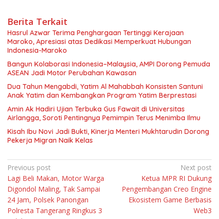
Berita Terkait
Hasrul Azwar Terima Penghargaan Tertinggi Kerajaan
Maroko, Apresiasi atas Dedikasi Memperkuat Hubungan
Indonesia-Maroko
Bangun Kolaborasi Indonesia–Malaysia, AMPI Dorong Pemuda
ASEAN Jadi Motor Perubahan Kawasan
Dua Tahun Mengabdi, Yatim Al Mahabbah Konsisten Santuni
Anak Yatim dan Kembangkan Program Yatim Berprestasi
Amin Ak Hadiri Ujian Terbuka Gus Fawait di Universitas
Airlangga, Soroti Pentingnya Pemimpin Terus Menimba Ilmu
Kisah Ibu Novi Jadi Bukti, Kinerja Menteri Mukhtarudin Dorong
Pekerja Migran Naik Kelas
Navigasi
Previous post
Next post
Lagi Beli Makan, Motor Warga
Ketua MPR RI Dukung
pos
Digondol Maling, Tak Sampai
Pengembangan Creo Engine
24 Jam, Polsek Panongan
Ekosistem Game Berbasis
Polresta Tangerang Ringkus 3
Web3