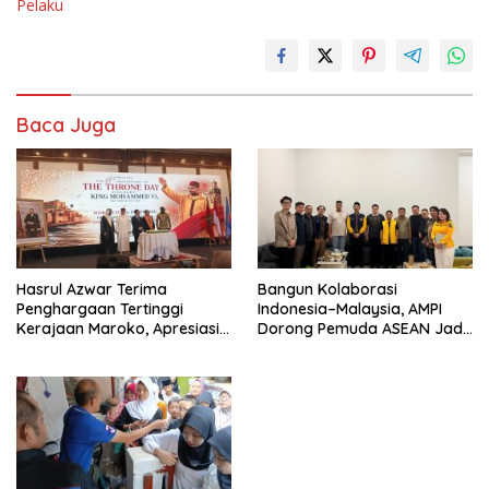
Pelaku
Baca Juga
Hasrul Azwar Terima
Bangun Kolaborasi
Penghargaan Tertinggi
Indonesia–Malaysia, AMPI
Kerajaan Maroko, Apresiasi
Dorong Pemuda ASEAN Jadi
atas Dedikasi Memperkuat
Motor Perubahan Kawasan
Hubungan Indonesia-Maroko