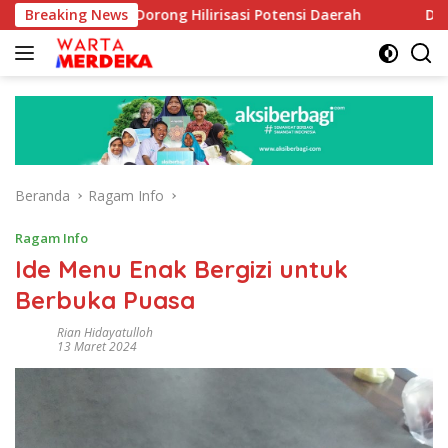
Langsung
e Dorong Hilirisasi Potensi Daerah
Breaking News
DPR Dorong Program
ke
konten
Beranda
Ragam Info
Ragam Info
Ide Menu Enak Bergizi untuk
Berbuka Puasa
Rian Hidayatulloh
13 Maret 2024