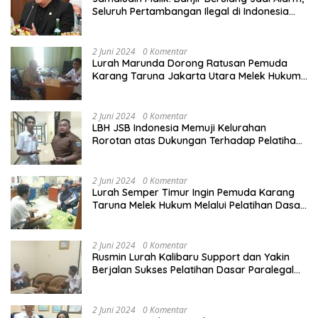
Seluruh Pertambangan Ilegal di Indonesia
Harus Ditertibkan
2 Juni 2024
0 Komentar
Lurah Marunda Dorong Ratusan Pemuda
Karang Taruna Jakarta Utara Melek Hukum
Melalui Pelatihan Dasar Paralegal Gratis
Yang Diadakan LBH JSB Indonesia
2 Juni 2024
0 Komentar
LBH JSB Indonesia Memuji Kelurahan
Rorotan atas Dukungan Terhadap Pelatihan
Dasar Paralegal Gratis Untuk 150 orang
Pemuda Karang Taruna di Jakarta Utara
2 Juni 2024
0 Komentar
Lurah Semper Timur Ingin Pemuda Karang
Taruna Melek Hukum Melalui Pelatihan Dasar
Paralegal Gratis Yang Diadakan LBH JSB
Indonesia
2 Juni 2024
0 Komentar
Rusmin Lurah Kalibaru Support dan Yakin
Berjalan Sukses Pelatihan Dasar Paralegal
Gratis Untuk Ratusan Karang Taruna di
Jakarta Utara
2 Juni 2024
0 Komentar