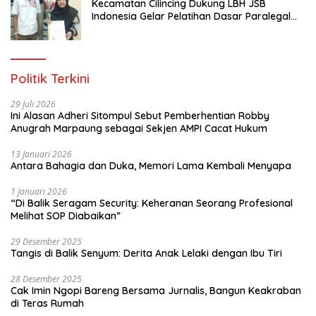
Kecamatan Cilincing Dukung LBH JSB
Indonesia Gelar Pelatihan Dasar Paralegal
Gratis Untuk 150 orang Pemuda Karang
Taruna di Jakarta Utara
Politik Terkini
29 Juli 2026
Ini Alasan Adheri Sitompul Sebut Pemberhentian Robby
Anugrah Marpaung sebagai Sekjen AMPI Cacat Hukum
13 Januari 2026
Antara Bahagia dan Duka, Memori Lama Kembali Menyapa
1 Januari 2026
“Di Balik Seragam Security: Keheranan Seorang Profesional
Melihat SOP Diabaikan”
29 Desember 2025
Tangis di Balik Senyum: Derita Anak Lelaki dengan Ibu Tiri
28 Desember 2025
Cak Imin Ngopi Bareng Bersama Jurnalis, Bangun Keakraban
di Teras Rumah