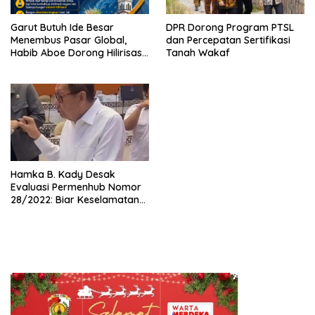
Garut Butuh Ide Besar
DPR Dorong Program PTSL
Menembus Pasar Global,
dan Percepatan Sertifikasi
Habib Aboe Dorong Hilirisasi
Tanah Wakaf
Potensi Daerah
Hamka B. Kady Desak
Evaluasi Permenhub Nomor
28/2022: Biar Keselamatan
Pelayaran Tak Lagi Hanya
Bertumpu pada Administrasi
SPB