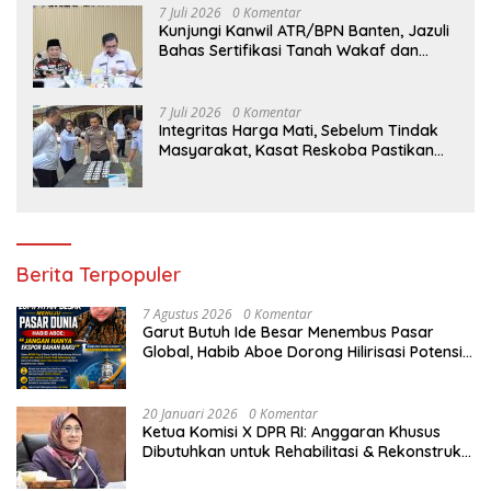
7 Juli 2026
0 Komentar
Kunjungi Kanwil ATR/BPN Banten, Jazuli
Bahas Sertifikasi Tanah Wakaf dan
Perlindungan Lahan Pertanian Rakyat
7 Juli 2026
0 Komentar
Integritas Harga Mati, Sebelum Tindak
Masyarakat, Kasat Reskoba Pastikan
Seluruh Anggota Bebas Narkotika
Berita Terpopuler
7 Agustus 2026
0 Komentar
Garut Butuh Ide Besar Menembus Pasar
Global, Habib Aboe Dorong Hilirisasi Potensi
Daerah
20 Januari 2026
0 Komentar
Ketua Komisi X DPR RI: Anggaran Khusus
Dibutuhkan untuk Rehabilitasi & Rekonstruksi
Sekolah Rusak Akibat Bencana