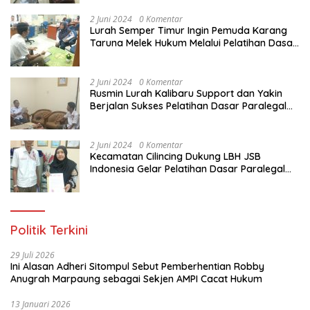
Pemuda Karang Taruna di Jakarta Utara
2 Juni 2024
0 Komentar
Lurah Semper Timur Ingin Pemuda Karang
Taruna Melek Hukum Melalui Pelatihan Dasar
Paralegal Gratis Yang Diadakan LBH JSB
Indonesia
2 Juni 2024
0 Komentar
Rusmin Lurah Kalibaru Support dan Yakin
Berjalan Sukses Pelatihan Dasar Paralegal
Gratis Untuk Ratusan Karang Taruna di
Jakarta Utara
2 Juni 2024
0 Komentar
Kecamatan Cilincing Dukung LBH JSB
Indonesia Gelar Pelatihan Dasar Paralegal
Gratis Untuk 150 orang Pemuda Karang
Taruna di Jakarta Utara
Politik Terkini
29 Juli 2026
Ini Alasan Adheri Sitompul Sebut Pemberhentian Robby
Anugrah Marpaung sebagai Sekjen AMPI Cacat Hukum
13 Januari 2026