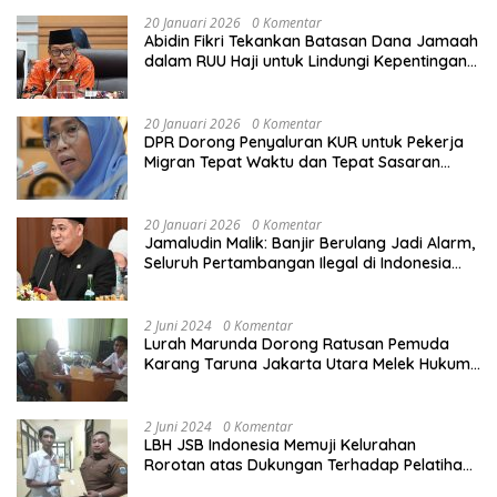
20 Januari 2026
0 Komentar
Abidin Fikri Tekankan Batasan Dana Jamaah
dalam RUU Haji untuk Lindungi Kepentingan
Calon Haji
20 Januari 2026
0 Komentar
DPR Dorong Penyaluran KUR untuk Pekerja
Migran Tepat Waktu dan Tepat Sasaran
demi Perlindungan Ekonomi PMI
20 Januari 2026
0 Komentar
Jamaludin Malik: Banjir Berulang Jadi Alarm,
Seluruh Pertambangan Ilegal di Indonesia
Harus Ditertibkan
2 Juni 2024
0 Komentar
Lurah Marunda Dorong Ratusan Pemuda
Karang Taruna Jakarta Utara Melek Hukum
Melalui Pelatihan Dasar Paralegal Gratis
Yang Diadakan LBH JSB Indonesia
2 Juni 2024
0 Komentar
LBH JSB Indonesia Memuji Kelurahan
Rorotan atas Dukungan Terhadap Pelatihan
Dasar Paralegal Gratis Untuk 150 orang