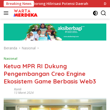
Langsung
oe Dorong Hilirisasi Potensi Daerah
Breaking News
DPR Dorong Progr
ke
konten
Beranda
Nasional
Nasional
Ketua MPR RI Dukung
Pengembangan Creo Engine
Ekosistem Game Berbasis Web3
Ramli
13 Maret 2024