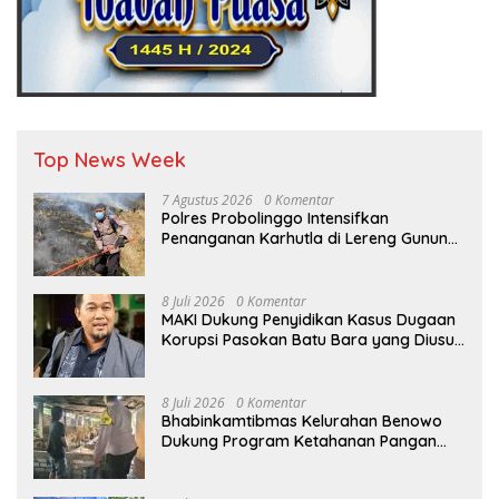
Top News Week
7 Agustus 2026
0 Komentar
Polres Probolinggo Intensifkan
Penanganan Karhutla di Lereng Gunung
Bromo
8 Juli 2026
0 Komentar
MAKI Dukung Penyidikan Kasus Dugaan
Korupsi Pasokan Batu Bara yang Diusut
Kortastipidkor Polri
8 Juli 2026
0 Komentar
Bhabinkamtibmas Kelurahan Benowo
Dukung Program Ketahanan Pangan
Melalui Sambang Peternak Sapi