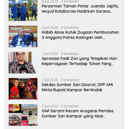
8 Juli 2026
0 Komentar
Peresmian Taman Pintar Juanda Japfa,
Wujud Kolaborasi Hadirkan Sarana
Edukasi Inspiratif
8 Juli 2026
0 Komentar
Habib Aboe Kutuk Dugaan Pembunuhan
3 Anggota Polres Katingan oleh
Komplotan Narkoba
7 Juli 2026
0 Komentar
Apresiasi Fadli Zon yang Tetapkan Hari
Kepercayaan Terhadap Tuhan Yang
Maha Esa, Hizkia: Pelaksanaan Amanat
Konstitusi
7 Juli 2026
0 Komentar
Sekdes Sumber Sari Disorot, DPP AMI
Minta Bupati Kampar Bertindak
7 Juli 2026
0 Komentar
GWI Geram! Kecam Arogansi Pemdes
Sumber Sari Kampar yang Abai
Lambang Negara dan Alergi Kritik
Jurnalis