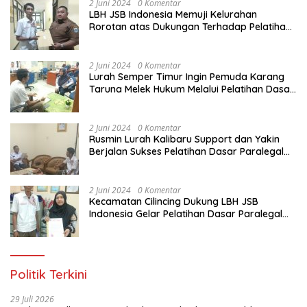
2 Juni 2024
0 Komentar
LBH JSB Indonesia Memuji Kelurahan
Rorotan atas Dukungan Terhadap Pelatihan
Dasar Paralegal Gratis Untuk 150 orang
Pemuda Karang Taruna di Jakarta Utara
2 Juni 2024
0 Komentar
Lurah Semper Timur Ingin Pemuda Karang
Taruna Melek Hukum Melalui Pelatihan Dasar
Paralegal Gratis Yang Diadakan LBH JSB
Indonesia
2 Juni 2024
0 Komentar
Rusmin Lurah Kalibaru Support dan Yakin
Berjalan Sukses Pelatihan Dasar Paralegal
Gratis Untuk Ratusan Karang Taruna di
Jakarta Utara
2 Juni 2024
0 Komentar
Kecamatan Cilincing Dukung LBH JSB
Indonesia Gelar Pelatihan Dasar Paralegal
Gratis Untuk 150 orang Pemuda Karang
Taruna di Jakarta Utara
Politik Terkini
29 Juli 2026