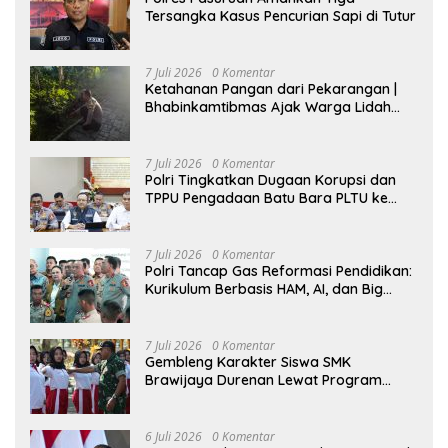
Tersangka Kasus Pencurian Sapi di Tutur
7 Juli 2026
0 Komentar
Ketahanan Pangan dari Pekarangan |
Bhabinkamtibmas Ajak Warga Lidah
Wetan Budidaya Singkong
7 Juli 2026
0 Komentar
Polri Tingkatkan Dugaan Korupsi dan
TPPU Pengadaan Batu Bara PLTU ke
Tahap Penyidikan, Kerugian Negara
Diindikasikan Capai Rp5 Triliun
7 Juli 2026
0 Komentar
Polri Tancap Gas Reformasi Pendidikan:
Kurikulum Berbasis HAM, AI, dan Big
Data Siap Berlaku 2027
7 Juli 2026
0 Komentar
Gembleng Karakter Siswa SMK
Brawijaya Durenan Lewat Program
Ketarunaan
6 Juli 2026
0 Komentar