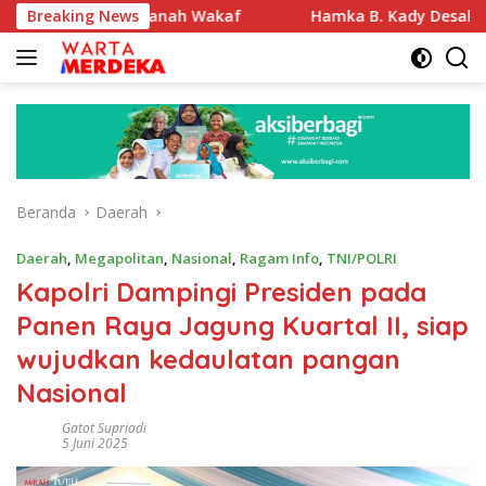
Langsung
ikasi Tanah Wakaf
Breaking News
Hamka B. Kady Desak Evaluasi Perm
ke
konten
Beranda
Daerah
Daerah
,
Megapolitan
,
Nasional
,
Ragam Info
,
TNI/POLRI
Kapolri Dampingi Presiden pada
Panen Raya Jagung Kuartal II, siap
wujudkan kedaulatan pangan
Nasional
Gatot Supriadi
5 Juni 2025