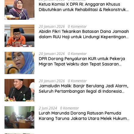
Ketua Komisi X DPR RI: Anggaran Khusus
Dibutuhkan untuk Rehabilitasi & Rekonstruksi
Sekolah Rusak Akibat Bencana
20 Januari 2026
0 Komentar
Abidin Fikri Tekankan Batasan Dana Jamaah
dalam RUU Haji untuk Lindungi Kepentingan
Calon Haji
20 Januari 2026
0 Komentar
DPR Dorong Penyaluran KUR untuk Pekerja
Migran Tepat Waktu dan Tepat Sasaran
demi Perlindungan Ekonomi PMI
20 Januari 2026
0 Komentar
Jamaludin Malik: Banjir Berulang Jadi Alarm,
Seluruh Pertambangan Ilegal di Indonesia
Harus Ditertibkan
2 Juni 2024
0 Komentar
Lurah Marunda Dorong Ratusan Pemuda
Karang Taruna Jakarta Utara Melek Hukum
Melalui Pelatihan Dasar Paralegal Gratis
Yang Diadakan LBH JSB Indonesia