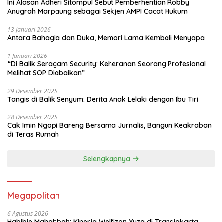
Ini Alasan Adheri Sitompul Sebut Pemberhentian Robby
Anugrah Marpaung sebagai Sekjen AMPI Cacat Hukum
13 Januari 2026
Antara Bahagia dan Duka, Memori Lama Kembali Menyapa
1 Januari 2026
“Di Balik Seragam Security: Keheranan Seorang Profesional
Melihat SOP Diabaikan”
29 Desember 2025
Tangis di Balik Senyum: Derita Anak Lelaki dengan Ibu Tiri
28 Desember 2025
Cak Imin Ngopi Bareng Bersama Jurnalis, Bangun Keakraban
di Teras Rumah
Selengkapnya
Megapolitan
6 Agustus 2026
Habibie Mahabbah: Kinerja Welfizon Yuza di Transjakarta