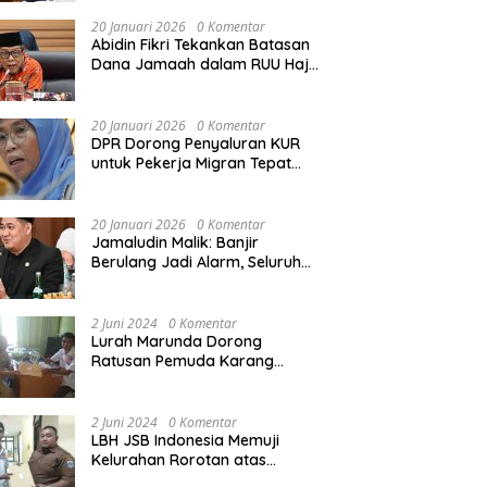
Rekonstruksi Sekolah Rusak
Akibat Bencana
20 Januari 2026
0 Komentar
Abidin Fikri Tekankan Batasan
Dana Jamaah dalam RUU Haji
untuk Lindungi Kepentingan
Calon Haji
20 Januari 2026
0 Komentar
DPR Dorong Penyaluran KUR
untuk Pekerja Migran Tepat
Waktu dan Tepat Sasaran
demi Perlindungan Ekonomi
PMI
20 Januari 2026
0 Komentar
Jamaludin Malik: Banjir
Berulang Jadi Alarm, Seluruh
Pertambangan Ilegal di
Indonesia Harus Ditertibkan
2 Juni 2024
0 Komentar
Lurah Marunda Dorong
Ratusan Pemuda Karang
Taruna Jakarta Utara Melek
Hukum Melalui Pelatihan Dasar
Paralegal Gratis Yang
2 Juni 2024
0 Komentar
Diadakan LBH JSB Indonesia
LBH JSB Indonesia Memuji
Kelurahan Rorotan atas
Dukungan Terhadap Pelatihan