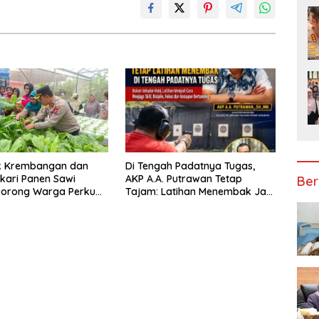
k Krembangan dan
Di Tengah Padatnya Tugas,
kari Panen Sawi
AKP A.A. Putrawan Tetap
Ber
Dorong Warga Perkuat
Tajam: Latihan Menembak Jadi
an Pangan
Kunci Jaga Fokus dan Sk