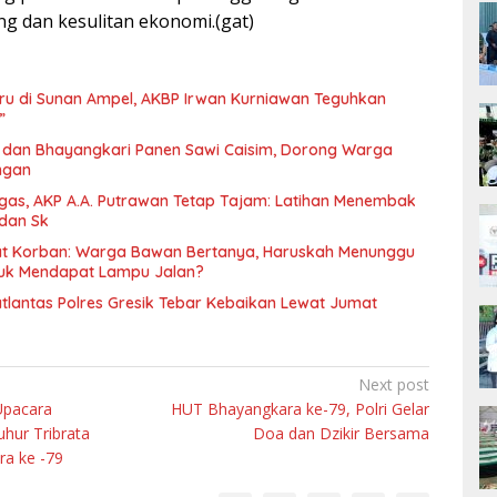
ing dan kesulitan ekonomi.(gat)
ru di Sunan Ampel, AKBP Irwan Kurniawan Teguhkan
”
dan Bhayangkari Panen Sawi Caisim, Dorong Warga
ngan
gas, AKP A.A. Putrawan Tetap Tajam: Latihan Menembak
 dan Sk
at Korban: Warga Bawan Bertanya, Haruskah Menunggu
tuk Mendapat Lampu Jalan?
atlantas Polres Gresik Tebar Kebaikan Lewat Jumat
Next post
Upacara
HUT Bhayangkara ke-79, Polri Gelar
uhur Tribrata
Doa dan Dzikir Bersama
ra ke -79