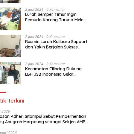
Dasar Paralegal Gratis Untuk
150 orang Pemuda Karang
2 Juni 2024
0 Komentar
Taruna di Jakarta Utara
Lurah Semper Timur Ingin
Pemuda Karang Taruna Melek
Hukum Melalui Pelatihan Dasar
Paralegal Gratis Yang
Diadakan LBH JSB Indonesia
2 Juni 2024
0 Komentar
Rusmin Lurah Kalibaru Support
dan Yakin Berjalan Sukses
Pelatihan Dasar Paralegal
Gratis Untuk Ratusan Karang
Taruna di Jakarta Utara
2 Juni 2024
0 Komentar
Kecamatan Cilincing Dukung
LBH JSB Indonesia Gelar
Pelatihan Dasar Paralegal
Gratis Untuk 150 orang
Pemuda Karang Taruna di
Jakarta Utara
tik Terkini
li 2026
Alasan Adheri Sitompul Sebut Pemberhentian
y Anugrah Marpaung sebagai Sekjen AMPI
at Hukum
nuari 2026