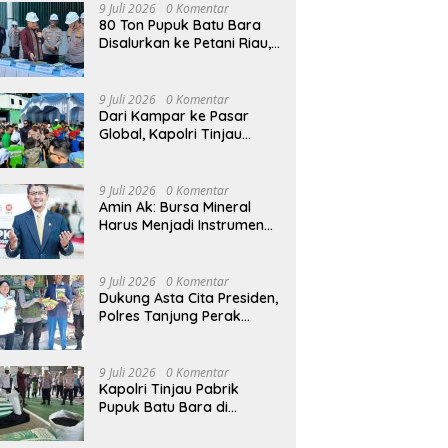
9 Juli 2026
0 Komentar
80 Ton Pupuk Batu Bara
Disalurkan ke Petani Riau,
Kapolri: Wujud Polri Hadir
untuk Masyarakat
9 Juli 2026
0 Komentar
Dari Kampar ke Pasar
Global, Kapolri Tinjau
Inovasi Pupuk Batu Bara
Karya Anak Bangsa
9 Juli 2026
0 Komentar
Amin Ak: Bursa Mineral
Harus Menjadi Instrumen
Kedaulatan Harga, Bukan
Sekadar Lembaga Baru
9 Juli 2026
0 Komentar
Dukung Asta Cita Presiden,
Polres Tanjung Perak
Salurkan Bantuan Bibit
Jagung Manis di Tambak
Wedi.
9 Juli 2026
0 Komentar
Kapolri Tinjau Pabrik
Pupuk Batu Bara di
Kampar, Lepas Distribusi
80 Ton Pupuk untuk