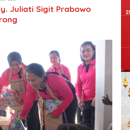
. Juliati Sigit Prabowo
orong