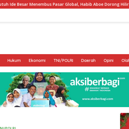
Pasar Global, Habib Aboe Dorong Hilirisasi Potensi Daerah
Hukum
Ekonomi
TNI/POLRI
Daerah
Opini
Ola
NI/POLRI