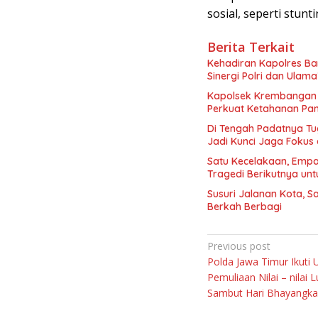
sosial, seperti stunt
Berita Terkait
Kehadiran Kapolres Ba
Sinergi Polri dan Ulama
Kapolsek Krembangan 
Perkuat Ketahanan Pa
Di Tengah Padatnya Tu
Jadi Kunci Jaga Fokus
Satu Kecelakaan, Emp
Tragedi Berikutnya un
Susuri Jalanan Kota, S
Berkah Berbagi
Navigasi
Previous post
Polda Jawa Timur Ikuti 
pos
Pemuliaan Nilai – nilai L
Sambut Hari Bhayangka