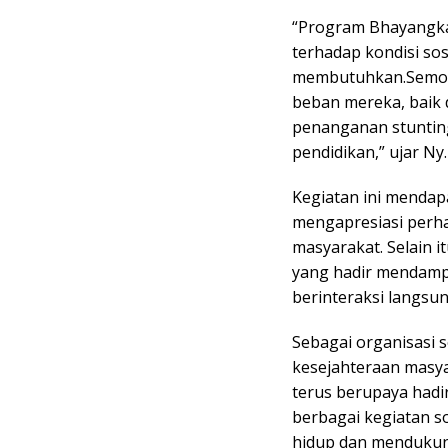
“Program Bhayangkar
terhadap kondisi so
membutuhkan.Semog
beban mereka, baik
penanganan stunti
pendidikan,” ujar Ny.
Kegiatan ini mendap
mengapresiasi perh
masyarakat. Selain 
yang hadir mendampi
berinteraksi langsu
Sebagai organisasi s
kesejahteraan masya
terus berupaya hadi
berbagai kegiatan s
hidup dan menduku