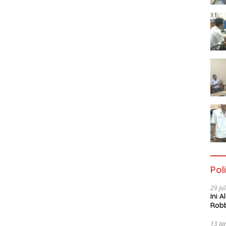
Poli
29 Ju
Ini 
Robb
Cac
13 Ja