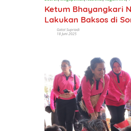
Ketum Bhayangkari Ny
Lakukan Baksos di S
Gatot Supriadi
18 Juni 2025