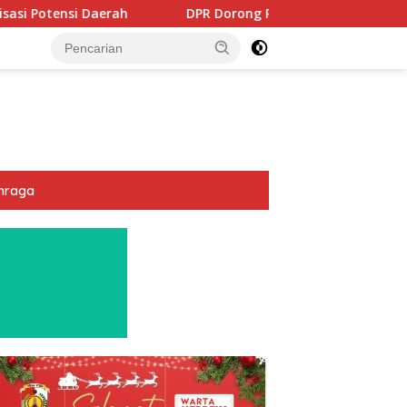
DPR Dorong Program PTSL dan Percepatan Sertifikasi Tan
hraga