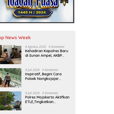
op News Week
8 Agustus 2026
0 Komentar
Kehadiran Kapolres Baru
di Sunan Ampel, AKBP
Irwan Kurniawan
Teguhkan Sinergi Polri dan
Ulama”
9 Juli 2026
0 Komentar
Inspiratif, Begini Cara
Polsek Nongkojajar
Dukung Ketahanan
Pangan
9 Juli 2026
0 Komentar
Polres Mojokerto Aktifkan
ETLE,Tingkatkan
Kepatuhan Masyarakat
Dalam Berkendara