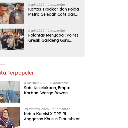
Kelompok Tani Riau
9 Juli 2026
0 Komentar
Kortas Tipidkor dan Polda
Metro Geledah Cafe dan
Money Changer
9 Juli 2026
0 Komentar
Polantas Menyapa : Polres
Gresik Gandeng Guru
Tanamkan Budaya Tertib
Lalu Lintas Sejak Dini
ita Terpopuler
8 Agustus 2026
0 Komentar
Satu Kecelakaan, Empat
Korban: Warga Bawan
Bertanya, Haruskah Menunggu
Tragedi Berikutnya untuk
Mendapat Lampu Jalan?
20 Januari 2026
0 Komentar
Ketua Komisi X DPR RI:
Anggaran Khusus Dibutuhkan
untuk Rehabilitasi &