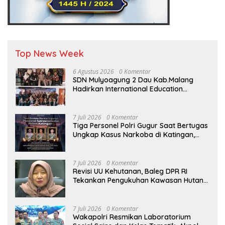
Top News Week
6 Agustus 2026
0 Komentar
SDN Mulyoagung 2 Dau Kab.Malang
Hadirkan International Education
Program, Bangun Wawasan Global
Siswa melalui Kolaborasi Internasional
7 Juli 2026
0 Komentar
Tiga Personel Polri Gugur Saat Bertugas
Ungkap Kasus Narkoba di Katingan,
Dianugerahi Kenaikan Pangkat Luar
Biasa Anumerta
7 Juli 2026
0 Komentar
Revisi UU Kehutanan, Baleg DPR RI
Tekankan Pengukuhan Kawasan Hutan
Tak Boleh Dilakukan Sepihak
7 Juli 2026
0 Komentar
Wakapolri Resmikan Laboratorium