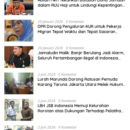
Abidin Fikri Tekankan Batasan Dana Jamaah
dalam RUU Haji untuk Lindungi Kepentingan
Calon Haji
20 Januari 2026
0 Komentar
DPR Dorong Penyaluran KUR untuk Pekerja
Migran Tepat Waktu dan Tepat Sasaran
demi Perlindungan Ekonomi PMI
20 Januari 2026
0 Komentar
Jamaludin Malik: Banjir Berulang Jadi Alarm,
Seluruh Pertambangan Ilegal di Indonesia
Harus Ditertibkan
2 Juni 2024
0 Komentar
Lurah Marunda Dorong Ratusan Pemuda
Karang Taruna Jakarta Utara Melek Hukum
Melalui Pelatihan Dasar Paralegal Gratis
Yang Diadakan LBH JSB Indonesia
2 Juni 2024
0 Komentar
LBH JSB Indonesia Memuji Kelurahan
Rorotan atas Dukungan Terhadap Pelatihan
Dasar Paralegal Gratis Untuk 150 orang
Pemuda Karang Taruna di Jakarta Utara
2 Juni 2024
0 Komentar