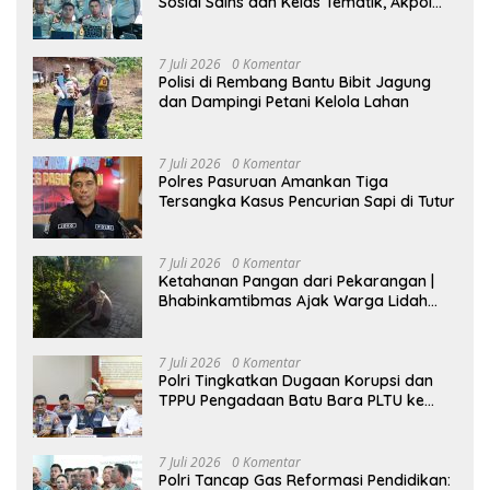
Sosial Sains dan Kelas Tematik, Akpol
Perkuat Scientific Policing
7 Juli 2026
0 Komentar
Polisi di Rembang Bantu Bibit Jagung
dan Dampingi Petani Kelola Lahan
7 Juli 2026
0 Komentar
Polres Pasuruan Amankan Tiga
Tersangka Kasus Pencurian Sapi di Tutur
7 Juli 2026
0 Komentar
Ketahanan Pangan dari Pekarangan |
Bhabinkamtibmas Ajak Warga Lidah
Wetan Budidaya Singkong
7 Juli 2026
0 Komentar
Polri Tingkatkan Dugaan Korupsi dan
TPPU Pengadaan Batu Bara PLTU ke
Tahap Penyidikan, Kerugian Negara
Diindikasikan Capai Rp5 Triliun
7 Juli 2026
0 Komentar
Polri Tancap Gas Reformasi Pendidikan: