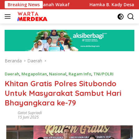
Langsung
ifikasi Tanah Wakaf
Breaking News
Hamka B. Kady Desak Evaluasi Pe
ke
konten
Beranda
Daerah
Daerah
,
Megapolitan
,
Nasional
,
Ragam Info
,
TNI/POLRI
Khitan Gratis Polres Situbondo
Untuk Masyarakat Sambut Hari
Bhayangkara ke-79
Gatot Supriadi
15 Juni 2025