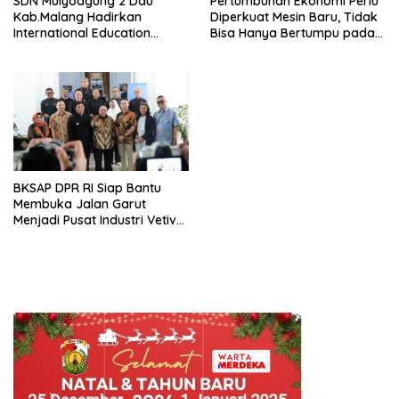
SDN Mulyoagung 2 Dau
Pertumbuhan Ekonomi Perlu
Kab.Malang Hadirkan
Diperkuat Mesin Baru, Tidak
International Education
Bisa Hanya Bertumpu pada
Program, Bangun Wawasan
Konsumsi
Global Siswa melalui
Kolaborasi Internasional
BKSAP DPR RI Siap Bantu
Membuka Jalan Garut
Menjadi Pusat Industri Vetiver
Dunia