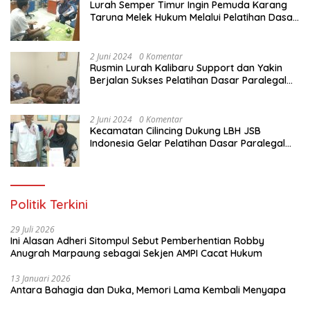
Lurah Semper Timur Ingin Pemuda Karang
Taruna Melek Hukum Melalui Pelatihan Dasar
Paralegal Gratis Yang Diadakan LBH JSB
Indonesia
2 Juni 2024
0 Komentar
Rusmin Lurah Kalibaru Support dan Yakin
Berjalan Sukses Pelatihan Dasar Paralegal
Gratis Untuk Ratusan Karang Taruna di
Jakarta Utara
2 Juni 2024
0 Komentar
Kecamatan Cilincing Dukung LBH JSB
Indonesia Gelar Pelatihan Dasar Paralegal
Gratis Untuk 150 orang Pemuda Karang
Taruna di Jakarta Utara
Politik Terkini
29 Juli 2026
Ini Alasan Adheri Sitompul Sebut Pemberhentian Robby
Anugrah Marpaung sebagai Sekjen AMPI Cacat Hukum
13 Januari 2026
Antara Bahagia dan Duka, Memori Lama Kembali Menyapa