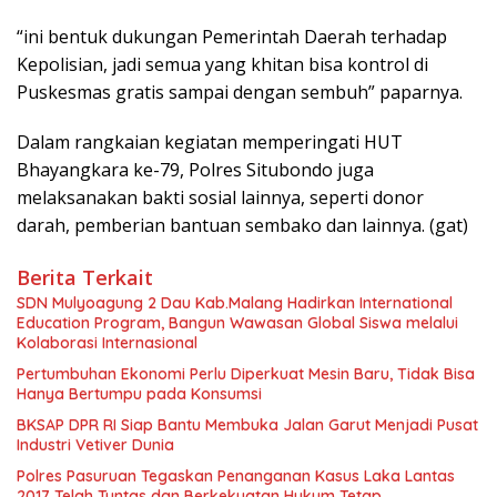
“ini bentuk dukungan Pemerintah Daerah terhadap
Kepolisian, jadi semua yang khitan bisa kontrol di
Puskesmas gratis sampai dengan sembuh” paparnya.
Dalam rangkaian kegiatan memperingati HUT
Bhayangkara ke-79, Polres Situbondo juga
melaksanakan bakti sosial lainnya, seperti donor
darah, pemberian bantuan sembako dan lainnya. (gat)
Berita Terkait
SDN Mulyoagung 2 Dau Kab.Malang Hadirkan International
Education Program, Bangun Wawasan Global Siswa melalui
Kolaborasi Internasional
Pertumbuhan Ekonomi Perlu Diperkuat Mesin Baru, Tidak Bisa
Hanya Bertumpu pada Konsumsi
BKSAP DPR RI Siap Bantu Membuka Jalan Garut Menjadi Pusat
Industri Vetiver Dunia
Polres Pasuruan Tegaskan Penanganan Kasus Laka Lantas
2017 Telah Tuntas dan Berkekuatan Hukum Tetap